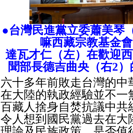
●台灣民進黨立委蕭美琴
嘛西藏宗教基金會
達瓦才仁（左）在歡迎西
聞部長德吉曲央（右2）
六十多年前敗走台灣的中
在大陸的執政經驗並不一
百藏人捨身自焚抗議中共
令人想到國民黨過去在大
理論及民族政策，是否值