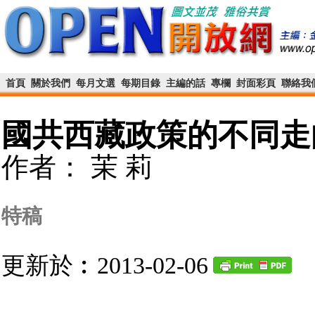
首頁
關於我們
每月文選
每期目錄
主編的話
專欄
封面彩頁
聯絡我
國共西藏政策的不同走
作者： 茉 莉
特稿
更新於︰2013-02-06