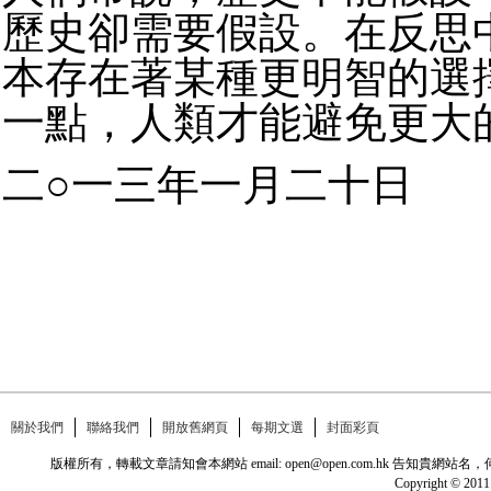
歷史卻需要假設。在反思
本存在著某種更明智的選
一點，人類才能避免更大
二○一三年一月二十日
關於我們
聯絡我們
開放舊網頁
每期文選
封面彩頁
版權所有，轉載文章請知會本網站 email: open@open.com.hk
Copyright © 2011 