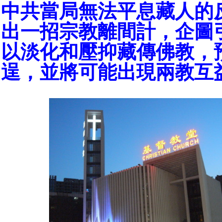
中共當局無法平息藏人的
出一招宗教離間計，企圖
以淡化和壓抑藏傳佛教，
逞，並將可能出現兩教互