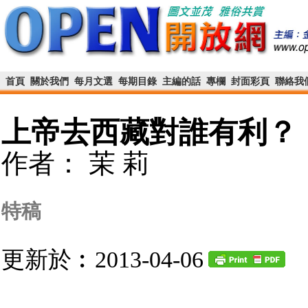
首頁
關於我們
每月文選
每期目錄
主編的話
專欄
封面彩頁
聯絡我
上帝去西藏對誰有利？
作者： 茉 莉
特稿
更新於︰2013-04-06