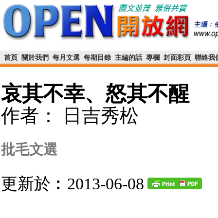
首頁
關於我們
每月文選
每期目錄
主編的話
專欄
封面彩頁
聯絡我
哀其不幸、怒其不醒
作者： 日吉秀松
批毛文選
更新於︰2013-06-08