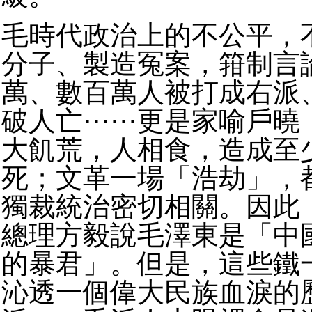
毛時代政治上的不公平，
分子、製造冤案，箝制言
萬、數百萬人被打成右派
破人亡⋯⋯更是家喻戶曉
大飢荒，人相食，造成至
死；文革一場「浩劫」，
獨裁統治密切相關。因此
總理方毅說毛澤東是「中
的暴君」。但是，這些鐵
沁透一個偉大民族血淚的