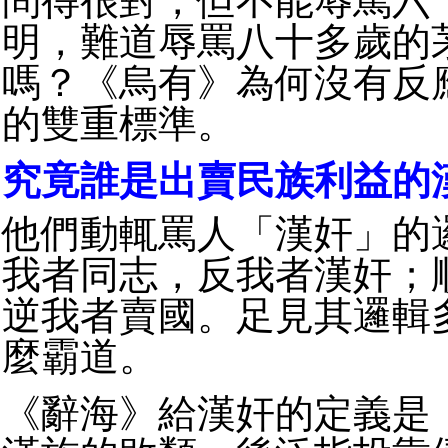
問得很對，但不能辱罵六
明，難道辱罵八十多歲的
嗎？《烏有》為何沒有反
的雙重標準。
究竟誰是出賣民族利益的
他們動輒罵人「漢奸」的
我者同志，反我者漢奸；
逆我者賣國。足見其邏輯
麼霸道。
《辭海》給漢奸的定義是