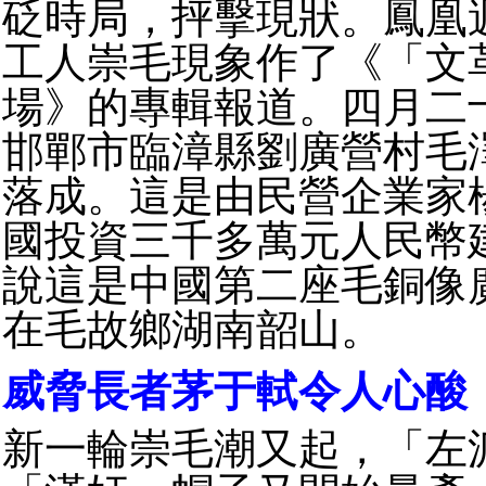
砭時局，抨擊現狀。鳳凰
工人崇毛現象作了《「文
場》的專輯報道。四月二
邯鄲市臨漳縣劉廣營村毛
落成。這是由民營企業家
國投資三千多萬元人民幣
說這是中國第二座毛銅像
在毛故鄉湖南韶山。
威脅長者茅于軾令人心酸
新一輪崇毛潮又起，「左