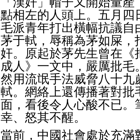
「漢奸」帽子又開始量產
點相左的人頭上。五月四
毛派青年打出橫幅抗議自
茅于軾，辱稱為茅如屎，
奸。原起於茅先生曾在《
成人》一文中，嚴厲批毛
然用流氓手法威脅八十九
軾。網絡上還傳播著對批
面，看後令人心酸不已。
幸、怒其不醒。
當前，中國社會處於充滿