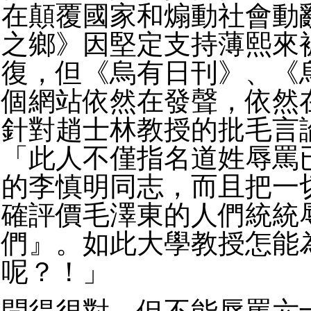
在顛覆國家和煽動社會動
之鄉》因堅定支持薄熙來
復，但《烏有日刊》、《
個網站依然在發聲，依然
針對趙士林教授的批毛言
「此人不僅指名道姓辱罵
的李慎明同志，而且把一
確評價毛澤東的人們統統
們』。如此大學教授怎能
呢？！」