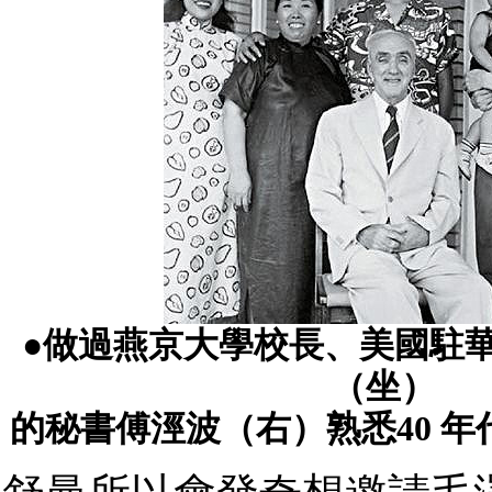
●做過燕京大學校長、美國駐
（坐）
的秘書傅涇波（右）熟悉40 