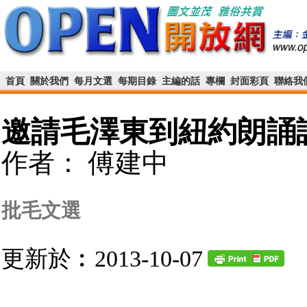
首頁
關於我們
每月文選
每期目錄
主編的話
專欄
封面彩頁
聯絡我
邀請毛澤東到紐約朗誦
作者： 傅建中
批毛文選
更新於︰2013-10-07