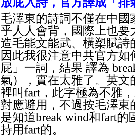
放屁入詩，官方譯成「排
毛澤東的詩詞不僅在中國
乎人人會背，國際上也要
造毛能文能武、橫槊賦詩
因此我很注意中共官方如
屁」一詞，結果 譯為 break
氣），實在太雅了。英文
裡叫fart，此字極為不雅
對應避用，不過按毛澤東
是知道break wind和fa
持用fart的。