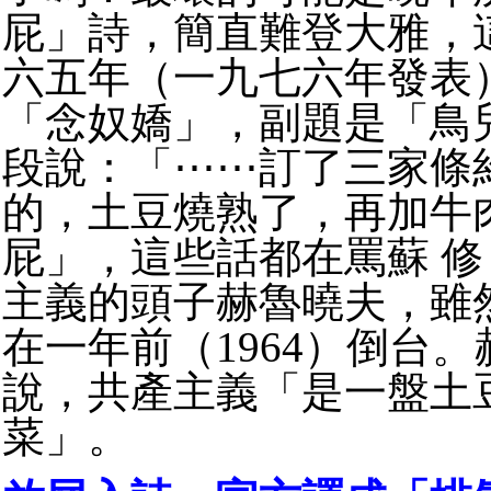
屁」詩，簡直難登大雅，
六五年（一九七六年發表
「念奴嬌」，副題是「鳥
段說：「⋯⋯訂了三家條
的，土豆燒熟了，再加牛
屁」，這些話都在罵蘇 
主義的頭子赫魯曉夫，雖
在一年前（1964）倒台
說，共產主義「是一盤土
菜」。