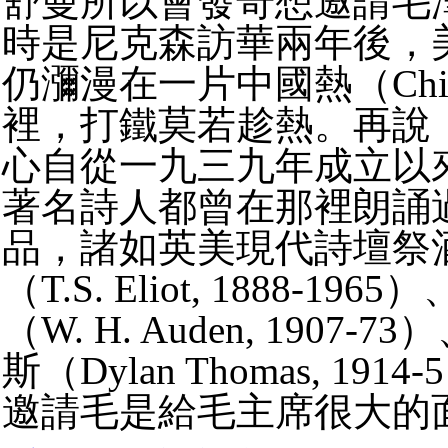
舒曼所以會發奇想邀請毛
時是尼克森訪華兩年後，
仍瀰漫在一片中國熱（China 
裡，打鐵莫若趁熱。再說
心自從一九三九年成立以
著名詩人都曾在那裡朗誦
品，諸如英美現代詩壇祭
（T.S. Eliot, 1888-1
（W. H. Auden, 1907
斯（Dylan Thomas, 19
邀請毛是給毛主席很大的