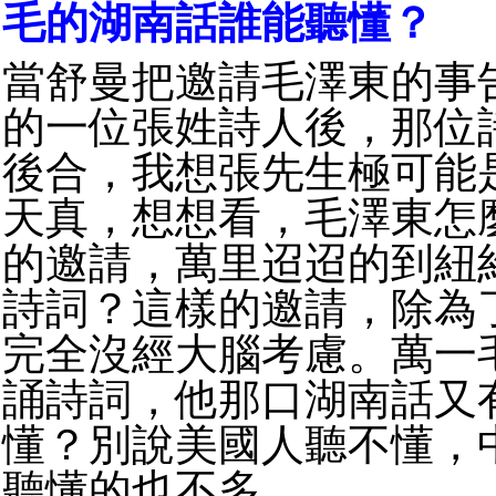
毛的湖南話誰能聽懂？
當舒曼把邀請毛澤東的事
的一位張姓詩人後，那位
後合，我想張先生極可能
天真，想想看，毛澤東怎
的邀請，萬里迢迢的到紐
詩詞？這樣的邀請，除為
完全沒經大腦考慮。萬一
誦詩詞，他那口湖南話又
懂？別說美國人聽不懂，
聽懂的也不多。