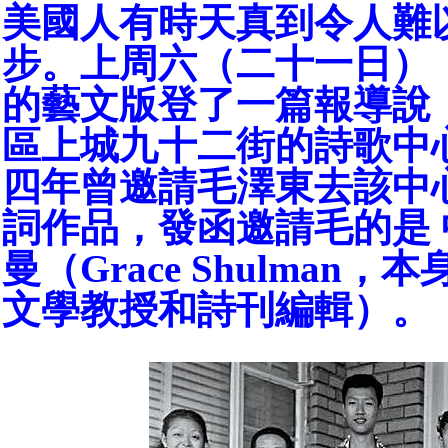
美國人有時天真到令人難
步。上周六（二十一日）
的藝文版登了一篇報導說
區上城九十二街的詩歌中
四年曾邀請毛澤東去該中
詞作品，發函邀請毛的是
曼（Grace Shulman
文學教授和詩刊編輯）。