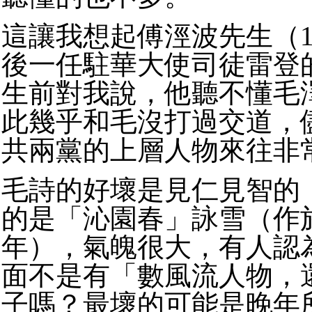
這讓我想起傅涇波先生（19
後一任駐華大使司徒雷登
生前對我說，他聽不懂毛
此幾乎和毛沒打過交道，
共兩黨的上層人物來往非
毛詩的好壞是見仁見智的
的是「沁園春」詠雪（作
年），氣魄很大，有人認
面不是有「數風流人物，
子嗎？最壞的可能是晚年