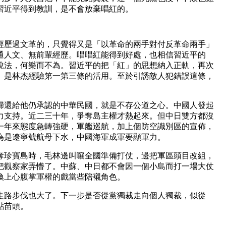
習近平得到教訓，是不會放棄唱紅的。
經歷過文革的，只覺得又是「以革命的兩手對付反革命兩手」
通人文、無前輩經歷。唱唱紅能得到好處，也相信習近平的
說法，何樂而不為。習近平的把「紅」的思想納入正軌，再次
。是林杰經驗笫一第三條的活用。至於引誘敵人犯錯誤這條，
歸還給他仍承認的中華民國，就是不存公道之心。中國人發起
力支持。近二三十年，爭奪島主權才熱起來。但中日雙方都沒
一年來態度急轉強硬，軍艦巡航，加上個防空識別區的宣佈，
為是遼寧號航母下水，中國海軍成軍要顯軍力。
奪珍寶島時，毛林邊叫嚷全國準備打仗，邊把軍區頭目改組，
把觀察家弄懵了。中蘇、中日都不會因一個小島而打一場大仗
換上心腹掌軍權的戲當些陪襯角色。
走路步伐也大了。下一步是否從黨獨裁走向個人獨裁，似從
點苗頭。