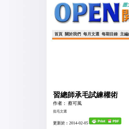
首頁
關於我們
每月文選
每期目錄
主編
習總師承毛試練權術
作者： 蔡可風
批毛文選
更新於︰2014-02-05