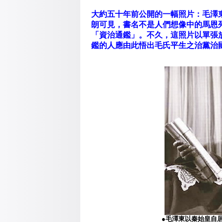
大約五十年前公開的一幅照片：毛澤
朗可見，書名不是人們想像中的馬恩
「資治通鑑」。不久，這照片以單張
鑑的人應由此悟出毛氏平生之治黨治
●毛澤東以秦始皇自