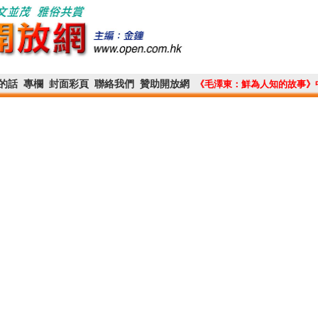
的話
專欄
封面彩頁
聯絡我們
贊助開放網
《毛澤東：鮮為人知的故事》