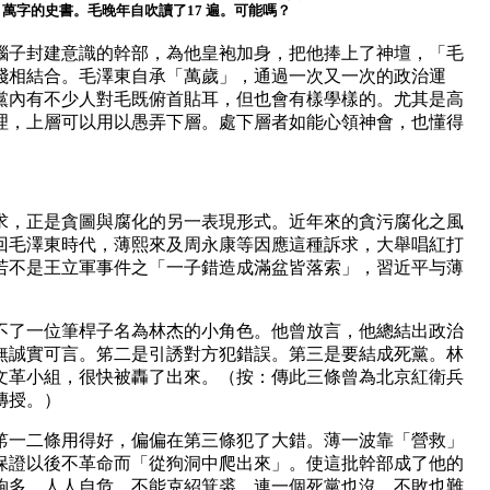
0 萬字的史書。毛晚年自吹讀了17 遍。可能嗎？
腦子封建意識的幹部，為他皇袍加身，把他捧上了神壇，「毛
踐相結合。毛澤東自承「萬歲」，通過一次又一次的政治運
黨內有不少人對毛既俯首貼耳，但也會有樣學樣的。尤其是高
理，上層可以用以愚弄下層。處下層者如能心領神會，也懂得
求，正是貪圖與腐化的另一表現形式。近年來的貪污腐化之風
回毛澤東時代，薄熙來及周永康等因應這種訴求，大舉唱紅打
若不是王立軍事件之「一子錯造成滿盆皆落索」，習近平与薄
。
不了一位筆桿子名為林杰的小角色。他曾放言，他總結出政治
無誠實可言。笫二是引誘對方犯錯誤。第三是要結成死黨。林
文革小組，很快被轟了出來。（按：傳此三條曾為北京紅衛兵
傳授。）
笫一二條用得好，偏偏在第三條犯了大錯。薄一波靠「營救」
保證以後不革命而「從狗洞中爬出來」。使這批幹部成了他的
夠多，人人自危，不能克紹箕裘，連一個死黨也沒，不敗也難