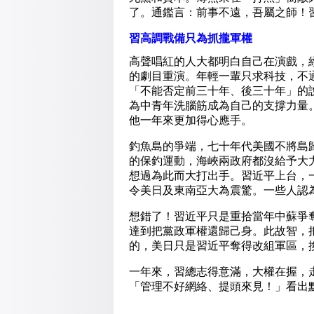
了。通鑑言：前事不遠，吾屬之師！
習高調戰備只為抓攏軍權
高聲唱紅的人大都明白自己在演戲，
的劇目重演。年輕一輩只求科技，不
「不能否定前三十年、後三十年」的
為中青年洗腦筋成為自己的支撐力量
他一年來更加得心應手。
釣魚島的爭端，七十年代美國不將島
的保釣運動，海峽兩政府都沒給予大
想過為此而大打出手。習近平上台，
令美日及東南亞大為震驚。一些人認
想錯了！習近平只是重拾當年中蘇爭
達到把黨政軍權還歸己身。此故智，
的，美日只是習近平奪得改組軍區，
一年來，習總志得意滿，大權在握，
「管理不好網絡、提頭來見！」看出