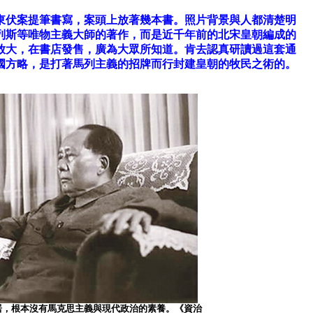
東伏案提筆書寫，案頭上放著幾本書。照片背景與人都清楚明
列斯等唯物主義大師的著作，而是近千年前的北宋皇朝編成的
放大，在書店發售，廣為大眾所知道。肯去認真研讀過這套通
國方略，是打著馬列主義的招牌而行封建皇朝的牧民之術的。
居，根本沒有馬克思主義與現代政治的素養。《資治