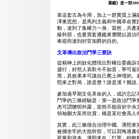
通鑑》是一部30
靠這套古為今用，加上一群實質上滿
澤東思想」是馬列主義和中國革命實
動，達到了集權力一身。當然，共產
級幹部，也要買套通鑑來瀏覽以資治
奉迎而達到封官加爵的目的。
文革傳出政治鬥爭三要訣
從精神上的奴化體現出對權位委曲訴
盛行，好些人哀歎今不如昔，寧可返
黑，其效果本可讓自己爬上神壇的。
熙來之對局，誰是楚？誰是漢？難說
參加過早期文化革命的人，或許忘記
鬥爭的三條經驗是：第一是政治鬥爭
杰可謂聰明外露，當然不能容於中央
領袖蒯大富所欣賞，稱是某社會高人
其實，此三條很合治理中國。薄熙來
被捕坐牢的大批幹部，可以寫悔過書
死黨和資本。薄熙來在「打黑」樹敵