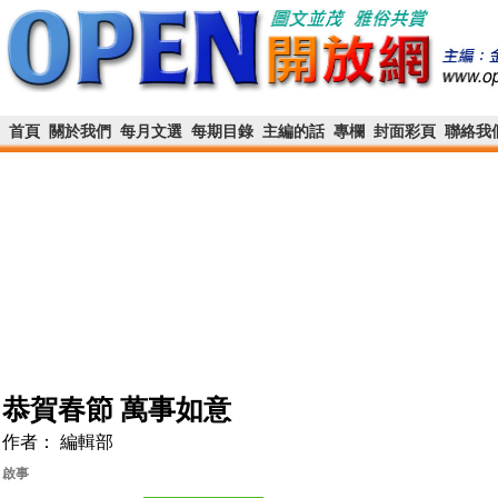
首頁
關於我們
每月文選
每期目錄
主編的話
專欄
封面彩頁
聯絡我
恭賀春節 萬事如意
作者： 編輯部
啟事