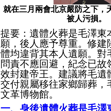
就在三月兩會北京嚴防之下，
被人污損。
提要：遺體火葬是毛澤東
願，後人應予尊重。修建
體均違背其本人遺願。對
問責不應回避，紀念已故
效封建帝王。建議將毛遺
交付親屬移往家鄉歸葬，
文革博物館。
一、身後遺體火葬是毛澤