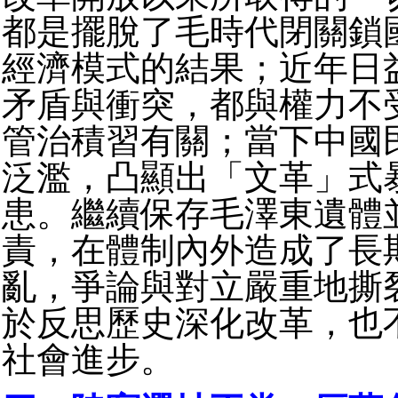
都是擺脫了毛時代閉關鎖
經濟模式的結果；近年日
矛盾與衝突，都與權力不
管治積習有關；當下中國
泛濫，凸顯出「文革」式
患。繼續保存毛澤東遺體
責，在體制內外造成了長
亂，爭論與對立嚴重地撕
於反思歷史深化改革，也
社會進步。