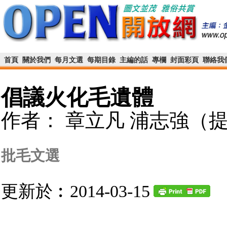
首頁
關於我們
每月文選
每期目錄
主編的話
專欄
封面彩頁
聯絡我
倡議火化毛遺體
作者： 章立凡 浦志強（
批毛文選
更新於︰2014-03-15