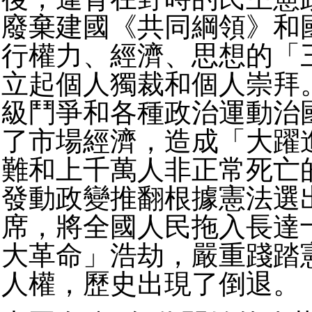
廢棄建國《共同綱領》和
行權力、經濟、思想的「
立起個人獨裁和個人崇拜
級鬥爭和各種政治運動治
了市場經濟，造成「大躍
難和上千萬人非正常死亡
發動政變推翻根據憲法選
席，將全國人民拖入長達
大革命」浩劫，嚴重踐踏
人權，歷史出現了倒退。