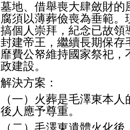
墓地、借舉喪大肆斂財的
腐須以薄葬儉喪為垂範。
搞個人崇拜，紀念已故領
封建帝王，繼續長期保存
靡費公帑維持國家祭祀，
政建設。
解決方案：
（一）火葬是毛澤東本人
後人應予尊重。
（二）毛澤東遺體火化後