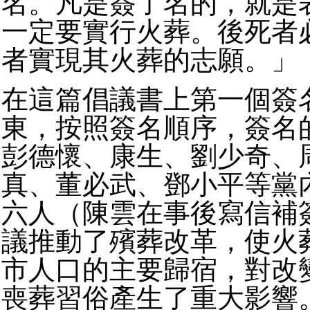
名。凡是簽了名的，就是
一定要實行火葬。後死者
者實現其火葬的志願。」
在這篇倡議書上第一個簽
東，按照簽名順序，簽名
彭德懷、康生、劉少奇、
真、董必武、鄧小平等黨
六人（陳雲在事後寫信補
議推動了殯葬改革，使火
市人口的主要歸宿，對改
喪葬習俗產生了重大影響