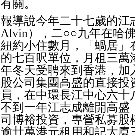
有關。
報導說今年二十七歲的江
Alvin），二○○九年在
紐約小住數月，「蝸居」
的七百呎單位，月租三萬
年冬天受聘來到香港，加
股公司集團高盛的直接投
員，在中環長江中心六十
不到一年江志成離開高盛
司博裕投資，專營私募股
逾廿萬港元租用和記大廈