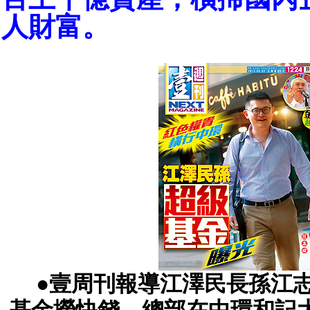
人財富。
●壹周刊報導江澤民長孫江