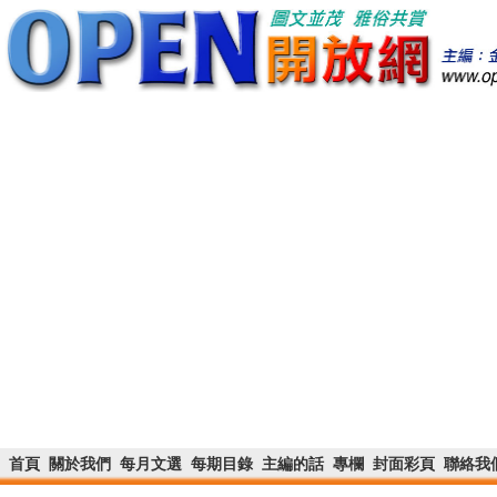
首頁
關於我們
每月文選
每期目錄
主編的話
專欄
封面彩頁
聯絡我