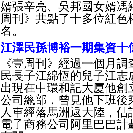
婿張辛亮、吳邦國女婿馮
周刊》共點了十多位紅色
名。
江澤民孫博裕一期集資十
《壹周刊》經過一個月調
民長子江綿恆的兒子江志
出現在中環和記大廈他創
公司總部，曾見他下班後
人車經落馬洲返大陸，估
電子商務公司阿里巴巴計