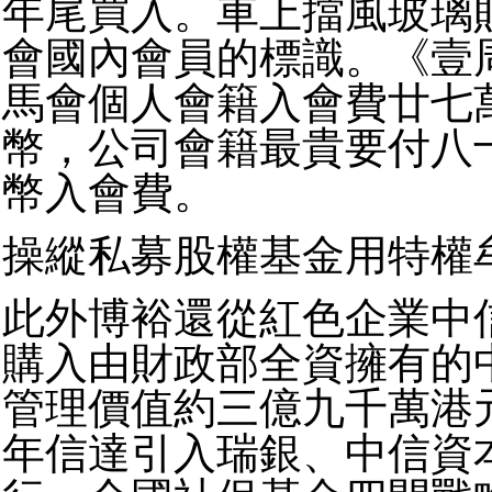
年尾買入。車上擋風玻璃
會國內會員的標識。《壹
馬會個人會籍入會費廿七
幣，公司會籍最貴要付八
幣入會費。
操縱私募股權基金用特權
此外博裕還從紅色企業中
購入由財政部全資擁有的
管理價值約三億九千萬港
年信達引入瑞銀、中信資