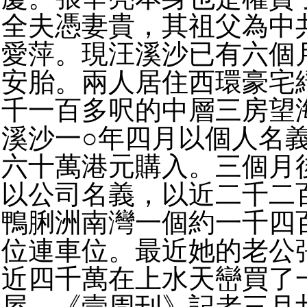
全夫憑妻貴，其祖父為中
愛萍。現汪溪沙已有六個
安胎。兩人居住西環豪宅
千一百多呎的中層三房望
溪沙一○年四月以個人名
六十萬港元購入。三個月
以公司名義，以近二千二
鴨脷洲南灣一個約一千四
位連車位。最近她的老公
近四千萬在上水天巒買了
屋。《壹周刊》記者三月