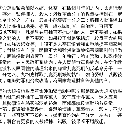
革命運動緊急加以收縮、休整，在四個月時間之內，除進行現
、辦外，暫停捕人、殺人；殺反革命分子的數量要控制在一定
五至千分之一左右，最高不能突破千分之二；將捕人批准權由
殺人批准權由地委、專署一級收回到省、自治區、直轄市一
照以下原則：凡是界在可捕可不捕之間的人一定不要捕，如果
殺之間的人一定不要殺，如果殺了就是犯錯誤；殺反革命的原
行（如強姦婦女等）非殺不足以平民憤者和嚴重地損害國家利
行；對於沒有血債、民憤不大和雖然嚴重地損害國家利益但尚
者，應當採取判處死刑，緩期二年執行，強迫勞動，以觀後效
產黨內，在人民政府系統內，在人民解放軍系統內，在文化教
黨派和人民團體內清理出來的應當判處死刑的反革命分子，一
十分之八、九均應採取判處死刑緩期執行，強迫勞動，以觀後
案，組織對罪犯勞動改造，為國家創造財富等其他內容。
行的大規模鎮壓反革命運動緊急剎車呢？那是因為大規模鎮壓
間內就已經逮捕了二百多萬人，殺了五十多萬人。進入五月
，其勢頭沒有絲毫減弱的跡象，而領導鎮反運動的各級黨、
幹部，普遍彌漫著多捕、多殺的情緒，草率捕人、殺人，不少
殺了一些可殺可不殺的人（據調查均約占三分之一左右），甚
車，將會有更多的人被錯捕、錯殺，後果將不堪設想。