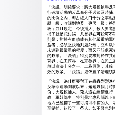
「決議」明確要求：將大規模鎮壓反
行破壞活動的反革命分子必須及時捕
的比例之內，即占總人口千分之零點
縣一級，收歸到地委、專署一級；將
級；並且規定，今後捕人、殺人要遵
捕了就是犯錯誤；凡是界在可殺可不
則是：對於有血債或有其他嚴重的罪
益者，必須堅決地判處死刑，立即執
未達到最嚴重的程度，而又罪該處死
的政策。「決議」特別要求對於在共
育界，在工商界，在宗教界，在民主
般以處決十分之一、二為原則，其餘
效的政策。「決議」還佈置了清理積
「決議」為什麼要對正在轟轟烈烈進
反革命運動開展以來，短短幾個月時
份，大規模捕人、殺人還在繼續進行
政、軍幹部中，特別是地專和縣以下
地方已經捕了一些可捕可不捕的人、
至錯捕、錯殺了一些人。如不緊急剎