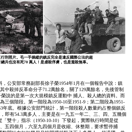
反行刑照片。毛一手操縱的鎮反完全是違反國際公法的超
總共也沒有死70 萬人！是虐殺俘虜，也是濫殺無辜。
，公安部常務副部長徐子榮1954年1月在一個報告中說：鎮
其中殺掉反革命分子71.2萬餘名，關了129萬餘名，先後管制
徐子榮說的是第一次大規模鎮反運動中 捕人、殺人總的資料。而
階段。第一階段為1950-10至1951-9；第二階段為1951-
10至1953年底。根據公安部門統計，第一階段殺人數量約占整個鎮反
計算，即有54.3萬多人，主要是在一九五一年二、三、四、五幾個
雙十」指示（1950-10-10）下發起，實際執行時間是從
、四、五四個月，六至九四個月是收縮、休整期，要求暫停捕