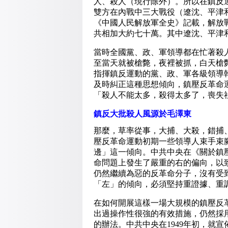
人、殺人（現行除外）。所以在鎮反
雙方在內戰中三大戰役（遼沈、平津
《中國人民解放軍全史》記載，解放
共相加大約七十萬。其中遼沈、平津
當時全國黨、政、軍領導都在忙著殺
至當天就被槍斃，夜裡被抓，白天槍
指揮鎮反運動的黨、政、軍各級領導
及時糾正這種思想傾向，鎮壓反革命
「殺人不能太多，殺得太多了，喪失
鎮反大批殺人風源於毛澤東
那麼，草率從事，大捕、大殺，錯捕
壓反革命運動初期一些領導人束手束
邊」這一傾向。中共中央在《關於鎮
命問題上發生了嚴重的右的偏向，以
仍然繼續為惡的反革命分子，沒有受
「左」的傾向，必須堅持重證據、重
在如何開展這樣一場大規模的鎮壓反
出過操作性很強的有效措施，仍然採
的辦法。中共中央在1949年初，就