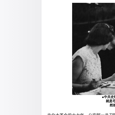
●中共
就是毛
然