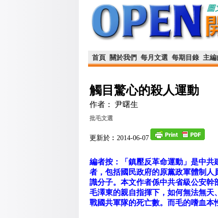
首頁
關於我們
每月文選
每期目錄
主編
觸目驚心的殺人運動
作者： 尹曙生
批毛文選
更新於︰2014-06-07
編者按：「鎮壓反革命運動」是中共
者，包括國民政府的原黨政軍體制人
識分子。本文作者係中共省級公安幹部，
毛澤東的親自指揮下，如何無法無天
戰國共軍隊的死亡數。而毛的嗜血本