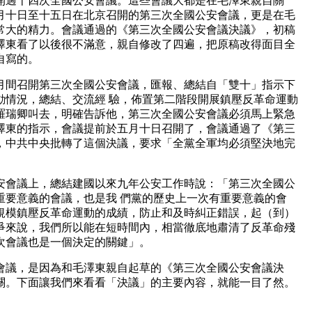
開過十四次全國公安會議。這些會議大都是在毛澤東親自關
五月十日至十五日在北京召開的第三次全國公安會議，更是在毛
常大的精力。會議通過的《第三次全國公安會議決議》，初稿
澤東看了以後很不滿意，親自修改了四遍，把原稿改得面目全
自寫的。
月間召開第三次全國公安會議，匯報、總結自「雙十」指示下
動情況，總結、交流經 驗，佈置第二階段開展鎮壓反革命運動
羅瑞卿叫去，明確告訴他，第三次全國公安會議必須馬上緊急
澤東的指示，會議提前於五月十日召開了，會議通過了《第三
，中共中央批轉了這個決議，要求「全黨全軍均必須堅決地完
安會議上，總結建國以來九年公安工作時說：「第三次全國公
重要意義的會議，也是我 們黨的歷史上一次有重要意義的會
規模鎮壓反革命運動的成績，防止和及時糾正錯誤，起（到）
爭來說，我們所以能在短時間內，相當徹底地肅清了反革命殘
次會議也是一個決定的關鍵」。
會議，是因為和毛澤東親自起草的《第三次全國公安會議決
關。下面讓我們來看看「決議」的主要內容，就能一目了然。