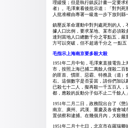
理緩慢；但是執行鎮反計畫一定要求
者）。毛澤東看後批示道：「對判死
人批准權由專署一級進一步下放到縣
鎮壓反革命運動中對判處死刑的人，
據人口比例，要求某地、某市必須殺
達到當地人口總數千分之零點五，嚴
方可以突破，但不超過千分之 一點
毛指示上海南京要多殺大殺
1951年二月中旬，毛澤東直接電告
市，按照上海已捕二萬餘人僅殺二百
的匪首、慣匪、惡霸、特務及（道）
右。這個數字是否妥當，請你們加以
已殺七十二人，擬再殺一千五百人，
都，應殺的反動分子似不止二千餘人
1951年二月二日，政務院出台了《
南京、廣州、武漢、重慶及各省會城
置偵察和逮捕。在幾個月內，大殺幾
1951年二月十七日，北京市在羅瑞