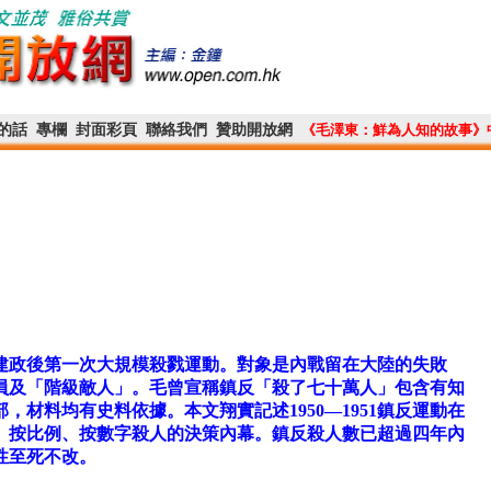
的話
專欄
封面彩頁
聯絡我們
贊助開放網
《毛澤東：鮮為人知的故事》
建政後第一次大規模殺戮運動。對象是內戰留在大陸的失敗
員及「階級敵人」。毛曾宣稱鎮反「殺了七十萬人」包含有知
材料均有史料依據。本文翔實記述1950—1951鎮反運動在
、按比例、按數字殺人的決策內幕。鎮反殺人數已超過四年內
性至死不改。