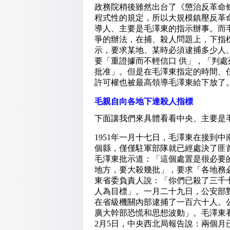
政務院稍後雖然出台了《懲治反革命
程式性的規定，所以大規模鎮壓反革
導人、主要是毛澤東的指示辦事。而
爭的辦法，在捕、殺人問題上，下指
示，要求某地、某時必須逮捕多少人
要「重證據而不輕信口 供」，「判
批准」。但是在毛澤東指定的時間、
許可權也被最高領導毛澤東給下放了
毛親自向各地下達殺人指標
下面讓我們來具體看看中央、主要是
1951年一月十七日，毛澤東在接到中
個縣，僅僅駐軍部隊就已經處決了匪
毛澤東批示道：「這個處置是很必要
地方，要大殺幾批」，要求「各地務
東省委負責人說：「你們已殺了三千
人為目標」。一月二十九日，公安部
在省級機關內部逮捕了一百六十人。
廣大幹部恐慌和思想波動」。毛澤東
2月5日，中央西北局報告說：兩個