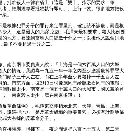
穩，批准殺人一律在省上（這是「雙十」指示的要求—筆
刑者，輕則經專署批准執行即可」。上行下效。很多地方把殺
一級。
不是根據犯罪分子的罪行來定罪量刑，確定該不該殺，而是根
多少人，這是最大的荒謬 之處。毛澤東最初要求，殺人比例要
重的地方，要達到當地人口總數千分之一；以後他又說個別地
五，最多不要超過千分之二。
上海、南京兩市委負責人說：「上海是一個六百萬人口的大城
餘人的情況，我認為一九五一年一年之內至少應當殺掉罪惡大
會門頭子三千人左右。而在上半年至少要殺掉一千五百人左
斟酌。南京方面，據2月3日柯慶施同志給饒漱石同志的電報，
這個數目太少。南京是一個五十萬人口的大城市，國民黨的首
」，「南京殺人太少，應在南京多殺」！
懲治反革命條例》，毛澤東立即指示北京、天津、青島、上海、
市，說這些地方「是反革命組織的重要巢穴，必須有計劃地佈
批罪大有據的反革命分子」。
卿的直接領導、指揮下，一夜之間逮捕六百七十五人，第二天