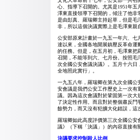
文化大革命前十七年，公安部一共召
心、指導下召開的。尤其是1951年
澤東直接領導下召開的，傾注了他非
是由彭真、羅瑞卿主持起草，但是毛
非，所以這個決議實際上是毛澤東親
公安部原來計畫於一九五一年六、七
達以來，全國各地開展鎮壓反革命運
的任務。但是，在五月初，毛澤東把
召開，不能等到六、七月份。按照毛
次全國公安會議決議》。五月十六日
全地照此實行」。
一九五八年，羅瑞卿在第九次全國公
安會議是我們公安工作歷史上一次有
議。因為這次會議對於鞏固第一次大
了決定性作用。而且對於整個肅反鬥
餘勢力，而又沒有犯擴大化錯誤，這
羅瑞卿如此高度評價第三次全國公安
議》（下稱「決議」）的內容直接有
決議要求控制殺人比例