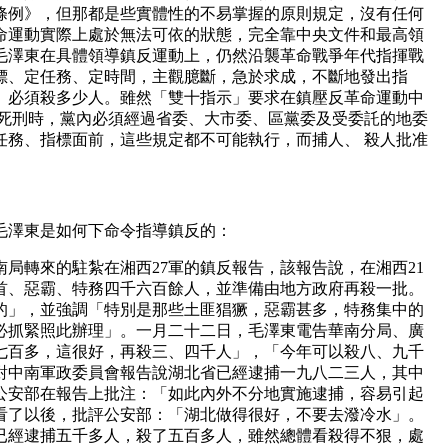
條例》，但那都是些實體性的不易掌握的原則規定，沒有任何
命運動實際上處於無法可依的狀態，完全靠中央文件和最高領
毛澤東在具體領導鎮反運動上，仍然沿襲革命戰爭年代指揮戰
標、定任務、定時間，主觀臆斷，急於求成，不斷地發出指
、必須殺多少人。雖然「雙十指示」要求在鎮壓反革命運動中
處死刑時，黨內必須經過省委、大市委、區黨委及受委託的地委
任務、指標面前，這些規定都不可能執行，而捕人、 殺人批准
。
毛澤東是如何下命令指導鎮反的：
南局轉來的駐紮在湘西27軍的鎮反報告，該報告說，在湘西21
首、惡霸、特務四千六百餘人，並準備由地方政府再殺一批。
的」，並強調「特別是那些土匪猖獗，惡霸甚多，特務集中的
必抓緊照此辦理」。一月二十二日，毛澤東電告華南分局、廣
七百多，這很好，再殺三、四千人」，「今年可以殺八、九千
對中南軍政委員會報告說湖北省已經逮捕一九八二三人，其中
公安部在報告上批注：「如此內外不分地實施逮捕，容易引起
看了以後，批評公安部：「湖北做得很好，不要去潑冷水」。
月已經逮捕五千多人，殺了五百多人，雖然總體看殺得不狠，處