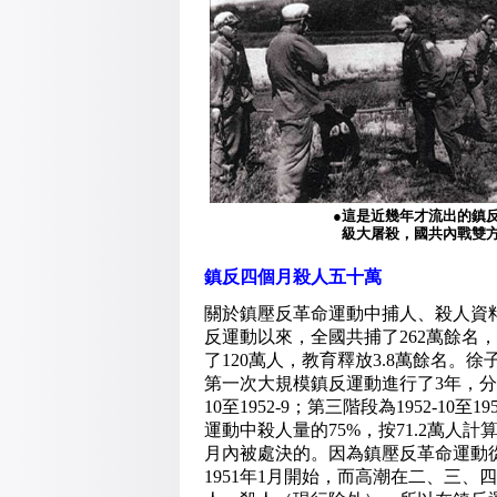
●這是近幾年才流出的鎮
級大屠殺，國共內戰雙方
鎮反四個月殺人五十萬
關於鎮壓反革命運動中捕人、殺人資料
反運動以來，全國共捕了262萬餘名，
了120萬人，教育釋放3.8萬餘名。
第一次大規模鎮反運動進行了3年，分為三個
10至1952-9；第三階段為1952-
運動中殺人量的75%，按71.2萬人
月內被處決的。因為鎮壓反革命運動從「
1951年1月開始，而高潮在二、三