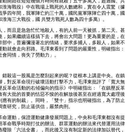
運動開始在短短幾個月時間裡就殺了五十多萬人，超過國、共
和淮海戰役）中在戰場上戰死的人數總和，實在令人震驚（據
戰爭四年間，我軍陣亡約三十萬，國民黨軍隊陣亡四十萬，國
和淮海三大戰役，國 共雙方戰死人數為四十多萬）。
人，而且是急急忙忙地殺人，有的人前一天被抓，第二天、甚
斃，如果繼續這樣搞下去，將會出大問題！更為重要的是，在
幹部中，普遍彌漫著左的情緒，要求多捕人，多殺人，如果不
運動就會走向邪路。毛澤東看到了問題的嚴重性，明確指出：
社會同情，喪失了勞動力」。
、錯殺這一股風是怎麼刮起來的呢？從根本上講是中央。在鎮
腳，對反革命現行破壞活動打擊不力，毛澤東批評了「寬大無
壓反革命活動的右傾偏向的指示》中明確指出：「在鎮壓反革
致有大批的首要的怙惡不悛的在解放後甚至在經過寬大處理後
到應有的制裁」。同時，「雙十」指示也明確指出，為了防止
調查研究，防止逼供信，嚴禁肉刑。
革命運動，保證運動健康發展問題上，中央和毛澤東都沒有提
用革命戰爭時期打仗的辦法、群眾運動的辦法來代替運用法律
宣佈廢除「六法全書」，而此後又沒有制定新的法律加以替代，