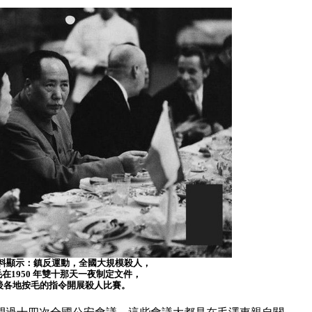
史料顯示：鎮反運動，全國大規模殺人，
在1950 年雙十那天一夜制定文件，
後各地按毛的指令開展殺人比賽。