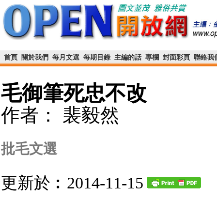
首頁
關於我們
每月文選
每期目錄
主編的話
專欄
封面彩頁
聯絡我
毛御筆死忠不改
作者： 裴毅然
批毛文選
更新於︰2014-11-15