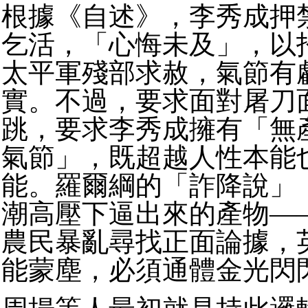
根據《自述》，李秀成押
乞活，「心悔未及」，以
太平軍殘部求赦，氣節有
實。不過，要求面對屠刀
跳，要求李秀成擁有「無
氣節」，既超越人性本能
能。羅爾綱的「詐降說」
潮高壓下逼出來的產物—
農民暴亂尋找正面論據，
能蒙塵，必須通體金光閃