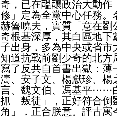
奇，已在醞釀政治大動作
修」定為全黨中心任務。
赫魯曉夫，實質「意在劉
奇根基深厚，其白區地下
子出身，多為中央或省市
知道抗戰前劉少奇的北方
寫了反共自首書出獄：薄
濤、安子文、楊獻珍、楊
言、魏文伯、馮基平⋯⋯
抓「叛徒」，正好符合倒
角」，正合朕意。評古寓