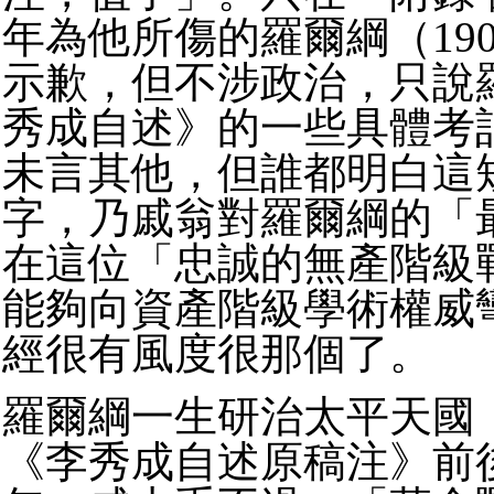
年為他所傷的羅爾綱（1901
示歉，但不涉政治，只說
秀成自述》的一些具體考
未言其他，但誰都明白這
字，乃戚翁對羅爾綱的「
在這位「忠誠的無產階級
能夠向資產階級學術權威
經很有風度很那個了。
羅爾綱一生研治太平天國
《李秀成自述原稿注》前