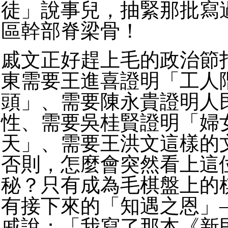
徒」說事兒，抽緊那批寫
區幹部脊梁骨！
戚文正好趕上毛的政治節
東需要王進喜證明「工人
頭」、需要陳永貴證明人
性、需要吳桂賢證明「婦
天」、需要王洪文這樣的
否則，怎麼會突然看上這
秘？只有成為毛棋盤上的
有接下來的「知遇之恩」
戚說：「我寫了那本《新