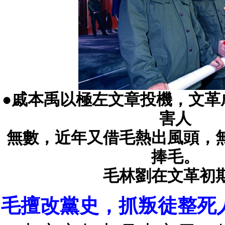
●戚本禹以極左文章投機，文革
害人
無數，近年又借毛熱出風頭，
捧毛。
毛林劉在文革初
毛擅改黨史，抓叛徒整死