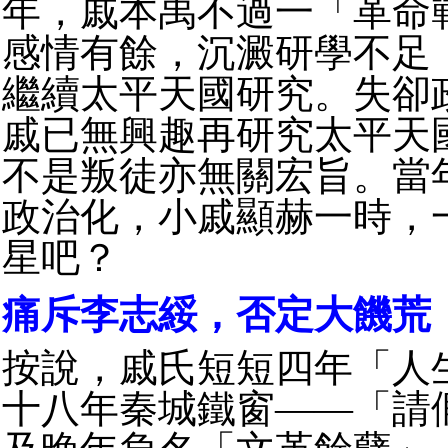
年，戚本禹不過一「革命
感情有餘，沉澱研學不足
繼續太平天國研究。失卻
戚已無興趣再研究太平天
不是叛徒亦無關宏旨。當
政治化，小戚顯赫一時，
星吧？
痛斥李志綏，否定大饑荒
按說，戚氏短短四年「人
十八年秦城鐵窗——「請