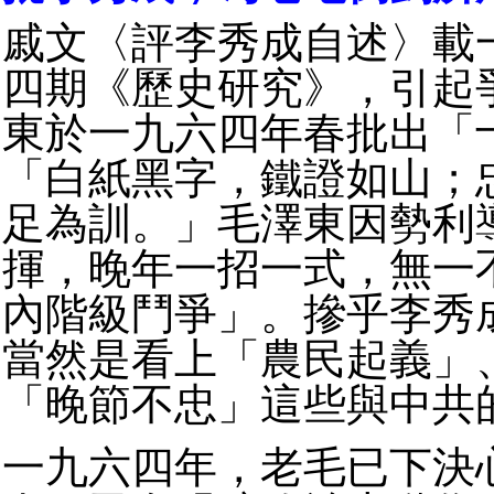
戚文〈評李秀成自述〉載
四期《歷史研究》，引起
東於一九六四年春批出「
「白紙黑字，鐵證如山；
足為訓。」毛澤東因勢利
揮，晚年一招一式，無一
內階級鬥爭」。摻乎李秀
當然是看上「農民起義」
「晚節不忠」這些與中共
一九六四年，老毛已下決