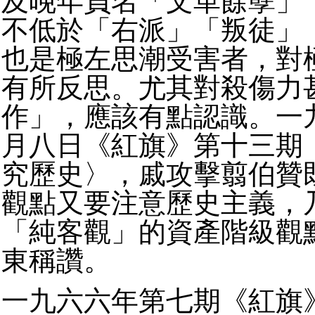
及晚年負名「文革餘孽」
不低於「右派」「叛徒」
也是極左思潮受害者，對
有所反思。尤其對殺傷力
作」，應該有點認識。一
月八日《紅旗》第十三期
究歷史〉，戚攻擊翦伯贊
觀點又要注意歷史主義，
「純客觀」的資產階級觀
東稱讚。
一九六六年第七期《紅旗