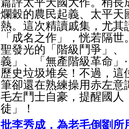
篇評太平天國大作。稍長
爛穀的農民起義、太平天
熱。這次精讀戚集，尤其
「成名之作」，恍若隔世
聖發光的「階級鬥爭」、
義」、「無產階級革命」
歷史垃圾堆矣！不過，這
筆卻還在熟練操用赤左意
毛左鬥士自豪，提醒國人
徒」！
批李秀成，為老毛倒劉所