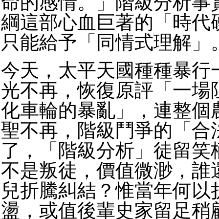
命的感情。」階級分析事
綱這部心血巨著的「時代
只能給予「同情式理解」
今天，太平天國種種暴行
光不再，恢復原評「一場
化車輪的暴亂」，連整個
聖不再，階級鬥爭的「合
了，「階級分析」徒留笑
不是叛徒，價值微渺，誰
兒折騰糾結？惟當年何以
盪，或值後輩史家留足稍