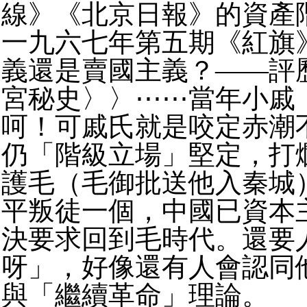
線》《北京日報》的資產
一九六七年第五期《紅旗
義還是賣國主義？——評
宮秘史〉〉⋯⋯當年小戚
呵！可戚氏就是咬定赤潮
仍「階級立場」堅定，打
護毛（毛御批送他入秦城
平叛徒一個，中國已資本
決要求回到毛時代。還要
呀」，好像還有人會認同
與「繼續革命」理論。