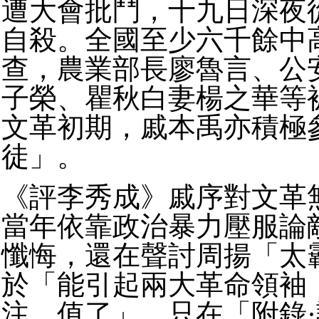
遭大會批鬥，十九日深夜
自殺。全國至少六千餘中
查，農業部長廖魯言、公
子榮、瞿秋白妻楊之華等
文革初期，戚本禹亦積極
徒」。
《評李秀成》戚序對文革
當年依靠政治暴力壓服論
懺悔，還在聲討周揚「太
於「能引起兩大革命領袖
注，值了」。只在「附錄