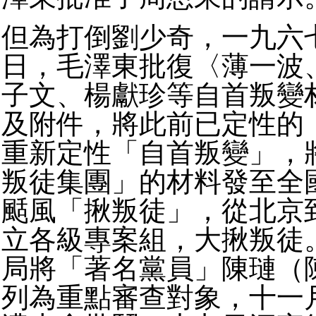
但為打倒劉少奇，一九六
日，毛澤東批復〈薄一波
子文、楊獻珍等自首叛變
及附件，將此前已定性的
重新定性「自首叛變」，
叛徒集團」的材料發至全
颳風「揪叛徒」，從北京
立各級專案組，大揪叛徒
局將「著名黨員」陳璉（
列為重點審查對象，十一