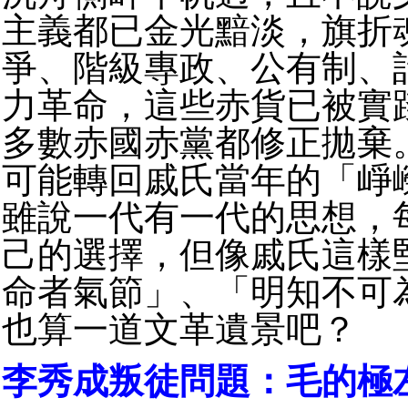
主義都已金光黯淡，旗折
爭、階級專政、公有制、
力革命，這些赤貨已被實
多數赤國赤黨都修正拋棄
可能轉回戚氏當年的「崢
雖說一代有一代的思想，
己的選擇，但像戚氏這樣
命者氣節」、「明知不可
也算一道文革遺景吧？
李秀成叛徒問題：毛的極