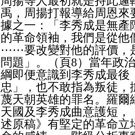
周揚等人最初就是持此邏
禹，周揚打報導給周恩來
據之一：「李秀成是無產
的革命領袖，我們是從他
⋯⋯要改變對他的評價，
問題」。（頁8）當年政
綱即便意識到李秀成最後
忠」，也不敢指為叛徒，
蔑天朝英雄的罪名。羅爾
天國及李秀成曲意護短，
述原稿》有堅定的革命立