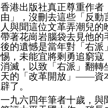
香港出版社真正尊重作者
由」，沒刪去這些「反動
人與聞這位文革弄潮兒的
帶著花崗岩腦袋去見他的
後的遺憾是當年對「右派
惕，未能宜將剩勇追窮寇
消滅，以致「右派」翻轉
天的「改革開放」——資
辟了。
一九六四年筆者十歲，與