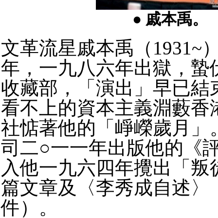
● 戚本禹。
文革流星戚本禹（1931~
年，一九八六年出獄，蟄
收藏部，「演出」早已結
看不上的資本主義淵藪香
社惦著他的「崢嶸歲月」
司二○一一年出版他的《
入他一九六四年攪出「叛
篇文章及〈李秀成自述〉
件）。