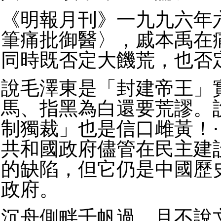
《明報月刊》一九九六年
筆痛批御醫〉，戚本禹在
同時既否定大饑荒，也否
說毛澤東是「封建帝王」
馬、指黑為白還要荒謬。
制獨裁」也是信口雌黃！
共和國政府儘管在民主建
的缺陷，但它仍是中國歷
政府。
沉舟側畔千帆過，且不說