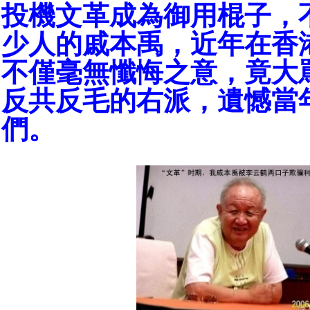
投機文革成為御用棍子，
少人的戚本禹，近年在香
不僅毫無懺悔之意，竟大
反共反毛的右派，遺憾當
們。