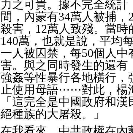
力之可貴。據不完全統計
間，內蒙有34萬人被捕，27
殺害，12萬人致殘。當時
140萬，也就是說，平均
一人被囚禁，每50個人中
害。與之同時發生的還有
強姦等性暴行各地橫行，
止使用母語⋯⋯對此，楊
「這完全是中國政府和漢
絕種族的大屠殺。」
在我看來，中共政權在內