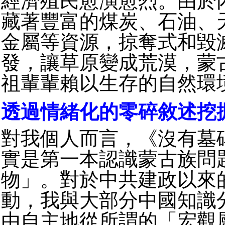
經濟殖民愈演愈烈。由於
藏著豐富的煤炭、石油、
金屬等資源，掠奪式和毀
發，讓草原變成荒漠，蒙
祖輩輩賴以生存的自然環
透過情緒化的零碎敘述挖
對我個人而言，《沒有墓
實是第一本認識蒙古族問
物」。對於中共建政以來
動，我與大部分中國知識
由自主地從所謂的「宏觀