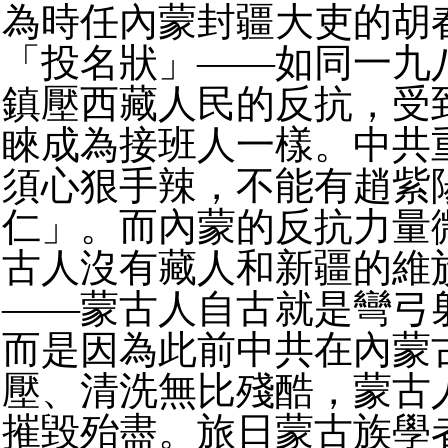
為時任內蒙封疆大吏的胡
「投名狀」——如同一九
鎮壓西藏人民的反抗，受
睞成為接班人一樣。中共
須心狠手辣，不能有趙紫
仁」。而內蒙的反抗力量
古人沒有藏人和新疆的維
——蒙古人自古就是彎弓
而是因為此前中共在內蒙
壓、清洗無比殘酷，蒙古
摧毀殆盡。旅日蒙古族學