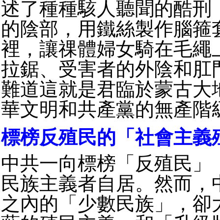
述了種種駭人聽聞的酷刑
的陰部，用鐵絲製作腦箍
裡，讓祼體婦女騎在毛繩
拉鋸、受害者的外陰和肛
難道這就是君臨於蒙古大
華文明和共產黨的無產階
標榜反殖民的「社會主義
中共一向標榜「反殖民」
民族主義者自居。然而，
之內的「少數民族」，卻