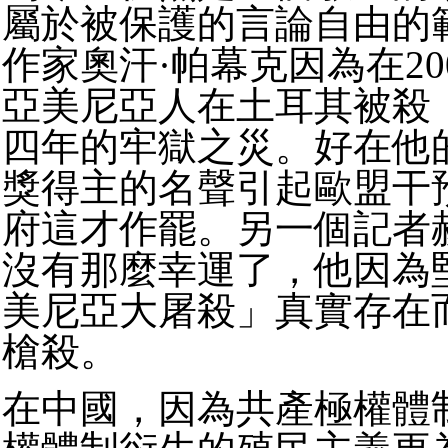
屬於被保護的言論自由的
作家奧汗·帕幕克因為在20
亞美尼亞人在土耳其被殺
四年的牢獄之災。好在他
獎得主的名聲引起歐盟干
府這才作罷。另一個記者
沒有那麼幸運了，他因為
美尼亞大屠殺」真實存在
槍殺。
在中國，因為共產極權體