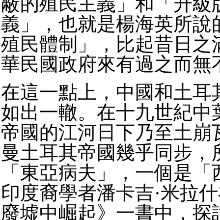
蔽的殖民主義」和「升級
義」，也就是楊海英所說
殖民體制」，比起昔日之
華民國政府來有過之而無
在這一點上，中國和土耳
如出一轍。在十九世紀中
帝國的江河日下乃至土崩
曼土耳其帝國幾乎同步，
「東亞病夫」，一個是「
印度裔學者潘卡吉·米拉
廢墟中崛起》一書中，探