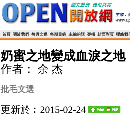
首頁
關於我們
每月文選
每期目錄
主編的話
專欄
封面彩頁
聯絡我
奶蜜之地變成血淚之地
作者： 余 杰
批毛文選
更新於︰2015-02-24