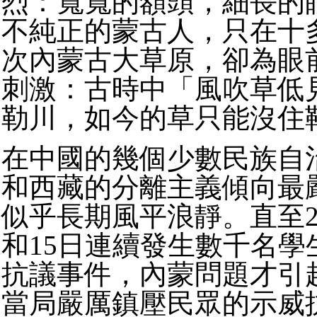
烈：寬寬的額頭，細長的
不純正的蒙古人，只在十
次內蒙古大草原，卻為眼
刺激：古時中「風吹草低
勒川，如今的草只能沒住
在中國的幾個少數民族自
和西藏的分離主義傾向最
似乎長期風平浪靜。直至20
和15日連續發生數千名學
抗議事件，內蒙問題才引
當局嚴厲鎮壓民眾的示威