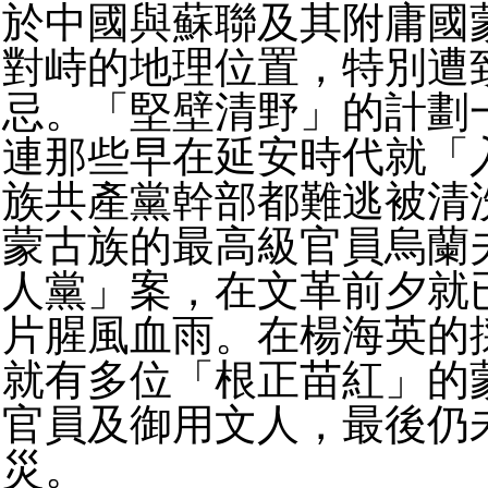
於中國與蘇聯及其附庸國
對峙的地理位置，特別遭
忌。「堅壁清野」的計劃
連那些早在延安時代就「
族共產黨幹部都難逃被清
蒙古族的最高級官員烏蘭
人黨」案，在文革前夕就
片腥風血雨。在楊海英的
就有多位「根正苗紅」的
官員及御用文人，最後仍
災。