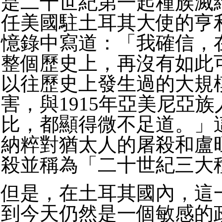
是二十世紀第一起種族滅
任美國駐土耳其大使的亨
憶錄中寫道：「我確信，
整個歷史上，再沒有如此
以往歷史上發生過的大規
害，與1915年亞美尼亞
比，都顯得微不足道。」
納粹對猶太人的屠殺和盧
殺並稱為「二十世紀三大
但是，在土耳其國內，這
到今天仍然是一個敏感的