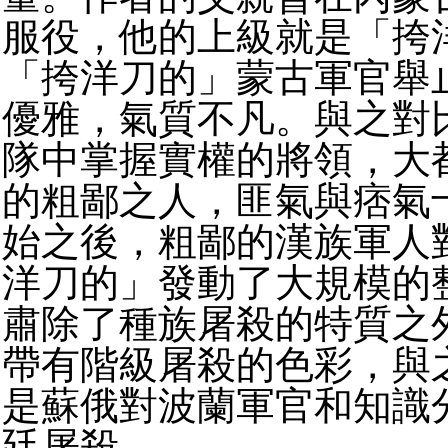
服役，他的上級就是「挎
「挎洋刀的」蒙古軍官舉
優雅，氣質不凡。與之對
隊中掌握實權的將領，大
的粗鄙之人，匪氣與痞氣
始之後，粗鄙的漢族軍人
洋刀的」發動了大規模的
肅除了種族屠殺的特質之
帶有階級屠殺的色彩，與
是蘇俄對波蘭軍官和知識
廷屠殺。