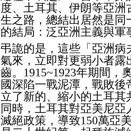
度、土耳其、伊朗等亞洲
生之路，總結出居然是同
的結局：泛亞洲主義與軍
弔詭的是，這些「亞洲病
氣來，立即對更弱小者露
齒。1915~1923年期間
國深陷一戰泥潭，戰敗後
立了新的、縮小的土耳其
同時，土耳其對亞美尼亞
滅絕政策，導致150萬亞