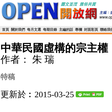
首頁
關於我們
每月文選
每期目錄
主編的話
專欄
封面彩頁
聯絡我
中華民國虛構的宗主權
作者： 朱 瑞
特稿
更新於︰2015-03-25