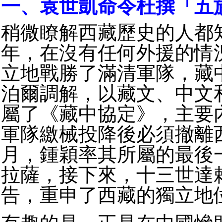
一、袁世凱命令杜撰「五
稍微瞭解西藏歷史的人都知
年，在沒有任何外援的情
立地戰勝了滿清軍隊，藏
泊爾調解，以藏文、中文
屬了《藏中協定》，主要
軍隊繳械投降後必須撤離西藏
月，鍾穎率其所屬的最後
拉薩，接下來，十三世達
告，重申了西藏的獨立地