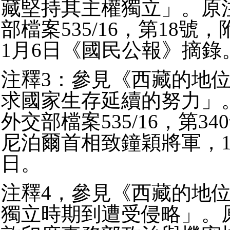
藏堅持其主權獨立」。原
部檔案535/16，第18號，
1月6日《國民公報》摘錄
注釋3：參見《西藏的地
求國家生存延續的努力」
外交部檔案535/16，第3
尼泊爾首相致鐘穎將軍，19
日。
注釋4，參見《西藏的地
獨立時期到遭受侵略」。