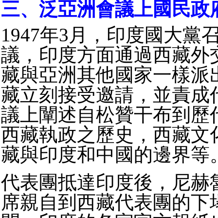
三、泛亞洲會議上國民政
1947年3月，印度國大黨
議，印度方面通過西藏外
藏與亞洲其他國家一樣派
藏立刻接受邀請，並責成
議上闡述自松贊干布到歷
西藏執政之歷史，西藏文
藏與印度和中國的邊界等
代表團抵達印度後，尼赫
席親自到西藏代表團的下