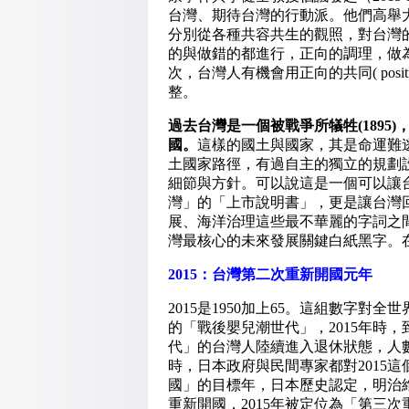
台灣、期待台灣的行動派。他們高舉
分別從各種共容共生的觀照，對台灣
的與做錯的都進行，正向的調理，做
次，台灣人有機會用正向的共同( positi
整。
過去台灣是一個被戰爭所犠牲
(1895)
國。
這樣的國土與國家，其是命運難
土國家路徑，有過自主的獨立的規劃
細節與方針。可以說這是一個可以讓
灣」的「上市說明書」，更是讓台灣
展、海洋治理這些最不華麗的字詞之
灣最核心的未來發展關鍵白紙黑字。在
2015
：台灣第二次重新開國元年
2015是1950加上65。這組數字對
的「戰後嬰兒潮世代」，2015年時
代」的台灣人陸續進入退休狀態，人數
時，日本政府與民間專家都對2015這
國」的目標年，日本歷史認定，明治維
重新開國，2015年被定位為「第三