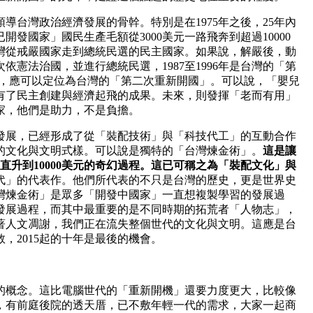
導台灣政治經濟發展的骨幹。特別是在1975年之後，25年內
發國家」國民生產毛額從3000美元一路飛奔到超過10000
灣從戒嚴國家走到總統民選的民主國家。如果說，解嚴後，動
憲法治國，並進行總統民選，1987至1996年是台灣的「第
這十年，應可以定位為台灣的「第二次重新開國」。可以說，「嬰兒
有了民主創建與經濟起飛的成果。未來，則發揮「老而有用」
家，他們是助力，不是負擔。
的發展，已經形成了從「裝配技術」與「科技代工」的互動合作
的文化與文明式樣。可以說是獨特的「台灣煉金術」。
這是讓
直升到
10000
美元的奇幻過程。這已可稱之為「裝配文化」與
代」的代表作。他們所代表的不只是台灣的歷史，更是世界史
灣煉金術」是眾多「開發中國家」一直想複製學習的發展過
發展過程，而其中最重要的是不同時期的拓荒者「人物志」，
著人文凋謝，我們正在流失整個世代的文化與文明。這應是台
，2015起的十年是最後的機會。
的概念。這比電腦世代的「重新開機」還要力度更大，比較像
，有前庭後院的透天厝，已不敷年輕一代的需求，大家一起商