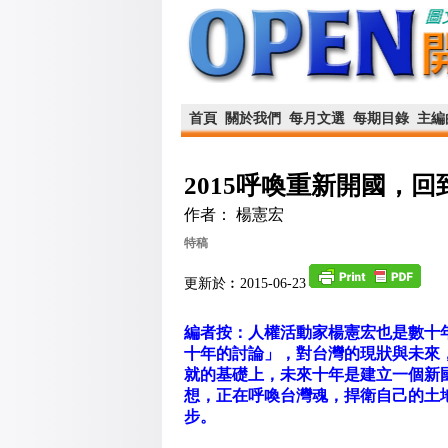
首頁
關於我們
每月文選
每期目錄
主編
2015呼喚重新開國，
作者： 楊憲宏
特稿
更新於︰2015-06-23
編者按：人權活動家楊憲宏也是數十
十年的討論」，對台灣的現狀與未來
就的基礎上，未來十年是建立一個新
想，正在呼喚台灣魂，捍衛自己的土
步。