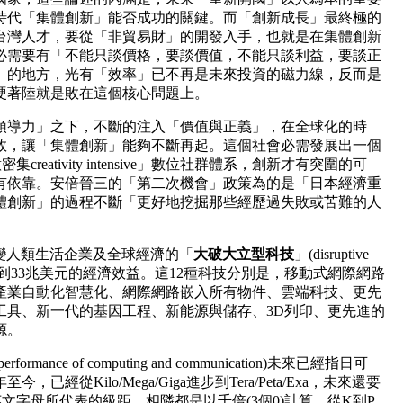
時代「集體創新」能否成功的關鍵。而「創新成長」最終極的
台灣人才，要從「非貿易財」的開發入手，也就是在集體創新
必需要有「不能只談價格，要談價值，不能只談利益，要談正
」的地方，光有「效率」已不再是未來投資的磁力線，反而是
硬著陸就是敗在這個核心問題上。
領導力」之下，不斷的注入「價值與正義」，在全球化的時
敗，讓「集體創新」能夠不斷再起。這個社會必需發展出一個
「創意密集creativity intensive」數位社群體系，創新才有突圍的可
有依靠。安倍晉三的「第二次機會」政策為的是「日本經濟重
體創新」的過程不斷「更好地挖掘那些經歷過失敗或苦難的人
改變人類生活企業及全球經濟的「
大破大立型科技
」(disruptive
將帶來14兆到33兆美元的經濟效益。這12種科技分別是，移動式網際網路
產業自動化智慧化、網際網路嵌入所有物件、雲端科技、更先
工具、新一代的基因工程、新能源與儲存、3D列印、更先進的
源。
ance of computing and communication)未來已經指日可
經從Kilo/Mega/Giga進步到Tera/Peta/Exa，未來還要
E/Z/Y這些英文字母所代表的級距，相隣都是以千倍(3個0)計算，從K到P