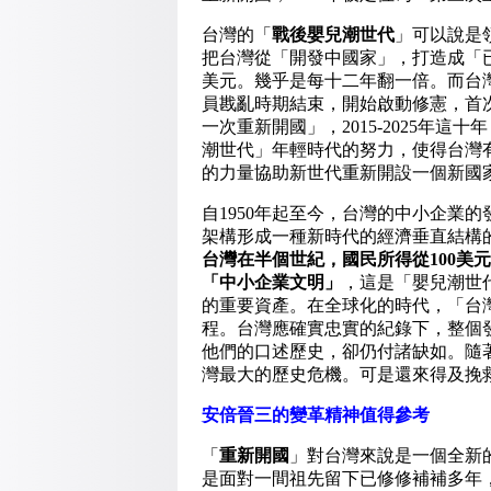
台灣的「
戰後嬰兒潮世代
」可以說是領
把台灣從「開發中國家」，打造成「已開
美元。幾乎是每十二年翻一倍。而台
員戡亂時期結束，開始啟動修憲，首次依
一次重新開國」，2015-2025年
潮世代」年輕時代的努力，使得台灣
的力量協助新世代重新開設一個新國
自1950年起至今，台灣的中小企業
架構形成一種新時代的經濟垂直結構
台灣在半個世紀，國民所得從
100
美元
「中小企業文明」
，這是「嬰兒潮世
的重要資產。在全球化的時代，「台
程。台灣應確實忠實的紀錄下，整個
他們的口述歷史，卻仍付諸缺如。隨
灣最大的歷史危機。可是還來得及挽救
安倍晉三的變革精神值得參考
「
重新開國
」對台灣來說是一個全新
是面對一間祖先留下已修修補補多年