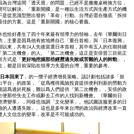
因為台灣這間「透天厝」的問題，已經不是搬搬桌椅換方位，
間可以解決。「重新開國」是一種以生活方式與生產方式的機
不是從意識型態出發的「革命」行動。台灣必需在徹底「拆掉
最佳的方案。這是「重新開國」的核心要義。
本也恰好產生了四十年來最有領導力的領袖，去年《華爾街日
功，主要是因爲他有效地將自己「重任首相」與「日本復興」
期以來，共有24人先後當選日本首相，其中有五人的任期持續
「第二次機會」的人。「第二次機會」這正是安倍晉三目前正
而方式是「
更好地挖掘那些經歷過失敗或苦難的人的幹勁
」，
念，都是目前深陷在領導力失靈的台灣，重要的參考。
日本回來了
」的一攬子經濟增長策略。該計劃包括諸多「鼓
出平台」的政策，「從爲穫得風險投資提供便利到新的勞動力
被認爲過於死板，難以爲人們提供「第二次機會」，安倍的政
方便那些失去工作或辭去工作的人找到新機會。《華爾街日
經濟變革」，同樣也強調「文化變革」。他試圖說服更多的日
險的人遭遇失敗」。這也是多年來台灣的政治與經濟改革一直
礎人文信念的變革，改革是不可能成功的。