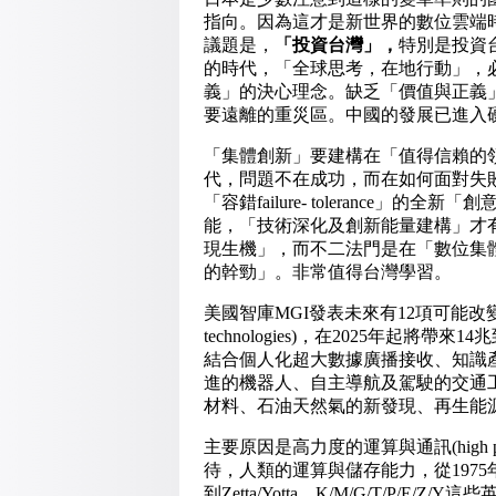
指向。因為這才是新世界的數位雲端
議題是，
「投資台灣」，
特別是投資
的時代，「全球思考，在地行動」，
義」的決心理念。缺乏「價值與正義
要遠離的重災區。中國的發展已進入
「集體創新」要建構在「值得信賴的
代，問題不在成功，而在如何面對失
「容錯failure- tolerance」的全新
能，「技術深化及創新能量建構」才
現生機」，而不二法門是在「數位集
的幹勁」。非常值得台灣學習。
美國智庫MGI發表未來有12項可能
technologies)，在2025年起
結合個人化超大數據廣播接收、知識
進的機器人、自主導航及駕駛的交通
材料、石油天然氣的新發現、再生能
主要原因是高力度的運算與通訊(high perform
待，人類的運算與儲存能力，從1975年至今，已
到Zetta/Yotta。K/M/G/T/P/