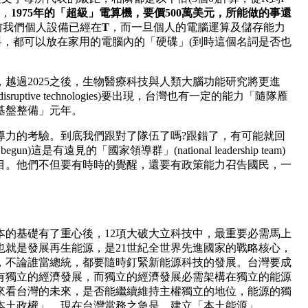
低，
1975
年的「超級」電算機，要價
500
萬美元，所能做的事還
前我們個人設備已經在
T
，而一旦個人的電腦運算及儲存能力
，都可以放在家用的電腦內的「硬碟」(到時這個名詞是否也
，越過2025之後，生物醫療科技與人類大腦功能研究將更進
ptive technologies)要出現，台灣也有一定的能力「隨隊雁
「基盤整備」元年。
導力的考驗。到底我們跟對了隊伍了嗎?跟錯了，有可能就回
gun)這是有遠見的「國家領導群」(national leadership team)
目。他們不但要有時時的覺醒，還要有政策能力召告國民，一
本的基礎有了重心後，12項大破大立科技中，最重要必需馬上
也就是發展再生能源，是21世紀全世界先進國家的戰略核心，
，不論誰當總統，都要隨時釘緊新能源科技的發展。台灣要成
有獨立的經濟發展，而獨立的經濟發展必需架構在獨立的能源
來看台灣的未來，是否能繼續維持主權獨立的地位，能源的獨
本土政權」，現在台灣當務之急是，建立「本土能源」。