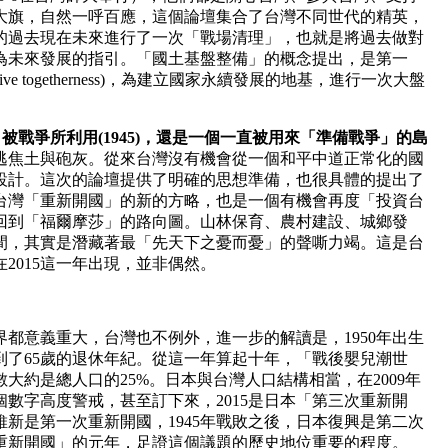
大旗，自然一呼百應，這個論壇集合了台灣不同世代的精英，
的過去現在未來進行了一次「戰場清理」，也就是將過去做對
為未來發展的指引。「國土基盤整備」的概念提出，是第一
ve togetherness)，為建立國家永續發展的地基，進行一次大盤
，被戰爭所利用
(1945)
，還是一個一直被用來「準備戰爭」的島
逃焦土與砲灰。從來台灣沒有機會從一個和平中道正常化的國
設計。這次的論壇提供了明確的思想準備，也很具體的提出了
台灣「重新開國」的新的方略，也是一個有機會再度「投資台
回到「福爾摩莎」的路向圖。山林保育、農村建設、城鄉發
間，其實是潛藏著最「先天下之憂而憂」的聲嘶力竭。這是台
2015這一年出現，並非偶然。
全世界都意義重大，台灣也不例外，進一步的解讀是，1950年出生
，到了65歲的退休年紀。從這一年算起十年，「戰後嬰兒潮世
大約是總人口的25%。日本與台灣人口結構相當，在2009年
個數字高度警戒，甚至訂下來，2015是日本「第三次重新開
新是第一次重新開國，1945年戰敗之後，日本復興是第二次
次重新開國」的元年，足證這個議題的歷史地位重要的程度。