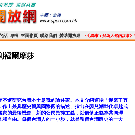
的話
專欄
封面彩頁
聯絡我們
贊助開放網
《毛澤東：鮮為人知的故事》
回到福爾摩莎
年不懈研究台灣本土意識的論述家。本文介紹這場「遲來了五
，作出兼具歷史觀與國際觀的描述。指出在嬰兒潮世代卓越成
國家的最後機會。新的公民民族主義，以價值正義為共同理
地和自由。每個台灣人的一小步，就是整個台灣歷史的一大