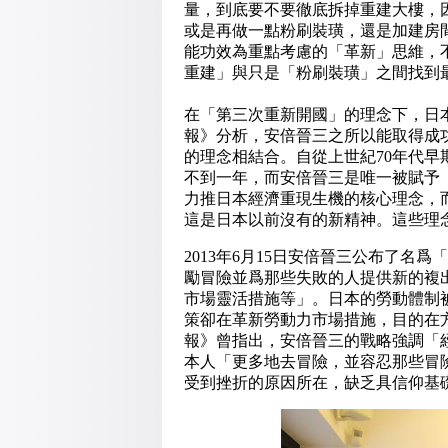
量，到底要不要徹底拆掉重建大樓，
或是再做一點粉刷裝璜，還是加建房
能功效為重點考慮的「革新」思維，
重建」與只是「粉刷裝璜」之間找到
在「第三次重新開國」的理念下，日
報》分析，安倍晉三之所以能取得成
的理念相結合。自從上世紀70年代早
不到一年，而安倍晉三是唯一被賦予
力推日本經濟重現生機的核心理念，
這是日本以前沒有的新精神。這些理
2013年6月15日安倍晉三公布了名爲「
勵冒險並爲那些失敗的人提供新的複
市場靈活措施等」。日本的勞動體制
策卻在革新勞動力市場措施，目的在
報》曾指出，安倍晉三的戰略強調「
本人「更多地去冒險，並容忍那些冒
受到挫折的原因所在，缺乏具信仰基