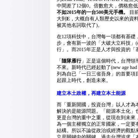
中間差了12個0。倍數愈大，價格愈
不如
2015
年的一台
500
美元手機。
目
大到
E
，大概自有人類歷史以來的資料
被其他名詞取代了)。
在12項科技中，台灣每一項都有基礎
步，會有新一波的「大破大立科技」(disru
行」。而2015年正是人才與投資的
「
隨隊雁行
」正是這個時代，台灣領
不來。新時代已經起動了(new age had be
列為自已「一日三省吾身」的首要項
起跟上時代，創造未來。
建立
本土政權
，再
建立本土能源
而「重新開國，投資台灣」以人才為
解決的是能源問題。「能源本土化」
更是台灣的重中之重，從現在到未來
為一個主權獨立的正常國家，一定要
結構。所以不論從政治或經濟的觀點
立是關鍵中的關鍵。過去台灣追求「