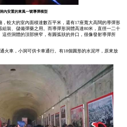
洞內安置的東風一號導彈模型
廳，較大的室內面積達數百平米，還有17座寬大高闊的導彈形
器組裝、儲備彈藥之用。而導彈形洞體高達80米，直徑一二十
。這些洞體的頂部狹窄，有圓弧狀的井口，很像發射導彈所
計可通火車，小洞可供卡車通行。有18個圓形的水泥坪，原來放