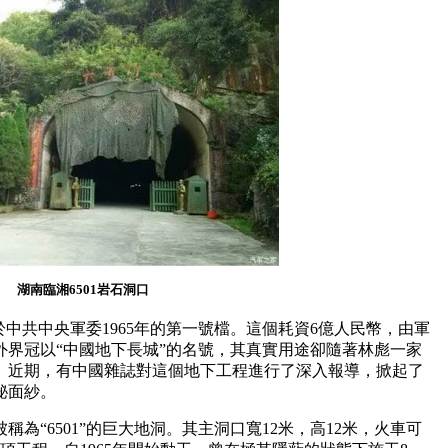
湖南臨湘6501岩石洞口
源於中共中央軍委1965年的第一號檔。這個耗資6億人民幣，由軍
外界冠以“中國地下長城”的名號，其真實用途卻隨著林彪一家
。近期，有中國雜誌對這個地下工程進行了深入報導，掀起了
秘面紗。
為“6501”的巨大地洞。其主洞口寬12米，高12米，火車可