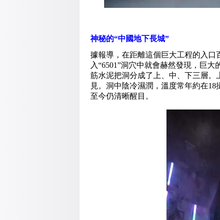
神秘的“中國地下長城”
據報導，在距離這個巨大工程的入口
入“6501”洞穴中就會赫然發現，
筋水泥把洞分成了上、中、下三層。
見。洞中陰冷濕潤，溫度常年約在1
至今仍清晰醒目。