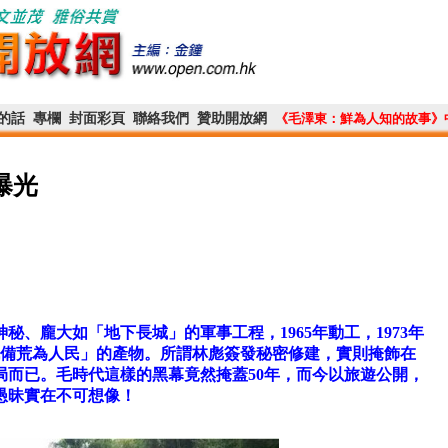
的話
專欄
封面彩頁
聯絡我們
贊助開放網
《毛澤東：鮮為人知的故事》
曝光
、龐大如「地下長城」的軍事工程，1965年動工，1973年
戰備荒為人民」的產物。所謂林彪簽發秘密修建，實則掩飾在
局而已。毛時代這樣的黑幕竟然掩蓋50年，而今以旅遊公開，
愚昧實在不可想像！