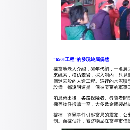
“6501工程”的發現純屬偶然
據當地老人介紹，80年代初，一名
來繩索，模仿攀岩，探入洞內，只見
個迷宮般的人造工程。這裡的水泥噴
設備，都說明這是一個被廢棄的軍事
消息傳出後，各路探險者、尋寶者聞
機等物件掃蕩一空，大多數金屬製品
據稱，盜竊事件引起當局的震驚，公安
制。而據估計，被盜物品在當年市價達