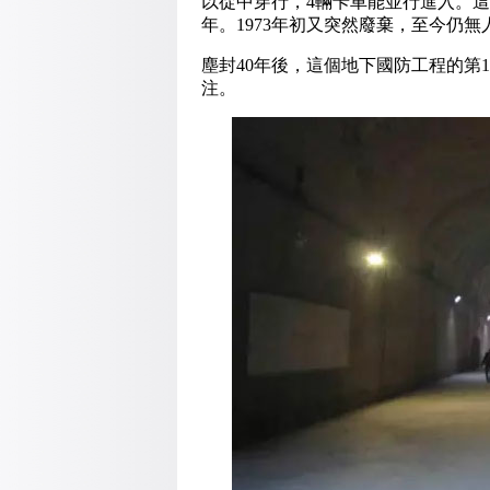
以從中穿行，4輛卡車能並行進入。這
年。1973年初又突然廢棄，至今仍
塵封40年後，這個地下國防工程的第
注。