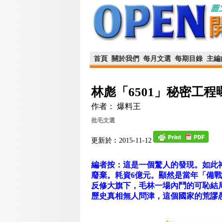
首頁
關於我們
每月文選
每期目錄
主編
林彪「6501」秘密工程
作者： 爆料王
批毛文選
更新於︰2015-11-12
編者按：這是一個驚人的發現。如此神秘
廢棄。耗資6億元。顯然是當年「備
反修大旗下，毛林一場內鬥的可恥結
歷史真相無人問津，這個國家的荒謬