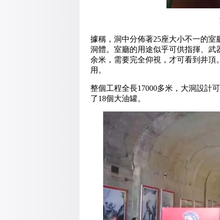
據稱，洞中分佈著25座大小不一的室
洞體。室廳的用途似乎可供指揮、武
余米，需要完全仰視，才可看到井頂
用。
整個工程全長17000多米，大洞設
了18個大油罐。