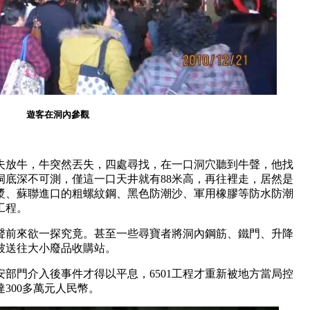
遊客在洞內參觀
農夫放牛，牛突然丟失，四處尋找，在一口洞穴聽到牛聲，他找
洞底深不可測，僅這一口天井就有88米高，再往裡走，居然是
漿、蘇聯進口的粗螺紋鋼、黑色防潮沙、軍用橡膠等防水防潮
工程。
聲前來欲一探究竟。甚至一些尋寶者將洞內鋼筋、鐵門、升降
被送往大小廢品收購站。
部門介入後事件才得以平息，6501工程才重新被地方當局控
300多萬元人民幣。