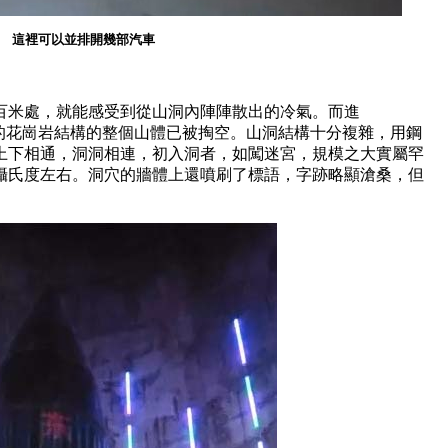
這裡可以並排開幾部汽車
百米處，就能感受到從山洞內陣陣散出的冷氣。而進
巨大的花崗岩結構的整個山體已被掏空。山洞結構十分複雜，用鋼
上下相通，洞洞相連，初入洞者，如闖迷宮，規模之大實屬罕
8攝氏度左右。洞穴的牆體上還噴刷了標語，字跡略顯滄桑，但