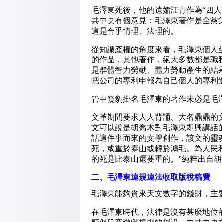
毛澤東死後，他的遺孀江青作為“四
共中央有個意見：毛澤東著作是全黨
這是合乎情理、法理的。
從知識產權的角度來看，毛澤東個人
的作品，其他著作，絕大多數都是職
是群體智力勞動、體力勞動產生的結
把公司的專利申報為自己個人的專利
管中窺豹掛名毛澤東的著作未必是毛
文革期間要求人人背誦、大名鼎鼎的
文可以說是胡喬木對毛澤東即興講話
話這件事而來的文學創作，該文的靈
死，或重於泰山或輕於鴻毛。為人民
的死是比泰山還要重的。”純粹出自
二、毛澤東違規違法收取版稅稿費
毛澤東能夠貪來天文數字的錢財，主
在毛澤東時代，法律是沒有甚麼地位