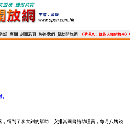
的話
專欄
封面彩頁
聯絡我們
贊助開放網
《毛澤東：鮮為人知的故事》
財。
著落，得到了李大釗的幫助，安排當圖書館助理員，每月八塊錢