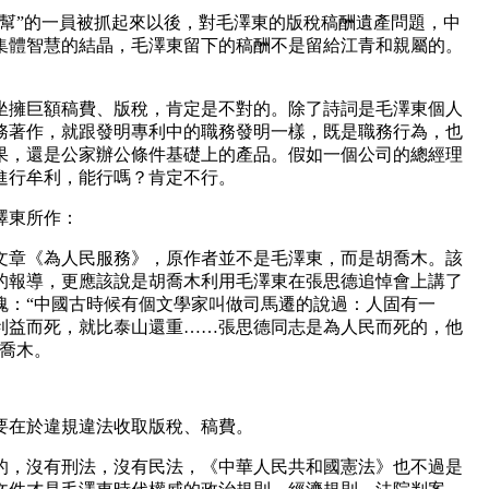
人幫”的一員被抓起來以後，對毛澤東的版稅稿酬遺產問題，中
集體智慧的結晶，毛澤東留下的稿酬不是留給江青和親屬的。
坐擁巨額稿費、版稅，肯定是不對的。除了詩詞是毛澤東個人
務著作，就跟發明專利中的職務發明一樣，既是職務行為，也
果，還是公家辦公條件基礎上的產品。假如一個公司的總經理
進行牟利，能行嗎？肯定不行。
澤東所作：
文章《為人民服務》，原作者並不是毛澤東，而是胡喬木。該
的報導，更應該說是胡喬木利用毛澤東在張思德追悼會上講了
魂：“中國古時候有個文學家叫做司馬遷的說過：人固有一
利益而死，就比泰山還重……張思德同志是為人民而死的，他
胡喬木。
要在於違規違法收取版稅、稿費。
的，沒有刑法，沒有民法，《中華人民共和國憲法》也不過是