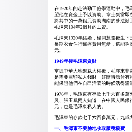
在1920年的赴法勤工儉學運動中，
望他在資金上予以資助。章士釗當即
將其中的一萬銀元資助湖南的赴法勤
毛澤東104年2個月的工資。
毛澤東1920年結婚，楊開慧隨後生下
長期衣食住行醫療費用無憂，還能夠
元。
1949年後毛澤東貪財
掌握中華大地獨裁大權後，毛澤東非
是需要巨額私人錢財，好隨時應付有
能保證他們在自己活著的時候活得瀟
1976年，毛澤東有存款七千六百多
興、張玉鳳兩人知道：在中國人民銀行
元，也是毛澤東私人的。
毛澤東的存款七千六百多萬元，九成
一、毛澤東不要臉地收取版稅稿費