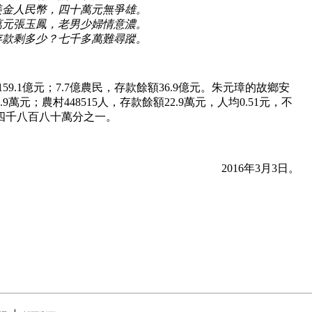
美金人民幣，四十萬元無爭雄。
萬元張玉鳳，老男少婦情意濃。
存款剩多少？七千多萬難尋蹤。
159.1億元；7.7億農民，存款餘額36.9億元。朱元璋的故鄉安
.9萬元；農村448515人，存款餘額22.9萬元，人均0.51元，不
四千八百八十萬分之一。
2016年3月3日。