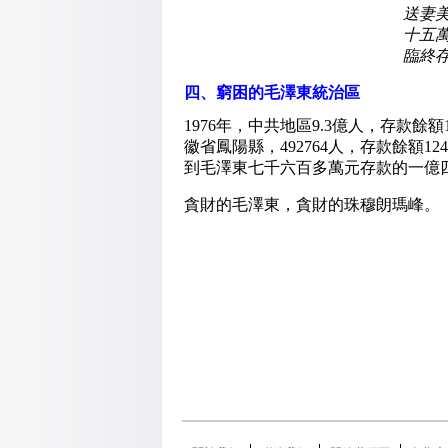
送妻
十五
臨終
四、窮困的毛澤東統治區
1976年，中共地區9.3億人，存款餘額
徽省鳳陽縣，492764人，存款餘額124
到毛澤東七千六百多萬元存款的一億
貪財的毛澤東，貪財的珠穆朗瑪峰。