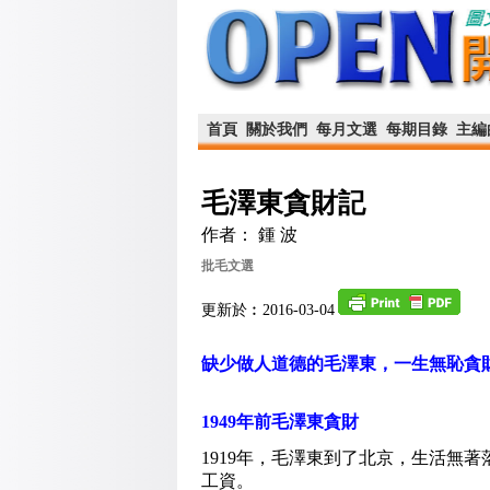
首頁
關於我們
每月文選
每期目錄
主編
毛澤東貪財記
作者： 鍾 波
批毛文選
更新於︰2016-03-04
缺少做人道德的毛澤東，一生無恥貪
1949年前毛澤東貪財
1919年，毛澤東到了北京，生活無
工資。