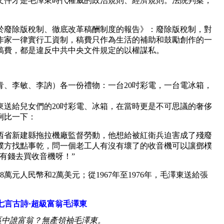
文件才是毛澤東時代權威的政治規則、經濟規則。法院判案，
《關於廢除版稅制、徹底改革稿酬制度的報告》：廢除版稅制，對
作家一律實行工資制，稿費只作為生活的補助和鼓勵創作的一
稿費，都是違反中共中央文件規定的以權謀私。
岸青、李敏、李訥）各一份禮物：一台20吋彩電，一台電冰箱，
毛澤東送給兒女們的20吋彩電、冰箱，在當時更是不可思議的奢侈
例比一下：
西省新建縣拖拉機廠監督勞動，他想給被紅衛兵迫害成了殘廢
樸方找點事乾，問一個老工人有沒有壞了的收音機可以讓鄧樸
有錢去買收音機呀！”
38萬元人民幣和2萬美元；從1967年至1976年，毛澤東送給張
七言古詩·超級富翁毛澤東
區中誰富翁？無產領袖毛澤東。