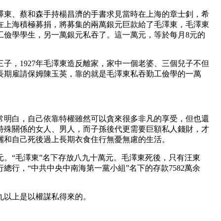
毛澤東、蔡和森手持楊昌濟的手書求見當時在上海的章士釗，希
在上海積極募捐，將募集的兩萬銀元巨款給了毛澤東，毛澤東
工儉學學生，另一萬銀元私吞了。這一萬元，等於每月8元的
三子，1927年毛澤東造反離家，家中一個老婆、三個兒子不但
長期雇請保姆陳玉英，靠的就是毛澤東私吞勤工儉學的一萬
常明白，自己依靠特權雖然可以貪來很多非凡的享受，但也還
特殊關係的女人、男人，而子孫後代更需要巨額私人錢財，才
灑和自己死後過上長期衣食住行無憂無慮的生活。
萬元。“毛澤東”名下存放八九十萬元。毛澤東死後，只有汪東
總行，“中共中央中南海第一黨小組”名下的存款7582萬余
九以上是以權謀私得來的。