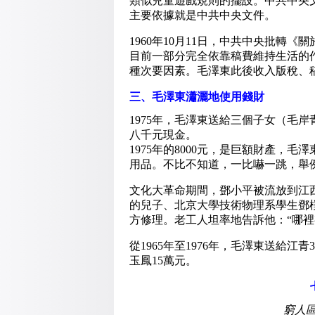
類似兒童遊戲規則的擺設。中共中央
主要依據就是中共中央文件。
1960年10月11日，中共中央批轉
目前一部分完全依靠稿費維持生活的
種次要因素。毛澤東此後收入版稅、
三、毛澤東瀟灑地使用錢財
1975年，毛澤東送給三個子女（毛
八千元現金。
1975年的8000元，是巨額財產，
用品。不比不知道，一比嚇一跳，舉
文化大革命期間，鄧小平被流放到江
的兒子、北京大學技術物理系學生鄧
方修理。老工人坦率地告訴他：“哪裡
從1965年至1976年，毛澤東送給江青
玉鳳15萬元。
窮人