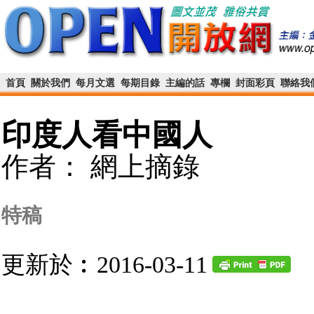
首頁
關於我們
每月文選
每期目錄
主編的話
專欄
封面彩頁
聯絡我
印度人看中國人
作者： 網上摘錄
特稿
更新於︰2016-03-11