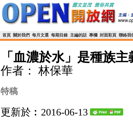
首頁
關於我們
每月文選
每期目錄
主編的話
專欄
封面彩頁
聯絡我
「血濃於水」是種族主
作者： 林保華
特稿
更新於︰2016-06-13