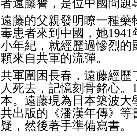
者遠藤譽，是位中國問題
遠藤的父親發明瞭一種藥
毒患者來到中國，她194
小年紀，就經歷過慘烈的
顆來自共軍的流彈。
共軍圍困長春，遠藤經歷
人死去，記憶刻骨銘心。19
本。遠藤現為日本築波大
共出版的《潘漢年傳》等
疑，然後著手準備寫書。