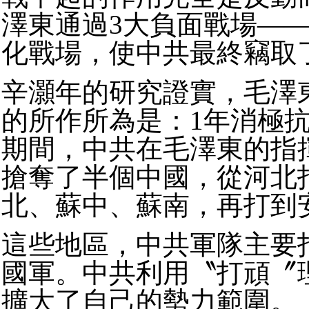
澤東通過3大負面戰場—
化戰場，使中共最終竊取
辛灝年的研究證實，毛澤
的所作所為是：1年消極
期間，中共在毛澤東的指
搶奪了半個中國，從河北
北、蘇中、蘇南，再打到
這些地區，中共軍隊主要
國軍。中共利用〝打頑〞
擴大了自己的勢力範圍。