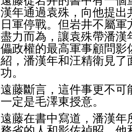
遠藤從岩井的書中有一個
漢年通過袁殊，向他提出
日軍停戰。但岩井不屬軍
盡力而為，讓袁殊帶潘漢
儡政權的最高軍事顧問影
紹，潘漢年和汪精衛見了
功。
遠藤斷言，這件事更不可
一定是毛澤東授意。
遠藤在書中寫道，潘漢年
務省的人和影佐禎昭，他