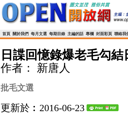
首頁
關於我們
每月文選
每期目錄
主編的話
專欄
封面彩頁
聯絡我
日諜回憶錄爆老毛勾結
作者： 新唐人
批毛文選
更新於︰2016-06-23