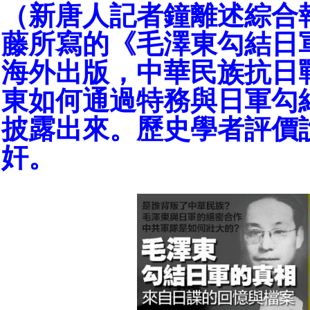
（新唐人記者鐘離述綜合
藤所寫的《毛澤東勾結日
海外出版，中華民族抗日
東如何通過特務與日軍勾
披露出來。歷史學者評價
奸。