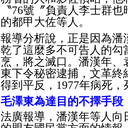
〝76號〞負責人李士群
的都甲大佐等人。
報導分析說，正是因為潘
乾了這麼多不可告人的勾
烹，將之滅口。潘漢年、袁
東下令秘密逮捕，文革終
得到平反，1977年病死
毛澤東為達目的不擇手段
法廣報導，潘漢年等人向