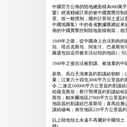
中國官方公佈的陸地總面積為960萬
鑒》經過精確計算的被中國實際控制的陸地
里。按一般慣例，國外計算領土是以實
中國地圖集》中的各省數據匯總起來的陸
佈的中國實際控制陸地面積相當，相
1949年之後，從中國身上合法割肉
坦、塔吉克斯坦、阿富汗、巴基斯坦
圖還包括這些被非法佔領的地區)：
1949年之後合法被割讓、被放棄的中
薪島、長白天池東簽約割讓給朝鮮；(唐
棄；江東六十四屯3000平方公里簽
令-二連北160000平方公里簽約割讓給
哈薩克斯坦；察汗鄂博簽約割讓給哈薩
斯坦；帕米爾地區27000平方公里
地區簽約割讓給巴基斯坦；喜馬拉雅山
讓給緬甸；南坎地區220平方公里簽
以上陸地領土永遠不再屬於中國領土，
積)。