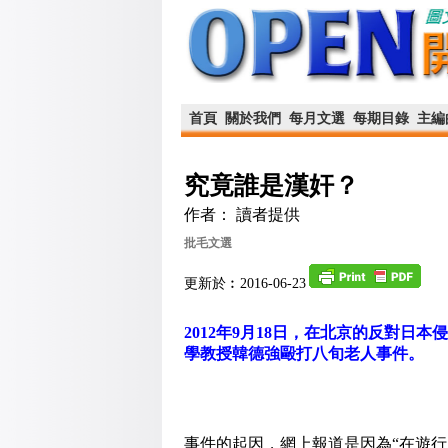
首頁
關於我們
每月文選
每期目錄
主編
究竟誰是漢奸？
作者： 讀者提供
批毛文選
更新於︰2016-06-23
2012年9月18日，在北京的反對
學教授韓德強毆打八旬老人事件。
事件的起因，網上報道是因為“在遊