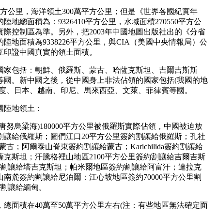
平方公里，海洋領土300萬平方公里；但是《世界各國紀實年
總面積為：9326410平方公里，水域面積270550平方公
際控制區為準。另外，把2003年中國地圖出版社出的《分省
地面積為9338226平方公里，與CIA（美國中央情報局）公
互印證中國真實的領土面積。
的國家包括：朝鮮、俄羅斯、蒙古、哈薩克斯坦、吉爾吉斯斯
等國。新中國之後，從中國身上非法佔領的國家包括(我國的地
印度、日本、越南、印尼、馬來西亞、文萊、菲律賓等國。
國陸地領土：
努烏梁海)180000平方公里被俄羅斯實際佔領，中國被迫放
約割讓給俄羅斯；圖們江口20平方公里簽約割讓給俄羅斯；孔社
蒙古；阿爾泰山脊東簽約割讓給蒙古；Karichilida簽約割讓給
克斯坦；汗騰格裡山地區2100平方公里簽約割讓給吉爾吉斯
簽約割讓給塔吉克斯坦；帕米爾地區簽約割讓給阿富汗；達拉克
南麓簽約割讓給尼泊爾：江心坡地區簽約70000平方公里割
約割讓給緬甸。
總面積在40萬至50萬平方公里左右(注：有些地區無法確定面