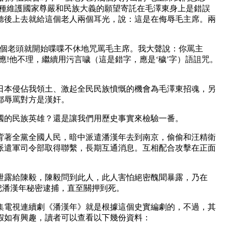
這種維護國家尊嚴和民族大義的願望寄託在毛澤東身上是錯誤
聽後上去就給這個老人兩個耳光，說：這是在侮辱毛主席。兩
這個老頭就開始喋喋不休地咒罵毛主席。我大聲說：你罵主
應!他不理，繼續用污言噦（這是錯字，應是‘穢’字）語詛咒。
日本侵佔我領土、激起全民民族憤慨的機會為毛澤東招魂，另
都辱罵對方是漢奸。
國的民族英雄？還是讓我們用歷史事實來檢驗一番。
背著全黨全國人民，暗中派遣潘漢年去到南京，偷偷和汪精衛
派遣軍司令部取得聯繫，長期互通消息。互相配合攻擊在正面
泄露給陳毅，陳毅問到此人，此人害怕絕密醜聞暴露，乃在
名，把潘漢年秘密逮捕，直至關押到死。
30集電視連續劇《潘漢年》就是根據這個史實編劇的，不過，其
假如有興趣，讀者可以查看以下幾份資料：