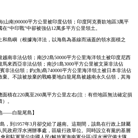
南(山南)90000平方公里被印度佔領；印度阿克賽欽地區3萬平
在“中印戰”中卻被強佔12萬多平方公里領土。
領土和島嶼（根據海洋法，以海島為基線而涵蓋的領水面積之
土被越南非法佔領；南沙2島50000平方公里海洋領土被印度尼西
里被馬來西亞非法佔領；南沙1島3000平方公里被文萊非法佔
律賓非法佔領；釣(魚)島740000平方公里海洋領土被日本非法佔
被放棄。不該被放棄的戰略要地白龍尾島被越南永久佔領，其海
面積在220萬至260萬平方公里左右(注：有些地區無法確定損
積）。
地——白龍尾島】
該島，到1957年3月卻交給了越南。這期間，該島在行政上隸屬
人民政府浮水洲辦事處，區級行政單位。同時設立有黨的基層
員會和駐軍單位中國人民(解放軍海南軍分區)浮水洲守備大隊。