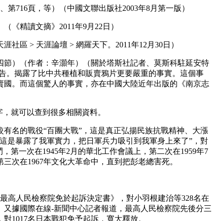
、第716頁，等）（中國文聯出版社2003年8月第一版）
《精讀文摘》2011年9月22日）
區 > 天涯論壇 > 網羅天下。2011年12月30日）
四節）（作者：辛灝年）（關於塔斯社記者、莫斯科駐延安特
報告。揭露了比中共種植和販賣鴉片更要嚴重的事實。這個事
賣國。而這個驚人的事實，亦在中國大陸近年出版的《南京志
字，就可以查到很多相關資料。
較有名的戰役“百團大戰”，這是真正弘揚民族抗戰精神、大漲
“這是暴露了我軍實力，把日軍兵力吸引到我軍身上來了”，對
，第一次在1945年2月的華北工作會議上，第二次在1959年7
第三次在1967年文化大革命中，直到把彭老總害死。
和國最高人民檢察院免於起訴決定書》，對小羽根建治等328名在
。又據國際在線-新聞中心記者報道，最高人民檢察院先後分三
對1017名日本戰犯免予起訴，寬大釋放。