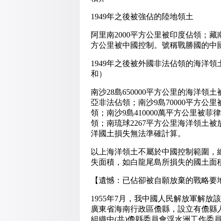
1949年之後被強佔的陸地領土
阿里南2000平方公里被印度佔領；藏
方公里被中國控制。號稱戰勝國的中國
1949年之後被外國非法佔領的海洋
和）
南沙28島650000平方公里的海洋領
亞非法佔領；南沙9島70000平方公
領；南沙9島410000萬平方公里被菲
領；南琉球2267平方公里海洋領土
洋國土損失無法準確計算。
以上海洋領土不屬於中國控制範圍，總
失面積，如白龍尾島所損失的國土面
【遺憾：已佔卻被自願放棄的戰略要
1955年7月，我中國人民解放軍解放
廣東省海南行政區儋縣，設立有儋縣
組織中(共)儋縣委員會浮水洲工作委