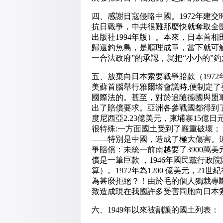
四、感謝日寇侵略中國。1972年建
抗日戰爭，中共很難那麼快就奪取全
出版社1994年版）。本來，日本首
歸還釣魚島，是順理成章，當下就可
一合法政府”的承認，就把“小小的”
五、放棄向日本索要戰爭賠款（1972
美蘇首腦舉行雅爾塔會議時,便制定
國際法的。甚至，對於追隨德國與盟
出了賠償要求。亞洲各參戰國都得到了日
度尼西亞2.23億美元，柬埔寨15億
很特殊:一方面國土受到了嚴重破壞；
——特別是中國，造成了極大傷害。
爭賠償：未統一前南越要了3900萬
償是一筆巨款 ，1946年國民黨行政
算）。1972年為1200 億美元，21
為甚麼拒絕？！由於毛的個人獨裁專
致造成現在我國許多受害同胞向日本
六、1949年以來被割讓的國土列表：（來