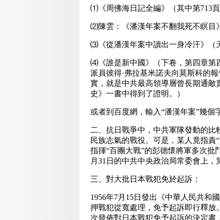
⑴《周佛海日記全編》（其中第713頁
⑵陳雲：《潘漢年案不翻我死不瞑目》（
⑶《從潘漢年案中讀出一身冷汗》（天涯社
⑷《誰是新中國》（下卷，第四章第
派員彼得·弗拉基米諾夫向莫斯科的
實，就是中共最高領導層曾長期通敵
史》一書中得到了證明。）
或者到百度網，輸入“潘漢年案”幾個
二、抗日戰爭中，中共軍隊發動的比
民族志氣的戰役。可是，某人竟指責
指揮“百團大戰”的彭德懷將軍多次批鬥
月31日的中共中央政治局常委會上，
三、對大批日本戰犯免於起訴：
1956年7月15日發出《中華人民共
押戰犯從寬處理，免予起訴即行釋放
次發佈對日本戰犯免予起訴的決定書，