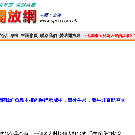
的話
專欄
封面彩頁
聯絡我們
贊助開放網
《毛澤東：鮮為人知的故事》
日本侵犯我釣魚島主權的遊行示威中，節外生枝，發生北京航空大
行的隊伍集合時，一個老人對幾個人打出的‘毛主席我們想念