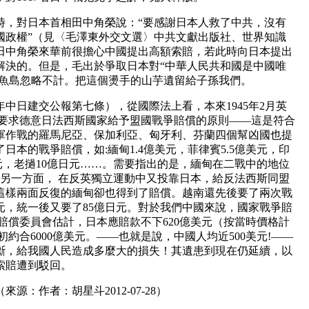
交時，對日本首相田中角榮說：“要感謝日本人救了中共，沒有
國政權”（見〈毛澤東外交文選〉中共文獻出版社、世界知識
相田中角榮來華前很擔心中國提出高額索賠，若此時向日本提出
解決的。但是，毛出於爭取日本對“中華人民共和國是中國唯
釣魚島忽略不計。把這個燙手的山芋遺留給子孫我們。
年中日建交公報第七條），從國際法上看，本來1945年2月英
了要求德意日法西斯國家給予盟國戰爭賠償的原則——這是符合
軍作戰的羅馬尼亞、保加利亞、匈牙利、芬蘭四個幫凶國也提
本的戰爭賠償，如:緬甸1.4億美元，菲律賓5.5億美元，印
日元，老撾10億日元……。需要指出的是，緬甸在二戰中的地位
 另一方面， 在反英獨立運動中又投靠日本，給反法西斯同盟
這樣兩面反復的緬甸卻也得到了賠償。越南還先後要了兩次戰
美元，統一後又要了85億日元。對於我們中國來說，國家戰爭賠
院賠償委員會估計，日本應賠款不下620億美元（按當時價格計
世紀初約合6000億美元。——也就是說，中國人均近500美元!——
斷，給我國人民造成多麼大的損失！其遺患到現在仍延續，以
索賠遭到駁回。
源：作者：胡星斗2012-07-28）