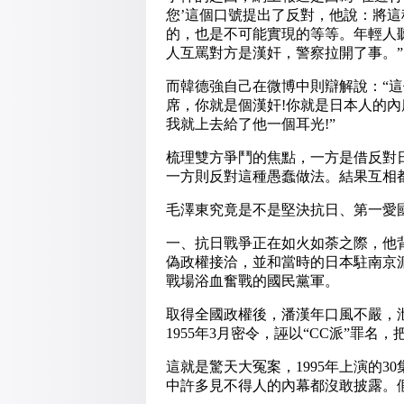
您’這個口號提出了反對，他說：將
的，也是不可能實現的等等。年輕人
人互罵對方是漢奸，警察拉開了事。”
而韓德強自己在微博中則辯解說：“
席，你就是個漢奸!你就是日本人的內
我就上去給了他一個耳光!”
梳理雙方爭鬥的焦點，一方是借反對
一方則反對這種愚蠢做法。結果互相
毛澤東究竟是不是堅決抗日、第一愛
一、抗日戰爭正在如火如荼之際，他
偽政權接洽，並和當時的日本駐南京
戰場浴血奮戰的國民黨軍。
取得全國政權後，潘漢年口風不嚴，
1955年3月密令，誣以“CC派”罪
這就是驚天大冤案，1995年上演的
中許多見不得人的內幕都沒敢披露。