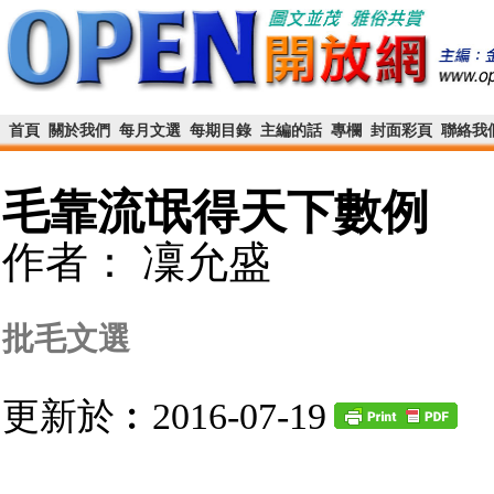
首頁
關於我們
每月文選
每期目錄
主編的話
專欄
封面彩頁
聯絡我
毛靠流氓得天下數例
作者： 凜允盛
批毛文選
更新於︰2016-07-19