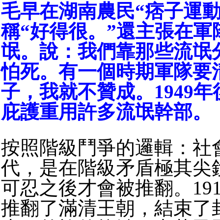
毛早在湖南農民“痞子運動
稱“好得很。”還主張在軍
氓。說：我們靠那些流氓
怕死。有一個時期軍隊要
子，我就不贊成。1949
庇護重用許多流氓幹部。
按照階級鬥爭的邏輯：社
代，是在階級矛盾極其尖
可忍之後才會被推翻。19
推翻了滿清王朝，結束了