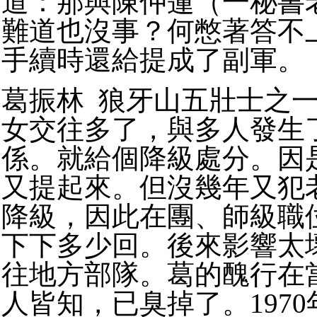
道：那與陳仲蓮（一秘書
難道也沒事？何憋著答不
手續時還給提成了副軍。
葛振林 狼牙山五壯士之
女交往多了，與多人發生
係。就給個降級處分。因
又提起來。但沒幾年又犯
降級，因此在團、師級職
下下多少回。後來影響太
往地方部隊。葛的醜行在
人皆知，已臭掉了。197