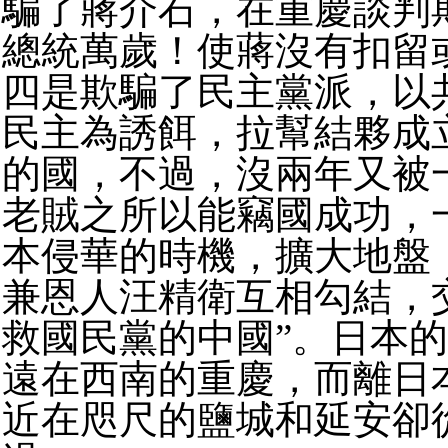
騙了蔣介石，在重慶談判
總統萬歲！使蔣沒有扣留
四是欺騙了民主黨派，以
民主為誘餌，拉幫結夥成
的國，不過，沒兩年又被
老賊之所以能竊國成功，
本侵華的時機，擴大地盤
兼恩人汪精衛互相勾結，
救國民黨的中國”。日本
遠在西南的重慶，而離日
近在咫尺的鹽城和延安卻