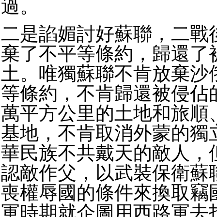
過。
二是諂媚討好蘇聯，二戰
棄了不平等條約，歸還了
土。唯獨蘇聯不肯放棄沙
等條約，不肯歸還被侵佔
萬平方公里的土地和旅順
基地，不肯取消外蒙的獨
華民族不共戴天的敵人，
認敵作父，以武裝保衛蘇
喪權辱國的條件來換取竊
軍時期就企圖用西路軍去