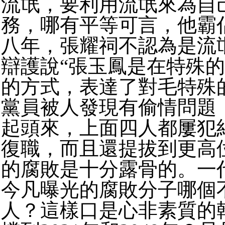
流氓，要利用流氓來為自
務，哪有平等可言，他霸
八年，張耀祠不認為是流
辯護說“張玉鳳是在特殊
的方式，表達了對毛特殊
黨員被人發現有偷情問題
起頭來，上面四人都屢犯
復職，而且還提拔到更高
的腐敗是十分露骨的。一
今凡曝光的腐敗分子哪個
人？這樣口是心非素質的