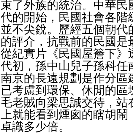
束了外族的統治。中華民
代的開始，民國社會各階
並不尖銳。歷經五個朝代
的評介，抗戰前的民國是
從紀實片《民國屋簷下》
代初，孫中山兒子孫科任
南京的長遠規劃是作分區
已考慮到環保、休閒的區
毛老賊向梁思誠交待，站
上就能看到煙囪的瞎胡鬧
卓識多少倍。