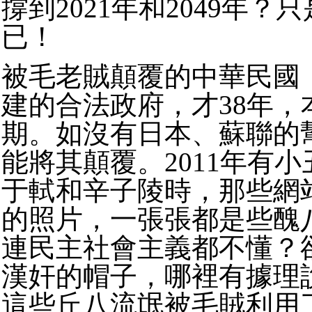
撐到2021年和2049年？
已！
被毛老賊顛覆的中華民國
建的合法政府，才38年，
期。如沒有日本、蘇聯的
能將其顛覆。2011年有
于軾和辛子陵時，那些網
的照片，一張張都是些醜
連民主社會主義都不懂？
漢奸的帽子，哪裡有據理
這些丘八流氓被毛賊利用