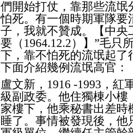
們開始打仗，靠那些流氓
怕死。有一個時期軍隊要
子，我就不贊成。【中央
要（1964.12.2）】”毛
下，靠不怕死的流氓起了
下面介紹幾例流氓高官：
盧文新，1916 -1993
級副政委。他住獨棟小樓
家樓下，他乘秘書出差時
睡了。事情被發現後，他
軍級單位，繼續任主管幹