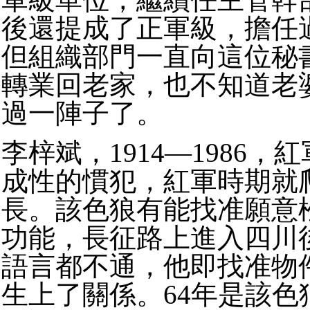
後還提成了正軍級，擔任過
但組織部門一直向這位秘
轉業回老家，也不知道老
過一陣子了。
李梓斌，1914—1986，
成性的慣犯，紅軍時期就
長。該色狼有能找准願意
功能，長征路上進入四川
語言都不通，他即找准物
生上了關係。64年是該色