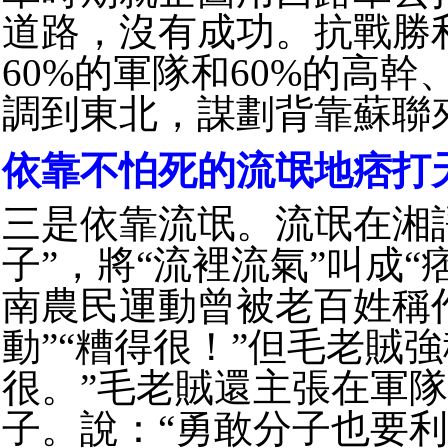
道路，沒有成功。抗戰勝
60%的軍隊和60%的高
調到東北，謀劃背靠蘇聯
依靠不怕死的流氓地痞打
三是依靠流氓。流氓在湘
子”，將“流裡流氣”叫成“
南農民運動曾被老百姓稱
動”“糟得很！”但毛老賊強
很。”毛老賊還主張在軍
子。說：“勇敢分子也要