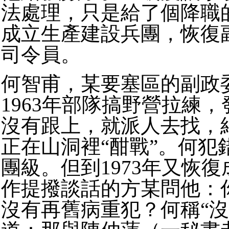
法處理，只是給了個降職的
成立生產建設兵團，恢復
司令員。
何智甫，某要塞區的副政
1963年部隊搞野營拉練
沒有跟上，就派人去找，
正在山洞裡“酣戰”。何犯
團級。但到1973年又恢
作提撥談話的方某問他：
沒有再舊病重犯？何稱“沒