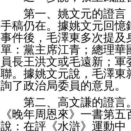
第一、姚文元的證言，
手稿仍在。據姚文元回憶
事件後，毛澤東多次提及
單：黨主席江青；總理華
員長王洪文或毛遠新；軍
聯。據姚文元說，毛澤東
詢了政治局委員的意見。
第二、高文謙的證言。
《晚年周恩來》一書第五
說：在評《水滸》運動中