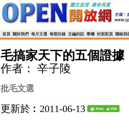
首頁
關於我們
每月文選
每期目錄
主編的話
專欄
封面彩頁
聯絡我
毛搞家天下的五個證據
作者： 辛子陵
批毛文選
更新於︰2011-06-13