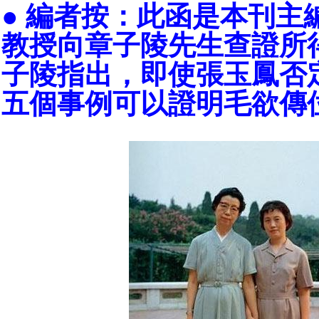
● 編者按：此函是本刊主
教授向章子陵先生查證所
子陵指出，即使張玉鳳否
五個事例可以證明毛欲傳