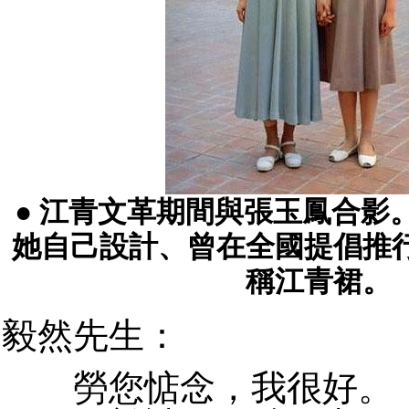
● 江青文革期間與張玉鳳合影
她自己設計、曾在全國提倡推
稱江青裙。
毅然先生：
勞您惦念，我很好。「