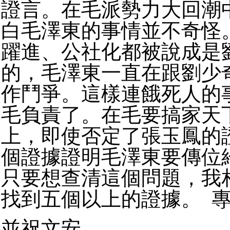
證言。在毛派勢力大回潮
白毛澤東的事情並不奇怪
躍進、公社化都被說成是
的，毛澤東一直在跟劉少
作鬥爭。這樣連餓死人的
毛負責了。在毛要搞家天
上，即使否定了張玉鳳的
個證據證明毛澤東要傳位
只要想查清這個問題，我
找到五個以上的證據。 
並祝文安