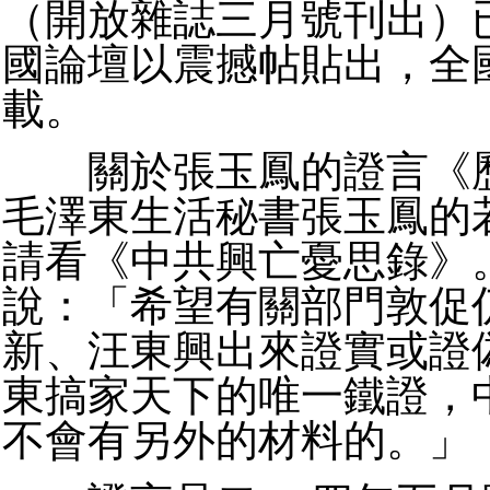
（開放雜誌三月號刊出）
國論壇以震撼帖貼出，全
載。
關於張玉鳳的證言《歷
毛澤東生活秘書張玉鳳的
請看《中共興亡憂思錄》
說：「希望有關部門敦促
新、汪東興出來證實或證
東搞家天下的唯一鐵證，
不會有另外的材料的。」