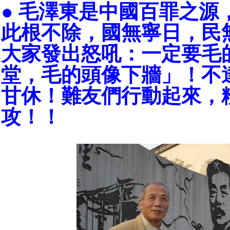
● 毛澤東是中國百罪之源
此根不除，國無寧日，民
大家發出怒吼：一定要毛
堂，毛的頭像下牆」！不
甘休！難友們行動起來，
攻！！