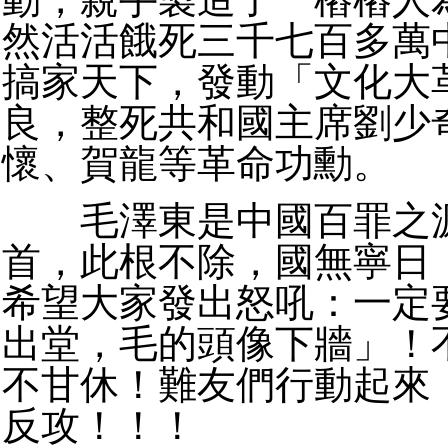
然活活餓死三千七百多萬
搞家天下，發動「文化大
良，整死共和國主席劉少
懷、賀龍等革命功勳。
毛澤東是中國百罪之源
首，此根不除，國無寧日
希望大家發出怒吼：一定
出堂，毛的頭像下牆」！
不甘休！難友們行動起來
反攻！！！