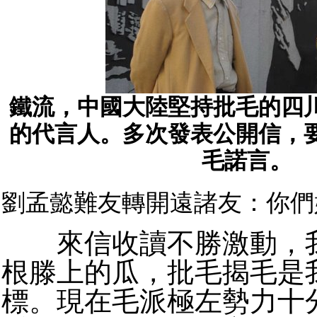
鐵流，中國大陸堅持批毛的四
的代言人。多次發表公開信，
毛諾言。
劉孟懿難友轉開遠諸友：你們
來信收讀不勝激動，我
根滕上的瓜，批毛揭毛是
標。現在毛派極左勢力十