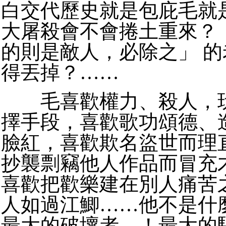
白交代歷史就是包庇毛就
大屠殺會不會捲土重來？
的則是敵人，必除之」 
得丟掉？……
毛喜歡權力、殺人，玩
擇手段，喜歡歌功頌德、
臉紅，喜歡欺名盜世而理
抄襲剽竊他人作品而冒充
喜歡把歡樂建在別人痛苦
人如過江鯽……他不是什
最大的破壞者，！最大的