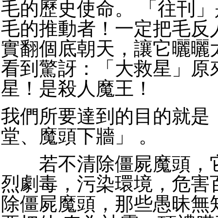
毛的歷史使命。 「往刊
毛的推動者！一定把毛反
實翻個底朝天，讓它曬曬
看到驚訝：「大救星」原
星！是殺人魔王！
我們所要達到的目的就是
堂、魔頭下牆」 。
若不清除僵屍魔頭，它
烈劇毒，污染環境，危害
除僵屍魔頭，那些愚昧無