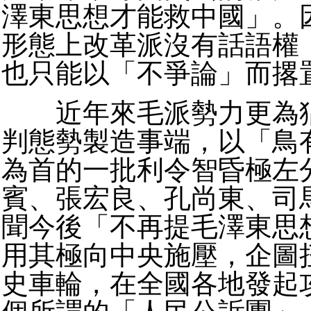
澤東思想才能救中國」。
形態上改革派沒有話語權
也只能以「不爭論」而撂
近年來毛派勢力更為猖
判態勢製造事端，以「鳥
為首的一批利令智昏極左
賓、張宏良、孔尚東、司
聞今後「不再提毛澤東思
用其極向中央施壓，企圖
史車輪，在全國各地發起攻