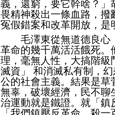
義，還窮，要它幹啥？」
畏精神殺出一條血路，撥
冤假錯案和改革開放，是
毛澤東從無道德良心，
革命的幾千萬活活餓死。
理，毫無人性，大搞階級
滅資」 和消滅私有制，
公的社會主義。結果是草
無辜，破壞經濟，民不聊
治運動就是鐵證。就「鎮
「我們鎮壓反革命，殺一