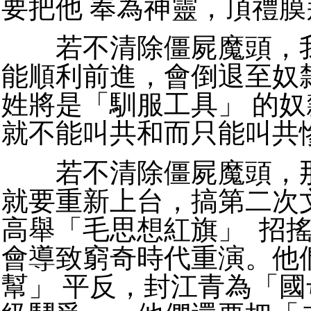
要把他 奉為神靈，頂禮膜
若不清除僵屍魔頭，我
能順利前進，會倒退至奴
姓將是「馴服工具」 的
就不能叫共和而只能叫共
若不清除僵屍魔頭，那
就要重新上台，搞第二次
高舉「毛思想紅旗」 招
會導致窮奇時代重演。他
幫」 平反，封江青為「