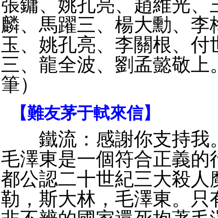
張鏞、姚孔亮、趙維光、
麟、馬躍三、楊大勳、李
玉、姚孔亮、李關根、付
三、龍全波、劉孟懿敬上
筆）
【難友茅于軾來信】
鐵流：感謝你支持我。
毛澤東是一個符合正義的
都公認二十世紀三大殺人
勒，斯大林，毛澤東。只