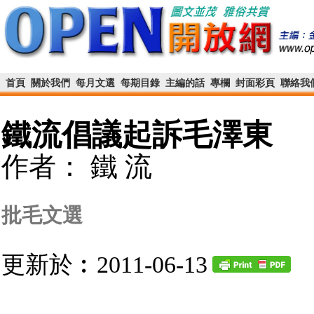
首頁
關於我們
每月文選
每期目錄
主編的話
專欄
封面彩頁
聯絡我
鐵流倡議起訴毛澤東
作者： 鐵 流
批毛文選
更新於︰2011-06-13