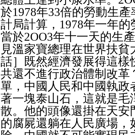
於1978年33倍的勞動生
計局計算，1978年一年
當於2OO3年十一天的生
見溫家寶總理在世界扶貧
話］既然經濟發展得這樣
共還不進行政治體制改革
單，中國人民和中國執政
著一塊泰山石，這就是毛
散。他的頭像還掛在天安
的腐屍還躺在人民廣場，