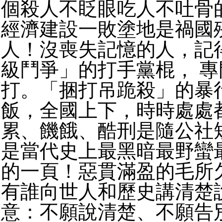
個殺人不眨眼吃人不吐骨
經濟建設一敗塗地是禍國
人！沒喪失記憶的人，記
級鬥爭」的打手黨棍， 
打。「捆打吊跪殺」的暴
飯，全國上下，時時處處
累、饑餓、酷刑是隨公社
是當代史上最黑暗最野蠻
的一頁！惡貫滿盈的毛所
有誰向世人和歷史講清楚
意：不願說清楚、不願告