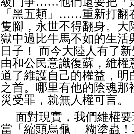
級鬥爭……他們還要把「
「黑五類」……重新打翻
隻腳，永世不得翻身。大
獄中過比牛馬不如的生活
日子！ 而今大陸人有了
由和公民意識復蘇，維權
道了維護自己的權益，明
之首。哪里有他的陰魂那
災受罪，就無人權可言。
面對現實，我們維權要
當「縮頭烏龜」 糊塗蟲