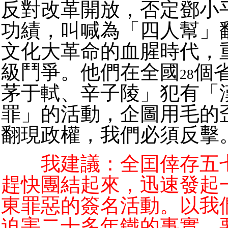
反對改革開放，否定鄧小
功績，叫喊為「四人幫」
文化大革命的血腥時代，
級鬥爭。他們在全國
個
28
茅于軾、辛子陵」犯有「
罪」的活動，企圖用毛的
翻現政權，我們必須反擊
我建議：全囯倖存五七
趕快團結起來，迅速發起
東罪惡的簽名活動。以我
迫害二十多年鐵的事實，