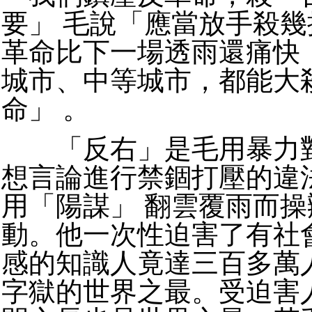
要」 毛說「應當放手殺幾
革命比下一場透雨還痛快
城市、中等城市，都能大
命」 。
「反右」是毛用暴力對
想言論進行禁錮打壓的違
用「陽謀」 翻雲覆雨而
動。他一次性迫害了有社
感的知識人竟達三百多萬
字獄的世界之最。受迫害