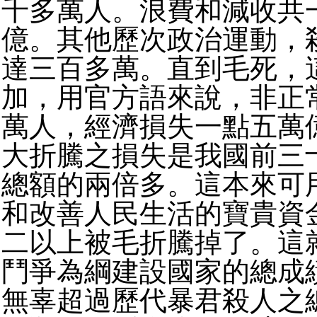
千多萬人。浪費和減收共
億。其他歷次政治運動，
達三百多萬。直到毛死，
加，用官方語來說，非正
萬人，經濟損失一點五萬
大折騰之損失是我國前三
總額的兩倍多。這本來可
和改善人民生活的寶貴資
二以上被毛折騰掉了。這
鬥爭為綱建設國家的總成
無辜超過歷代暴君殺人之