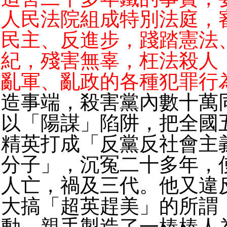
人民法院組成特別法庭，
民主、反進步，踐踏憲法
紀，殘害無辜，枉法殺人
亂軍、亂政的各種犯罪行
造事端，殺害黨內數十萬
以「陽謀」陷阱，把全國
精英打成「反黨反社會主
分子」，沉冤二十多年，
人亡，禍及三代。他又違
大搞「超英趕美」的所謂
動，親手製造了一樁樁人