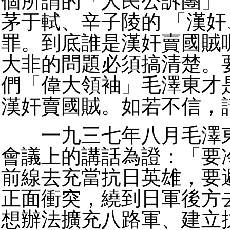
個所謂的「人民公訴團」
茅于軾、辛子陵的 「漢
罪。到底誰是漢奸賣國賊
大非的問題必須搞清楚。
們「偉大領袖」毛澤東才
漢奸賣國賊。如若不信，
一九三七年八月毛澤東
會議上的講話為證：「要
前線去充當抗日英雄，要
正面衝突，繞到日軍後方
想辦法擴充八路軍、建立