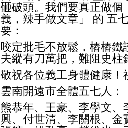
砸破頭。我們要真正做個
義，辣手做文章」 的 五
要：
咬定批毛不放鬆，樁樁鐵
夫縱有刀萬把，難阻史柱
敬祝各位義工身體健康！
雲南開遠市全體五七人：
熊恭年、王豪、李學文、
興、付世清、李關根、金