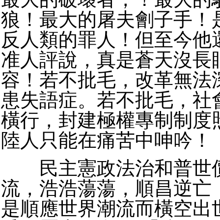
狼！最大的屠夫劊子手！
反人類的罪人！但至今他
准人評說，真是蒼天沒長
容！若不批毛，改革無法
患失語症。若不批毛，社
橫行，封建極權專制制度
陸人只能在痛苦中呻吟！
民主憲政法治和普世價
流，浩浩蕩蕩，順昌逆亡
是順應世界潮流而橫空出