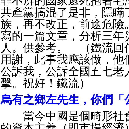
非不辨的國家還死抱著毛
共產黨搞混了是非，隱瞞
族，再不改正，前途危險
寫的一篇文章，分析三年
人。供參考。 （鐵流回
用謝，此事我應該做，他
公訴我，公訴全國五七老
擊。祝好！鐵流）
烏有之鄉左先生，你們「
當今中國是個畸形社會
的資本主義（即市場經濟