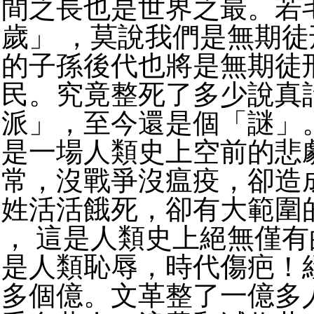
間之長也是世界之最。若
歲」 ，莫說我們是無期
的子孫後代也將是無期徒
民。究竟整死了多少說真
派」，至今還是個「謎」
是一場人類史上空前的悲
常，沒戰爭沒瘟疫，卻造
姓活活餓死，卻有大範圍
， 這是人類史上絕無僅
是人類恥辱，時代傷疤！
多個億。文革整了一億多