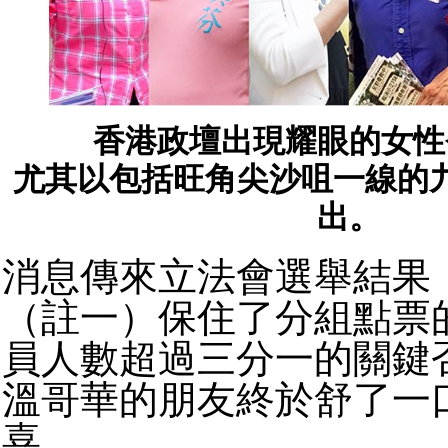
香港政壇出現耀眼的女性
尤其以包括旺角尖沙咀一線的
出。​
消息傳來立法會選舉結果
（註一）保住了分組點票
員人數超過三分一的關鍵
溫哥華的朋友終於舒了一
喜。