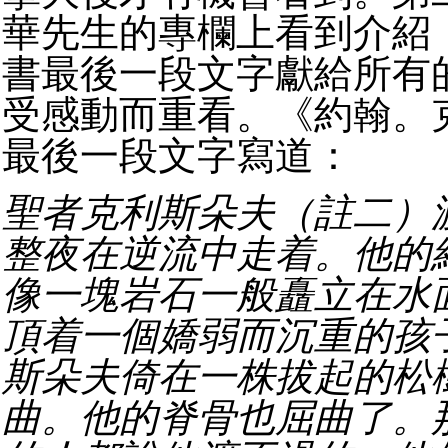
華先生的專欄上看到介紹
書最後一段文字獻給所有
受感動而重看。《約翰。
最後一段文字寫道：
聖者克利斯朵夫（註二）
整夜在逆流中走着。他的
像一塊岩石一般矗立在水
頂着一個嬌弱而沉重的孩
斯朵夫倚在一株拔起的松
曲。他的脊骨也屈曲了。