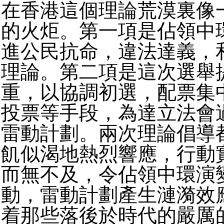
在香港這個理論荒漠裏像
的火炬。第一項是佔領中
進公民抗命，違法達義，
理論。第二項是這次選舉
重，以協調初選，配票集
投票等手段，為達立法會
雷動計劃。兩次理論倡導
飢似渴地熱烈響應，行動
而無不及，令佔領中環演
動，雷動計劃產生漣漪效
着那些落後於時代的嚴厲