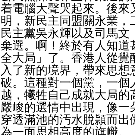
着電腦大聲哭起來。後來
明，新民主同盟關永業，
民主黨吳永輝以及司馬文
棄選。啊！終於有人知道
全大局」了。香港人從覺
入了新的境界，帶來思想
破。這種對一個黨，一個
越，犧牲自己成就大局的
嚴峻的選情中出現，像一
穿透滿池的汚水脫頴而出
為一面思相高度的旗幟。