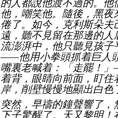
的人都說他渡不過的。他
他，嘲笑他。隨後，黑夜
倦了。如今，克利斯朵夫
遠，聽不見留在那邊的人
流澎湃中，他只聽見孩子
——他用小拳頭抓着巨人
嘴裏老喊着：「走罷！」
着背，眼睛向前面，盯住
岸，削壁慢慢地顯出白色
突然，早禱的鐘聲響了，
下子驚醒了。天又黎明！