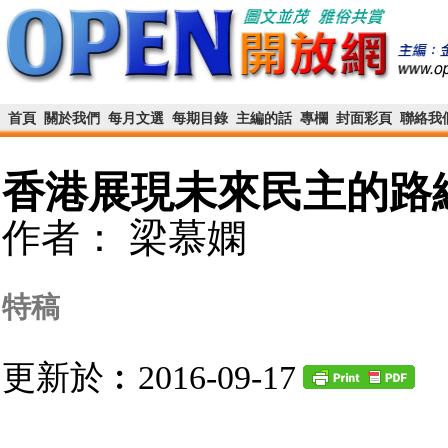
首頁
關於我們
每月文選
每期目錄
主編的話
專欄
封面彩頁
聯絡我
香港展現未來民主的路
作者： 梁慕嫻
特稿
更新於︰2016-09-17