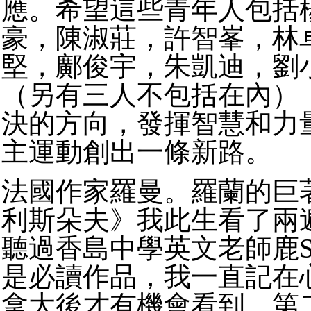
應。希望這些青年人包括
豪，陳淑莊，許智峯，林
堅，鄺俊宇，朱凱迪，劉
（另有三人不包括在內）
決的方向，發揮智慧和力
主運動創出一條新路。
法國作家羅曼。羅蘭的巨
利斯朵夫》我此生看了兩
聽過香島中學英文老師鹿S
是必讀作品，我一直記在
拿大後才有機會看到。第