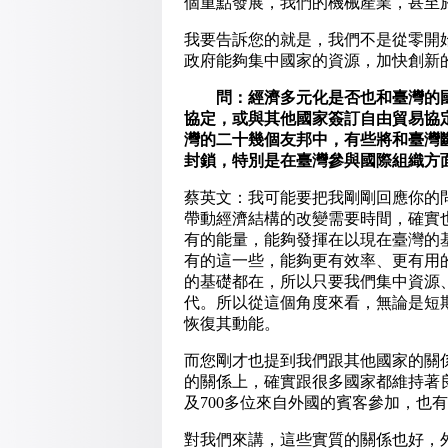
個重點發展，我們的機械產業，甚至
我要告訴您的就是，我們不是從零開
政府能夠集中國家的資源，加快創新
問：經濟多元化是否也和臺灣的國
協定，或與其他國家簽訂自由貿易協
灣的二十幾個友邦中，有些將和臺灣
封鎖，特別是在臺灣參與國際組織方
蔡英文：我可能要把我剛剛回應你的
帶動經濟結構的改變需要時間，確實
有的能量，能夠發揮在以現在臺灣的
有的這一些，能夠更有效率、更有用
的基礎都在，所以只要我們集中資源
代。所以從這個角度來看，無論是短
恢復其動能。
而您剛才也提到我們跟其他國家的關
的關係上，確實跟很多國家都維持著良
及700多位來自外國的賓客參加，也
對我們來講，這些實質的關係也好，