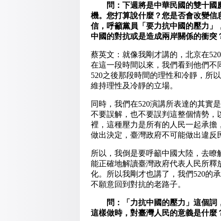
問：下週將是中華民國的雙十國慶
機。您打算說什麼？您是否會改變信
信，呼籲黨員「要力抗中國的壓力」
中國的對抗或是造成兩岸關係的衝突
蔡英文：就像我剛才講的，北京在52
在這一段時間以來，我們看到他們不
520之後那段時間的理性和冷靜，所
維持理性及冷靜的立場。
同時，我們在520演講所表達的其實
不要誤解，也不要誤判這整個情勢，
裡，這種壓力是所有的人民一起承擔
做出決定，臺灣政府不可能做出違反
所以，我倒是要呼籲中國大陸，去瞭
能正確地解讀臺灣政府代表人民所釋
化。所以我剛才也講了，我們520的
不願意回到對抗的老路子。
問：「力抗中國的壓力」這個詞，
這樣做時，對臺灣人民的意義是什麼