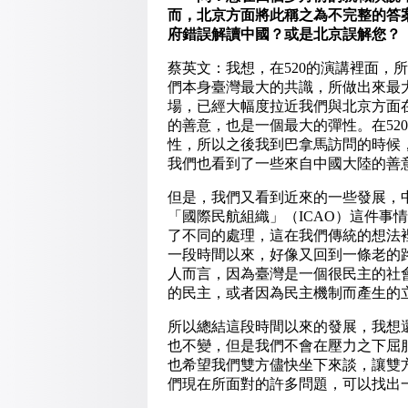
而，北京方面將此稱之為不完整的答
府錯誤解讀中國？或是北京誤解您？
蔡英文：我想，在520的演講裡面，
們本身臺灣最大的共識，所做出來最大
場，已經大幅度拉近我們與北京方面在
的善意，也是一個最大的彈性。在52
性，所以之後我到巴拿馬訪問的時候
我們也看到了一些來自中國大陸的善
但是，我們又看到近來的一些發展，
「國際民航組織」（ICAO）這件事
了不同的處理，這在我們傳統的想法
一段時間以來，好像又回到一條老的
人而言，因為臺灣是一個很民主的社
的民主，或者因為民主機制而產生的
所以總結這段時間以來的發展，我想
也不變，但是我們不會在壓力之下屈
也希望我們雙方儘快坐下來談，讓雙
們現在所面對的許多問題，可以找出