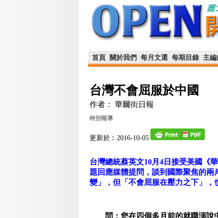
首頁
關於我們
每月文選
每期目錄
主編
台灣不會屈服於中國
作者： 華爾街日報
特別報導
更新於︰2016-10-05
台灣總統蔡英文10月4日接受美國《
題回應媒體提問，談到國際聚焦的兩
變」，但「不會屈服在壓力之下」，
問：您在四個多月前的就職演說中