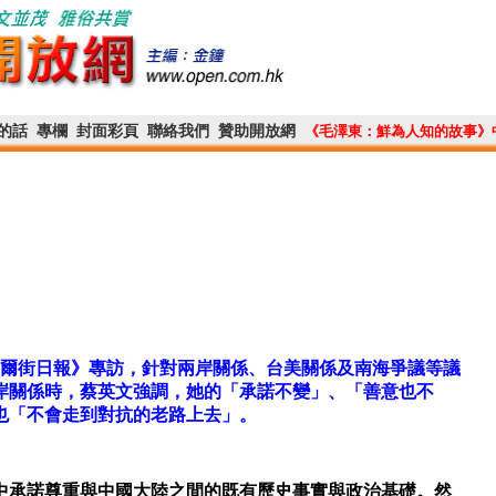
的話
專欄
封面彩頁
聯絡我們
贊助開放網
《毛澤東：鮮為人知的故事》
華爾街日報》專訪，針對兩岸關係、台美關係及南海爭議等議
岸關係時，蔡英文強調，她的「承諾不變」、「善意也不
也「不會走到對抗的老路上去」。
承諾尊重與中國大陸之間的既有歷史事實與政治基礎。然