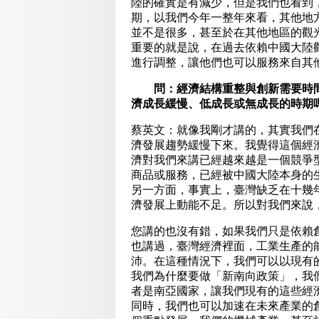
陸的確實是有減少，但是我們也看到
期，以我們今年一整年來看，其他地
並不是很多，甚至於在其他地區的觀
重要的就是說，在過去依賴中國大陸
進行調整，讓他們也可以服務來自其
問：經濟結構重整與創新需要時間
濟成長緩慢、低成長或無成長的時期
蔡英文：就像我剛才講的，其實我們在
濟發展趨勢緩慢下來。我覺得這個經
濟對我們來講已經越來越是一個競爭型
商品或服務，已經被中國大陸本身的
另一方面，事實上，臺灣缺乏在十幾
濟發展上動能不足。所以對我們來說
您講的也沒有錯，如果我們只是依賴創
也講過，臺灣經濟裡面，工業生產的能
沛。在這種情況下，我們可以以現有
我們為什麼要做「新南向政策」，我
者是南亞國家，讓我們現有的這些經
同時，我們也可以加速在未來產業的創