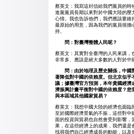
蔡英文：我寫這封信給我們黨員的時
進黨黨員長期以來對於中國大陸的壓
心情。我也告訴他們，我們應該要維
最原始的用意，因為我們的黨員很擔
持。
問：對臺灣整體人民呢？
蔡英文：其實對全臺灣的人民來講，
非常多、應該是絕大多數的人對於中
問：由於地理及歷史關係，中國對
著降低對中國的依賴度。但北京似乎
議；據臺灣官方預測，本年貴國經濟
濟振興計畫平衡對中國的依賴度？您
與本區域其他國家貿易？
蔡英文：我想中國大陸的經濟也面臨
至於國際經濟景氣的不振，這些對中
面的投資與貿易也自然會受到影響，
果，在這些經濟上的成果，我們還是
找尋我們自己經濟成長的動能，以及