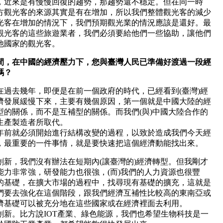
，近來是有慢慢回復的趨勢，那趨勢還不穩定。但在同一時
方觀光客的來源其實是有在增加，所以我們整體觀光客的減少
光客在增加的情況下，我們預期觀光業的情況應該是還好。最
觀光客的這些旅遊業者，我們必須要給他們一些協助，讓他們
他國家的觀光客。
，在中國的經濟壓力下，您與臺灣人民已準備好渡過一段經
嗎？
過去幾年，即便是在前一個政府的時代，已經看到(臺灣)經
濟發展緩慢下來，主要有幾個原因，第一個就是中國大陸的經
的關係，而不是互補型的關係。而我們(與)中國大陸合作的
生產製造者所取代。
年前就必須開始進行結構改變的過程，以致於造成我們今天經
，最重要的一件事情，就是要快速把這個經濟動能找出來。
新，我們沒有辦法在短期內(讓臺灣的)經濟轉型。但我剛才
力非常強，研發能力也很強，(而)我們的人力資源也很豐
的基礎，在擴大市場的過程中，找尋現有基礎的擴充，這就是
們要去強化在這個階段，跟我們經濟互補性比較高的東南亞或
濟基礎可以被充分地在這些國家或在經濟裡面去利用。
新。比方說IOT產業、綠色能源，我們也希望生物科技是一