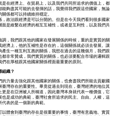
就是在經濟上、在貿易上，以及我們共同所追求的價值上，都
都能夠盡其可能的去發揮的話，我覺得我們跟這些國家，無論
的關係都可以持續維持穩定。
係，政治跟經濟是可以分開的。但是在今天我們看到很多國家
層面是維繫在經濟的相互互補性，或者是互利性，以及我們共
強調，我們跟其他的國家在發展關係的時候，重的是實質的關
或經濟上，他的互補性是存在的，這個關係就必須去發展。讓
夠產生一種互利互惠的關係，我想在過去的這幾個月，我們跟
也都非常贊成，我們實質的關係，也必須要配合市場的邏輯跟
我們在厚植跟其他國家關係裡面最重要的原則。
際組織？
們的力量去強化跟其他國家的關係，也會盡我們所能去貢獻國
解臺灣存在的重要性。畢竟從過去到現在，臺灣經濟的地位其
上更是在亞洲被人所稱道，因此臺灣本身就代表一種價值，它
展也是成功的典範，臺灣社會所追求的民主、自由、人權，這
所代表的是一個新的典範。
可以體會到臺灣的存在是很重要的事情，臺灣有意義地、實質