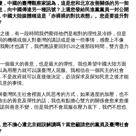
，中國的臺灣觀察家認為，這是您和北京改善關係的另一契
息，向中國傳達另一種訊號？上週您發給民進黨黨員一封公開
，中國大陸媒體稱這是「赤裸裸的對抗表態」。您是要提升對
？
0之後，有一段時間我們覺得他們是相對的理性及冷靜，但是
同的機構或個人對臺灣的講話或是做一些事情，感覺上不像
以我剛才也講了，我們應該要回到520之後那段時間，雙方盡力
是一個最大的善意，也是最大的彈性。我也希望中國大陸方面
以為用壓力就可以讓臺灣人屈服。我相信在一個民主的社會
，不是政府就可以直接做決定，必須探求及探知民意之後才能
民意的事情。
解臺灣民主社會裡面人民思考的方式，如果過度的加壓，也不
放出的善意及彈性的話，我也有點擔心雙方的關係會愈來愈僵
承諾與善意不變，但是我們不會屈服在壓力底下，我們不想也
您不擔心遭北京錯誤解讀嗎？當您籲請您的黨員及臺灣社會
？