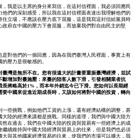
候，我是以主席的身分來寫信，在這封信裡面，我必須回應民
力他們的深刻感受，所以我在這封信裡面表達出我理解他們的
持住立場，不應該在壓力底下屈服，這是我寫這封信給黨員時
心政府在中國的壓力下會屈服，而放棄我們對自由民主的堅
也是對他們的一個回應，因為在我們臺灣人民裡面，事實上有
國的壓力是很敏感的。
臺灣是無所不在。您有很遠大的計畫要重振臺灣經濟，並試
不斷增加對臺施壓：來臺的陸客人數下滑，引發相關業者抗
成長將略高於1%，而本年外銷迄今已下滑。您如何以長期經
需要中國來促進近期成長時，又該如何將對中國的投資，轉向
到一些挑戰，例如他們工資的上漲，還有經濟結構的調整，甚
國大陸的經濟來講都是挑戰。同樣的道理，我們與中國大陸方
當然在過去，我們在中國大陸的投資與貿易有一些經濟上的成
會繼續維持與中國大陸經濟與貿易上的往來，但是我們也必須
擴大與其他國家經濟貿易的往來，使我們的市場可以擴大，我