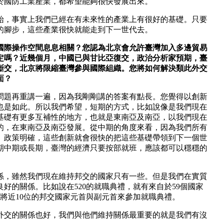
於國防工業產業，都希望能夠很快發展出來。
始，事實上我們已經在有未來性的產業上有很好的基礎。只要
的腳步，這些產業很快就能走到下一世代去。
際操作空間息息相關？您認為北京會允許臺灣加入多邊貿易
定嗎？近幾個月，中國已與甘比亞復交，政治分析家預期，臺
斷交，北京將限縮臺灣參與國際組織。您將如何解決類此外交
面？
問題再重講一遍，因為我剛剛講的答案有點長。您覺得以創新
也是如此。所以我們希望，短期的方式，比如說像是我們現在
基礎有更多互補性的地方，也就是東南亞及南亞，以我們現在
的，在東南亞及南亞發展。從中期的角度來看，因為我們所有
、政策明確，這些創新就會很快的把這些基礎帶領到下一個世
期中期或長期，臺灣的經濟只要按部就班，應該都可以穩穩的
係，雖然我們現在維持邦交的國家只有一些。但是我們在實質
好的關係。比如說在520的就職典禮，就有來自於59個國家
有將近10位的邦交國家元首與副元首來參加就職典禮。
外交的關係也好，我們與他們維持關係最重要的就是我們有沒