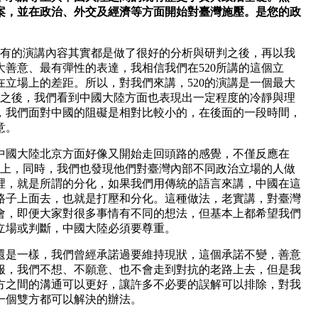
案，並在政治、外交及經濟等方面開始對臺灣施壓。是您的政
所有的演講內容其實都是做了很好的分析與研判之後，再以我
善意、最有彈性的表達，我相信我們在520所講的這個立
立場上的差距。所以，對我們來講，520的演講是一個最大
0之後，我們看到中國大陸方面也表現出一定程度的冷靜與理
，我們面對中國的阻礙是相對比較小的，在後面的一段時間，
意。
中國大陸北京方面好像又開始走回頭路的感覺，不僅反應在
情上，同時，我們也發現他們對臺灣內部不同政治立場的人做
裡，就是所謂的分化，如果我們用傳統的語言來講，中國在這
路子上面去，也就是打壓和分化。這種做法，老實講，對臺灣
會，即便大家對很多事情有不同的想法，但基本上都希望我們
立場或判斷，中國大陸必須要尊重。
還是一樣，我們曾經承諾過要維持現狀，這個承諾不變，善意
服，我們不想、不願意、也不會走到對抗的老路上去，但是我
方之間的溝通可以更好，讓許多不必要的誤解可以排除，對我
一個雙方都可以解決的辦法。