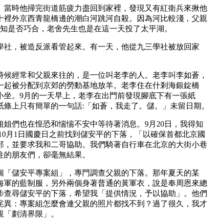
當時他掃完街道筋疲力盡回到家裡，發現又有紅衛兵來揪他
十裡外京西青龍橋邊的潮白河跳河自殺。因為河比較淺，父親
不知是否巧合，老舍先生也是在這一天投了太平湖。
社，被造反派看管起來。有一天，他從九三學社被放回家
候經常和父親來往的，是一位叫老李的人。老李叫李如蒼，
一起被分配到京郊的勞動基地放羊。老李住在什剎海銀錠橋
小坐。9月的一天早上，老李在出門前發現腳底下有一張紙
紙條上只有簡單的一句話:「如蒼，我走了。儲。」未留日期。
們也在惶恐和惴惴不安中等待著消息。9月20日，我得知
10月1日國慶日之前找到儲安平的下落，「以確保首都北京國
部，並要求我和二哥協助。我們騎著自行車在北京的大街小巷
往的朋友們，卻毫無結果。
個「儲安平專案組」，專門調查父親的下落。那年夏天的某
海軍的藍制服，另外兩個身著普通的黃軍衣，說是奉周恩來總
步查尋儲安平的下落，希望我「提供情況，予以協助」。他們
詫異：專案組怎麼會連父親的照片都找不到？過了很久，我才
親「劃清界限」。