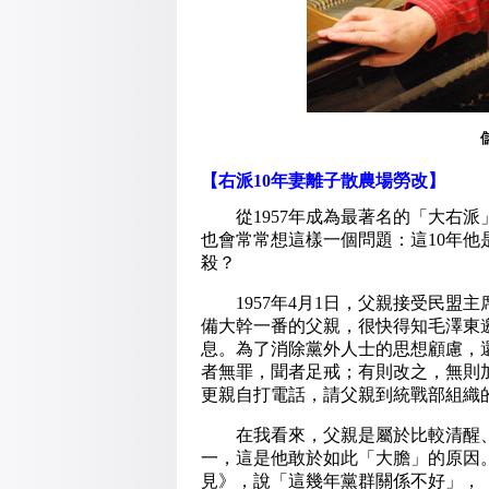
【右派10年妻離子散農場勞改】
從1957年成為最著名的「大右派
也會常常想這樣一個問題：這10年他
殺？
1957年4月1日，父親接受民盟
備大幹一番的父親，很快得知毛澤東
息。為了消除黨外人士的思想顧慮，
者無罪，聞者足戒；有則改之，無則
更親自打電話，請父親到統戰部組織
在我看來，父親是屬於比較清醒、
一，這是他敢於如此「大膽」的原因。
見》，說「這幾年黨群關係不好」，「