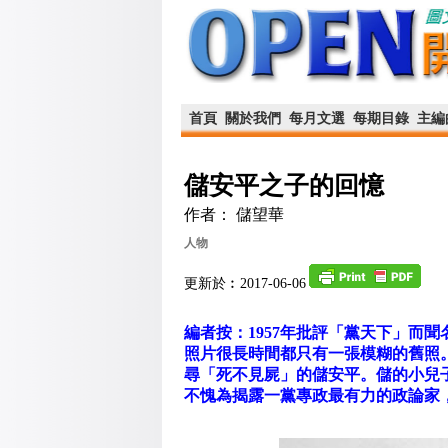
首頁
關於我們
每月文選
每期目錄
主編
儲安平之子的回憶
作者： 儲望華
人物
更新於︰2017-06-06
編者按：1957年批評「黨天下」而
照片很長時間都只有一張模糊的舊照
尋「死不見屍」的儲安平。儲的小兒
不愧為揭露一黨專政最有力的政論家，