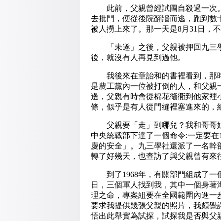
此前，父親曾經試圖自殺過一次。
去批鬥，便從後院翻牆而逃，跑到數
被人撈上來了。那一天是8月31日，
「未遂」之後，父親被押回九三學
後，就沒有人再見到過他。
我後來在章詒和的書裡看到，那時
是農工黨內一位被打倒的人，和父親
邊，父親有時會從棉花衚衕到他家裡
條，似乎是有人從門縫裡塞進來的，
父親要「走」到哪兒？我和哥哥姐姐
中央統戰部下達了一個命令:一定要在
慶的安全」。九三學社還派了一名幹
轉了好幾天，也查訪了與父親曾有來
到了1968年，有關部門組成了一
日，三個軍人找到我，其中一個身著
理之命，專案組要在全國範圍內進一
要求我提供幾張父親的照片，我頗覺
悟出此舉實為試探，試探我是否與父