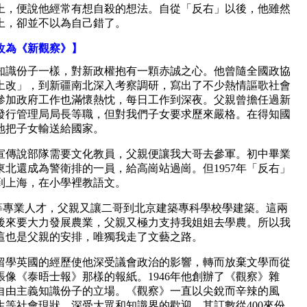
上，便說他經常有想自殺的想法。自從「反右」以後，他雖然
上，卻並不以為自己錯了。
改為《新觀察》】
識份子一樣，對新政權抱有一顆赤誠之心。他曾隨全國政協
土改」，到新疆南北深入考察調研，寫出了不少熱情謳歌社會
參加政府工作也滿懷熱忱，每日工作到深夜。父親曾擔任過新
發行管理局局長等職，但對我們子女要求歷來嚴格。在得知國
地把子女輸送給國家。
宣傳說部隊需要文化教員，父親便讓我大哥去參軍。初中畢業
北還成為警衛排的一員，給高崗站過崗。但1957年「反右」
到上海，在小學裡教語文。
中等專業人才，父親又讓二哥到北京建築專科學校學建築。這兩
後來要大力發展農業，父親又極力支持我姐姐去學農。所以我
這也是父親的安排，唯獨我走了文藝之路。
學英國的經歷使他深受議會政治的影響，轉而放棄文學而從
像《泰晤士報》那樣的報紙。1946年他創辦了《觀察》雜
自由主義知識份子的立場。《觀察》一直以尖銳而辛辣的風
等社會現狀，深受大眾和知識界的歡迎，其訂數從400來份