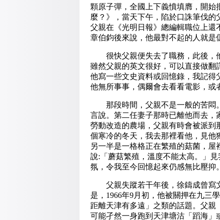
顆原子彈，全國上下義憤填膺，開始
麼？》，當天下午，陷於口誅筆伐的
父親在《光明日報》總編輯職位上還
章伯鈞後來說，他最對不起的人就是儲
很快父親便失去了職務，此後，他
雖然父親的英文很好，可以直接做翻
他寫一些文史資料或回憶錄，我記得
他無所事事，偶爾會去看看電影，或
那段時間，父親不是一般的苦悶。
言說。第二任妻子那時已離他而去，
勞動改造的農場，父親有時會被派到
個寒冷的冬天，我去那裡看他，見他
另一半是一格格正在繁殖的菇菌，屋
說:「蘑菇繁殖，溫度不能太高。」
氛，令我至今回憶起來仍感無比壓抑
父親失蹤若干年後，徐鑄成曾寫文
是，1966年9月初，他被關押在九
距離天津有多遠」之類的話題。父親
可能孑然一身跑到天津塘沽「蹈海」