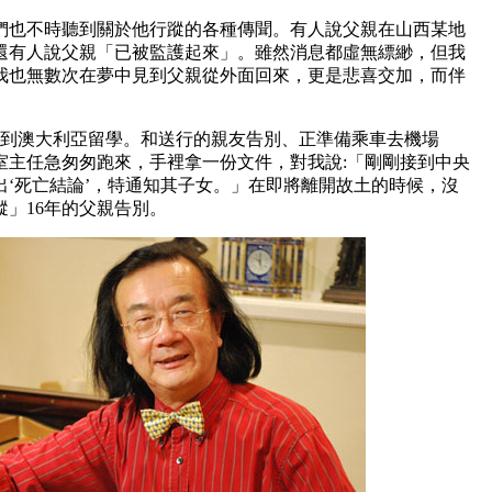
也不時聽到關於他行蹤的各種傳聞。有人說父親在山西某地
還有人說父親「已被監護起來」。雖然消息都虛無縹緲，但我
我也無數次在夢中見到父親從外面回來，更是悲喜交加，而伴
京到澳大利亞留學。和送行的親友告別、正準備乘車去機場
室主任急匆匆跑來，手裡拿一份文件，對我說:「剛剛接到中央
‘死亡結論’，特通知其子女。」在即將離開故土的時候，沒
」16年的父親告別。