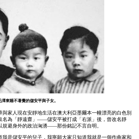
毛澤東睡不著覺的儲安平與子女。
望華與家人現在安靜地生活在澳大利亞墨爾本一幢漂亮的白色別
取名為「靜遠齋」——儲安平被打成「右派」後，曾改名靜
以規避身外的政治洶湧——那份銘記不言自明。
我是儲安平的兒子，我寧願大家只知道我就是一個作曲家和