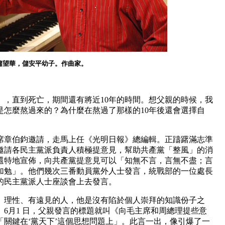
儲望華，儲安平幼子。作曲家。
」，直到死亡，期間還有將近10年的時間。想父親的時候，我
是怎麼熬過來的？為什麼在熬過了那樣的10年後還會選擇自
主席章伯鈞邀請，走馬上任《光明日報》總編輯。正躊躇滿志準
邀請各民主黨派負責人積極提意見，幫助共產黨「整風」的消
還特地宣佈，向共產黨提意見可以「知無不言，言無不盡；言
加勉」。他們幾次三番動員黨外人士發言，統戰部的一位處長
的民主黨派人士座談會上去發言。
理性、有遠見的人，他是沒有陷於個人崇拜的知識份子之
6月1 日，父親發言的標題就叫《向毛主席和周總理提些意
關鍵在‘黨天下’這個思想問題上」。此言一出，像引爆了一