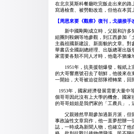
在北京莫斯科餐廳吃完飯走出來的路
寫過檢查、被勞動改造，但他在本質
【周恩來要《觀察》復刊，戈揚接手
新中國剛剛成立時，父親和許多知
組團到鞍鋼等地參觀，到江西參加「
主義祖國新建設、新面貌的文章。對
華書店全國副總經理、出版總署出版
家需要各類不同人才時，他毫不猶豫
1951年，抗美援朝爆發，報紙上
的大哥響應號召去了朝鮮，他後來在東
一開始，大哥被迫從部隊裡轉業，回
1953年，國家經濟發展需要大量
個哥哥因此沒有上大學的機會。國家
的哥哥姐姐是我們家的「工農兵」，
父親雖然早期參加過新月派，但留
事政論性文章寫作，他一直夢想辦一張
誌，一時成為新聞人物，也確立了他
格，批判抗戰以後物價飛漲、民不聊生