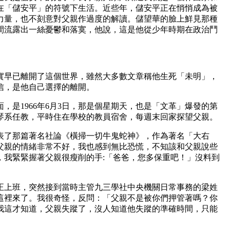
在「儲安平」的符號下生活。近些年，儲安平正在悄悄成為被
力量，也不刻意對父親作過度的解讀。儲望華的臉上鮮見那種
間流露出一絲憂鬱和落寞，他說，這是他從少年時期在政治鬥
早已離開了這個世界，雖然大多數文章稱他生死「未明」，
信，是他自己選擇的離開。
是1966年6月3日，那是個星期天，也是「文革」爆發的第
琴系任教，平時住在學校的教員宿舍，每週末回家探望父親。
了那篇著名社論《橫掃一切牛鬼蛇神》，作為著名「大右
父親的情緒非常不好，我也感到無比恐慌，不知該和父親說些
，我緊緊握著父親很瘦削的手:「爸爸，您多保重吧！」沒料到
上班，突然接到當時主管九三學社中央機關日常事務的梁姓
這裡來了。我很奇怪，反問：「父親不是被你們押管著嗎？你
我這才知道，父親失蹤了，沒人知道他失蹤的準確時間，只能