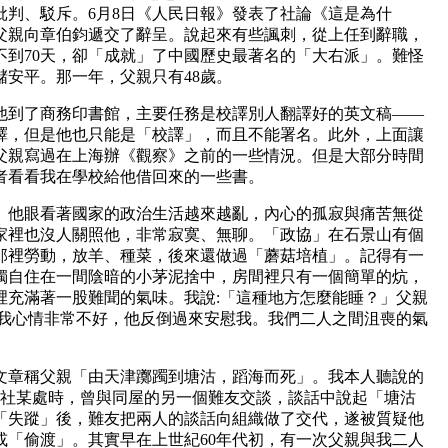
批判、駁斥。6月8日《人民日報》發表了社論《這是為什
父親向章伯鈞遞交了辭呈。說起來有些諷刺，從上任到辭職，
不到70天，卻「成就」了中國歷史最著名的「大右派」。難怪
安平。那一年，父親只有48歲。
到了商務印書館，主要任務是校譯別人翻譯好的英文稿——
譯，但是他也只能是「校譯」，而且不能署名。此外，上面讓
父親寫過在上海辦《觀察》之前的一些情況。但是大部分時間
者看看我在學校給他借回來的一些書。
他眼看著國家的政治生活越來越亂，內心的孤寂與痛苦無從
家裡也沒人關照他，非常寂寞、無聊。「政協」在石景山有個
那裡勞動，放羊、種菜，後來還做過「蘑菇培植」。記得有一
獨自住在一間陰暗的小茅泥捨中，房間裡只有一個簡單的炕，
裡充滿著一股難聞的氣味。我說:「這種地方怎麼能睡？」父親
見我心情非常不好，他反倒過來安慰我。我們二人之間沮喪的氣
。
章稱父親「由天津躑躅到塘沽，蹈海而死」。我本人聽說的
三學社某處時，曾與同屋的另一個難友交談，談話中說起「塘沽
「失蹤」後，難友把兩人的談話向組織做了交代，遂被質疑他
或「偷渡」。其實早在上世紀60年代初，有一次父親與我二人