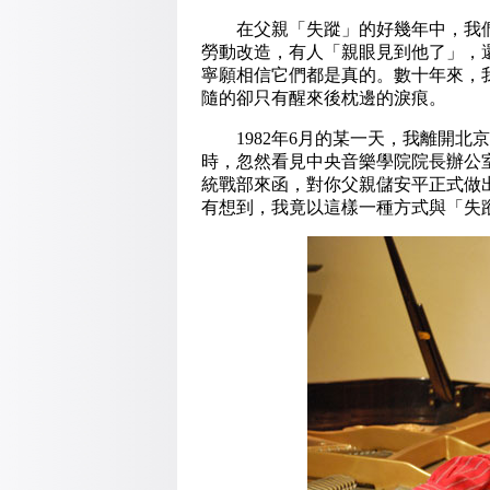
在父親「失蹤」的好幾年中，我們
勞動改造，有人「親眼見到他了」，
寧願相信它們都是真的。數十年來，
隨的卻只有醒來後枕邊的淚痕。
1982年6月的某一天，我離開北
時，忽然看見中央音樂學院院長辦公
統戰部來函，對你父親儲安平正式做出
有想到，我竟以這樣一種方式與「失蹤