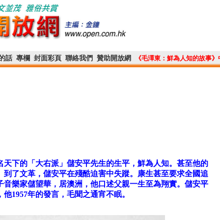
的話
專欄
封面彩頁
聯絡我們
贊助開放網
《毛澤東：鮮為人知的故事》
聞名天下的「大右派」儲安平先生的生平，鮮為人知。甚至他的
。到了文革，儲安平在殘酷迫害中失蹤。康生甚至要求全國追
子音樂家儲望華，居澳洲，他口述父親一生至為翔實。儲安平
他1957年的發言，毛聞之通宵不眠。