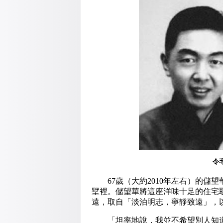
令
67歲（大約2010年左右）的儲
墅裡。儲望華將這座洋味十足的住宅
遠，取自「淡泊明志，寧靜致遠」，
「坦率地說，我並不希望別人知道