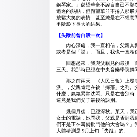
鋼琴家。」儲望華毫不諱言自己不願
追逐的熱點，但儲望華並不捲入那股
放鬆大笑的表情，甚至總是在不經意
爭陰影下長大的結果。
【失蹤前曾自殺一次】
內心深處，我一直相信，父親其實
或者是個「謎」。而且，我也一直相
回想起來，我與父親見的最後一面，
三天。我那時已經在中央音樂學院鋼
那之前兩天，《人民日報》上發表
派」，父親肯定在被「掃蕩」之列。
什麼，氣氛異常沈悶。只是在告別時
這竟是我們父子最後的訣別。
幾個月後，已經深秋。某天，我正
女士的電話，她問我，父親是否到我
們不是正在籌備批鬥他的大會嗎？」
大體猜測是 9月上旬「失蹤」的。