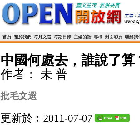
首頁
關於我們
每月文選
每期目錄
主編的話
專欄
封面彩頁
聯絡我
中國何處去，誰說了算
作者： 未 普
批毛文選
更新於︰2011-07-07