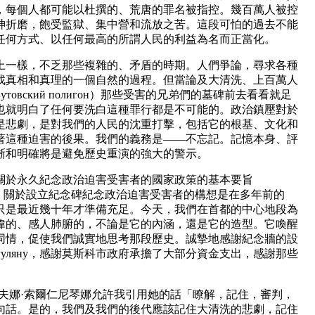
，每個人都可能以杜撰的、荒唐的罪名被指控。幾百萬人被控
神折磨，飽受監獄、集中營和流放之苦。這段可怕的過去不能
任何方式、以任何最高的所謂人民的利益為名而正當化。
上一樣，不乏那些複
雜
的、矛盾的時期。人們爭論，尋求各種
找真相和真理的一個自然的過程。但當論及大清洗、上百萬人
овский полигон）那些受害的兄弟們的墓碑前去看看就足
也就明白了任何要洗白這種罪行都是不可能的。政治鎮壓對於
是悲劇，是對我們的人民的沈重打擊，包括它的根基、文化和
著這種迫害的後果。我們的義務是——不忘記。記憶本身、評
晰和明確將是避免歷史重演的強大的警示。
關於永久紀念政治迫害受害者的國家政策的基本要旨
金會。關於設立紀念碑紀念政治迫害受害者的構想是在多年前的
只是最近幾十年才準備充足。今天，我們在首都的中心地段為
偉的、感人肺腑的，不論是它的內涵，還是它的造型。它喚醒
同情，促使我們誠實地思考那段歷史。誠摯地感謝紀念牆的設
у Франгуляну，感謝莫斯科市政府承擔了大部分資金支出，感謝那些
夫娜·索爾仁尼琴娜允許我引用她的話「瞭解，記住，審判，
句話。是的，我們及我們的後代應該記住大清洗的悲劇，記住