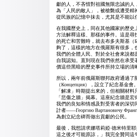
獻的人，不吝惜對祖國無限忠誠的人
為「人民的
敵
人」，被槍斃或遭受精
從民族的記憶中抹去，尤其是不能以
在我國歷史上，同在其他國家的歷史
方法解釋這樣、那樣的事件。這是尋
的死亡和苦難時，就去布多夫斯基（Бут
夠了，這樣的地方在俄羅斯有很多，
我們的全體人民、對於全社會來說都
自我認知。直到現在我們依然在承受
價這些黑暗的歷史事件所持立場的清
所以，兩年前俄羅斯聯邦政府通過了
（Концепция），設立了紀念基
「解凍」時期提出來的，但相關材料
「悲傷之牆」揭幕。這座紀念牆是宏
我們的良知和情感及對受害者的深切
計者——Георгию Вартанович
為創立紀念碑而做出貢獻的公民。
最後，我想請求娜塔莉婭·德米特里耶
這之後才可能原諒，」我完全贊同這