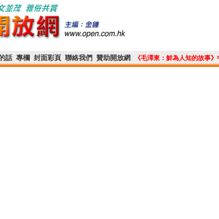
的話
專欄
封面彩頁
聯絡我們
贊助開放網
《毛澤東：鮮為人知的故事》