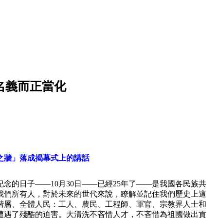
名義而正當化
之牆」落成揭幕式上的講話
念的日子——10月30日——已經25年了——是我國各民族共
我們所有人，對於未來的世代來說，瞭解並記住我們歷史上這
階層、全體人民：工人、農民、工程師、軍官、宗教界人士和
遭遇了殘酷的迫害。大清洗不吝惜人才，不吝惜為祖國做出貢