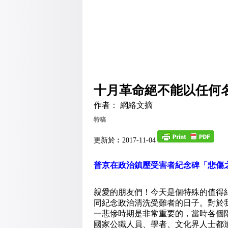
十月革命絕不能以任何
作者： 網絡文摘
特稿
更新於︰2017-11-04
普京在政治鎮壓受害者紀念碑「悲傷
親愛的朋友們！今天是個特殊的值得紀
同紀念政治清洗受難者的日子。對於
一悲慘時期是非常重要的，當時各個
國家公職人員、學者、文化界人士都