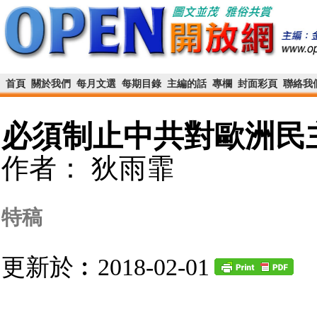
首頁
關於我們
每月文選
每期目錄
主編的話
專欄
封面彩頁
聯絡我
必須制止​中共對歐洲民
作者： 狄雨霏
特稿
更新於︰2018-02-01