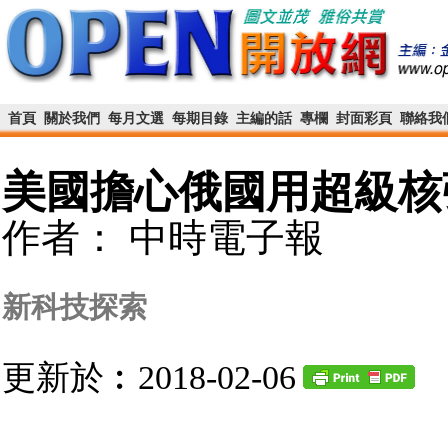
首頁
關於我們
每月文選
每期目錄
主編的話
專欄
封面彩頁
聯絡我
美國擔心俄國用超級核
作者： 中時電子報
新科技探索
更新於︰2018-02-06