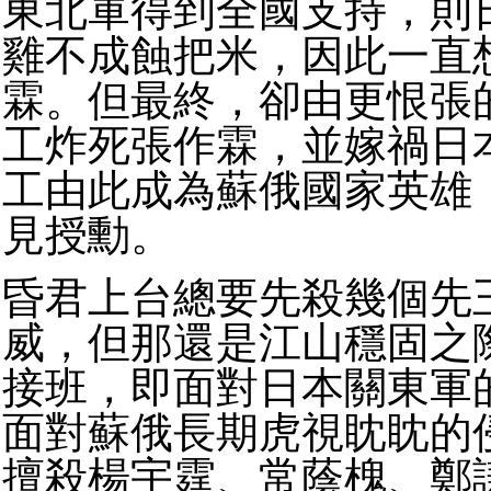
東北軍得到全國支持，則
雞不成蝕把米，因此一直
霖。
但最終，卻由更恨張
工炸死張作霖，並嫁禍日
工由此成為蘇俄國家英雄
見授勳。
昏君上台總要先殺幾個先
威，但那還是江山穩固之
接班，即面對日本關東軍
面對蘇俄長期虎視眈眈的
擅殺楊宇霆、常蔭槐、鄭