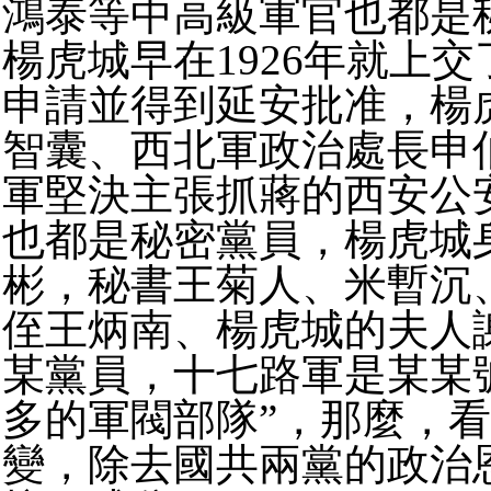
鴻泰等中高級軍官也都是
楊虎城早在1926年就上
申請並得到延安批准，楊
智囊、西北軍政治處長申
軍堅決主張抓蔣的西安公
也都是秘密黨員，楊虎城
彬，秘書王菊人、米暫沉
侄王炳南、楊虎城的夫人
某黨員，十七路軍是某某
多的軍閥部隊”，那麼，
變，除去國共兩黨的政治