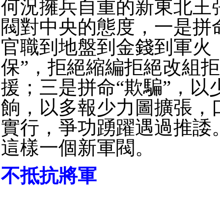
何況擁兵自重的新東北王
閥對中央的態度，一是拼命
官職到地盤到金錢到軍火
保”，拒絕縮編拒絕改組
援；三是拼命“欺騙”，以
餉，以多報少力圖擴張，
實行，爭功踴躍遇過推諉
這樣一個新軍閥。
不抵抗將軍