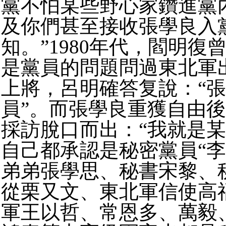
黨不怕某些野心家鑽進黨
及你們甚至接收張學良入
知。”1980年代，閻明復
是黨員的問題問過東北軍
上將，呂明確答复說：“
員”。
而張學良重獲自由後
採訪脫口而出：“我就是某
自己都承認是秘密黨員“李
弟弟張學思、秘書宋黎、
從栗又文、東北軍信使高
軍王以哲、常恩多、萬毅