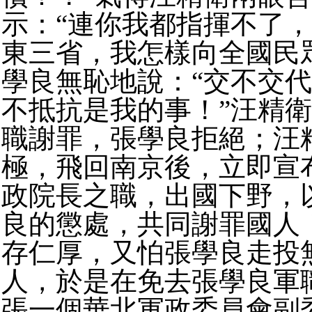
示：“連你我都指揮不了
東三省，我怎樣向全國民
學良無恥地說：“交不交
不抵抗是我的事！”汪精
職謝罪，張學良拒絕；汪
極，飛回南京後，立即宣
政院長之職，出國下野，
良的懲處，共同謝罪國人
存仁厚，又怕張學良走投
人，於是在免去張學良軍
張一個華北軍政委員會副