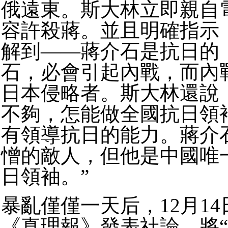
俄遠東。
斯大林立即親自
容許殺蔣。
並且明確指示
解到——蔣介石是抗日的
石，必會引起內戰，而內
日本侵略者。
斯大林還說
不夠，怎能做全國抗日領
有領導抗日的能力。蔣介
憎的敵人，但他是中國唯
日領袖。”
暴亂僅僅一天后，12月1
《真理報》發表社論，將“