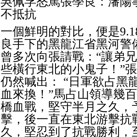
吳佩孚怒罵張學良：瀋陽
不抵抗
一個鮮明的對比，便是9.
良手下的黑龍江省黑河警
曾多次向張請戰：“讓弟
些橫行東北的小鬼子！”
仍然喊出： “日軍欲占黑
血來換！”馬占山領導幾
橋血戰，堅守半月之久，
擊，後一直在東北游擊抗戰
久，堅忍到了抗戰勝利，