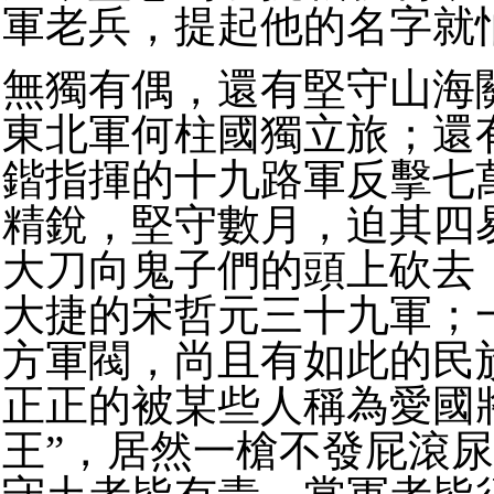
軍老兵，提起他的名字就
無獨有偶，還有堅守山海
東北軍何柱國獨立旅；還
鍇指揮的十九路軍反擊七
精銳，堅守數月，迫其四
大刀向鬼子們的頭上砍去
大捷的宋哲元三十九軍；
方軍閥，尚且有如此的民
正正的被某些人稱為愛國
王”，居然一槍不發屁滾