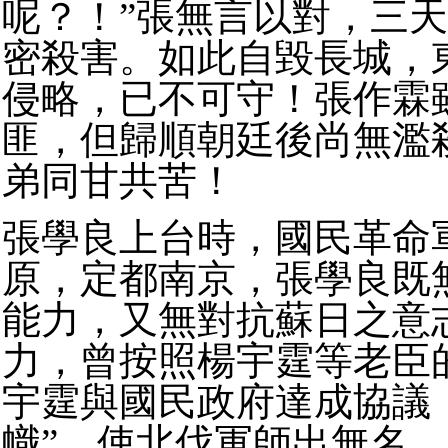
呢？！”張無言以對，三
密殺害。
如此自毀長城，
侵略，已不可守！
張作霖
匪，但歸順朝廷後尚無濫
弟同甘共苦！
張學良上台時，國民革命
原，定都南京，張學良既
能力，又無對抗蘇日之意
力，曾按照楊宇霆等老臣
宇霆與國民政府達成協議
幟”，使北伐軍師出無名