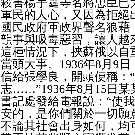
殺害楊宇霆等名將忠臣已
軍民的人心，又因為拒絕
國民政府軍政界聲名狼藉
韻事與吸毒惡習，讓人越
這種情況下，挾蘇俄以自
當頭大事。
1936年8月
信給張學良，開頭便稱：
志……”1936年8月15日
書記處發給電報說：“使
安的，是你們關於一切願
不論其社會出身如何，均