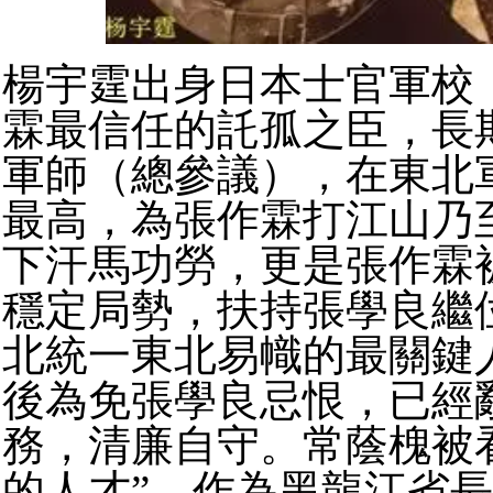
楊宇霆出身日本士官軍校
霖最信任的託孤之臣，長
軍師（總參議），在東北
最高，為張作霖打江山乃
下汗馬功勞，更是張作霖
穩定局勢，扶持張學良繼
北統一東北易幟的最關鍵
後為免張學良忌恨，已經
務，清廉自守。
常蔭槐被
的人才”，作為黑龍江省