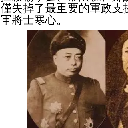
僅失掉了最重要的軍政支
軍將士寒心。