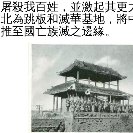
屠殺我百姓，並激起其更
北為跳板和滅華基地，將
推至國亡族滅之邊緣。