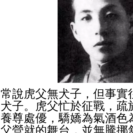
常說虎父無犬子，但事實
犬子。
虎父忙於征戰，疏
養尊處優，驕嬌為氣酒色
父營就的舞台，並無騰挪