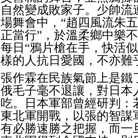
自然變成敗家子。
少帥流
場舞會中，“趙四風流朱
正當行”，於溫柔鄉中樂
每日“鴉片槍在手，快活似
樣的人抗日愛國，不亦難
張作霖在民族氣節上是鐵
俄毛子毫不退讓，對日本
吃。
日本軍部曾經研判：
東北軍開戰，以張的智謀
有必勝速勝之把握，而一