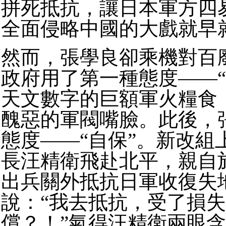
拼死抵抗，讓日本軍方四
全面侵略中國的大戲就早
然而，張學良卻乘機對百
政府用了第一種態度——“
天文數字的巨額軍火糧食
醜惡的軍閥嘴臉。
此後，
態度——“自保”。
新改組
長汪精衛飛赴北平，親自
出兵關外抵抗日軍收復失
說：“我去抵抗，受了損
償？！”氣得汪精衛兩眼