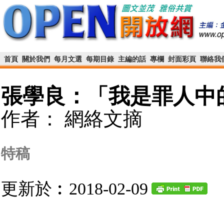
首頁
關於我們
每月文選
每期目錄
主編的話
專欄
封面彩頁
聯絡我
張學良：「我是罪人中
作者： 網絡文摘
特稿
更新於︰2018-02-09