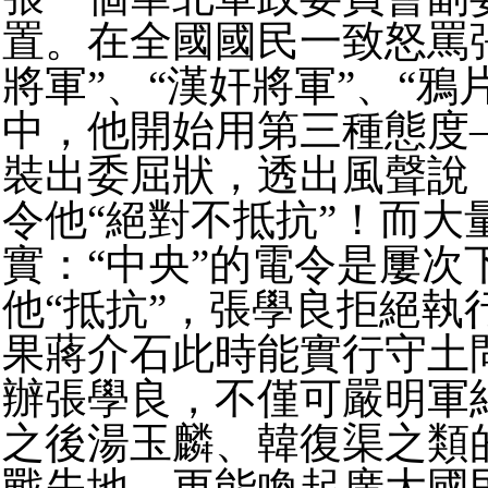
置。
在全國國民一致怒罵
將軍”、“漢奸將軍”、“鴉
中，他開始用第三種態度—
裝出委屈狀，透出風聲說：
令他“絕對不抵抗”！
而大
實：“中央”的電令是屢次
他“抵抗”，張學良拒絕執
果蔣介石此時能實行守土
辦張學良，不僅可嚴明軍
之後湯玉麟、韓復渠之類
戰失地，更能喚起廣大國