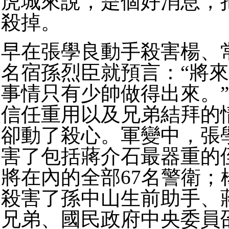
虎城來說，是個好消息，
殺掉。
早在張學良動手殺害楊、
名宿孫烈臣就預言：“將
事情只有少帥做得出來。
信任重用以及兄弟結拜的
卻動了殺心。
軍變中，張
害了包括蔣介石最器重的
將在內的全部67名警衛；
殺害了孫中山生前助手、
兄弟、國民政府中央委員