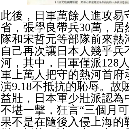
此後，日軍萬餘人進攻易
省，張學良帶兵30萬，居
隊和宋哲元等部隊前來熱
自己再次讓日本人幾乎兵
河，其中，日軍僅派128
軍上萬人把守的熱河首府
演9.18不抵抗的恥辱。
故
益壯，日本軍少壯派認為
不堪一擊，狂言“三個月可
果不是在隨後入侵上海的