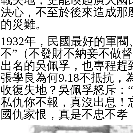
決心，不至於後來造成那
的災難。
1932年，民國最好的軍閥
不”（不發財不納妾不做
出名的吳佩孚，也專程趕
張學良為何9.18不抵抗
收復失地？
吳佩孚怒斥：
私仇你不報，真沒出息！
國仇家恨，真是不忠不孝