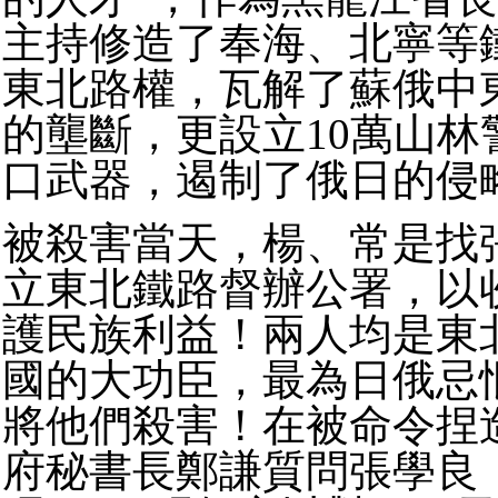
主持修造了奉海、北寧等
東北路權，瓦解了蘇俄中
的壟斷，更設立10萬山林
口武器，遏制了俄日的侵
被殺害當天，楊、常是找
立東北鐵路督辦公署，以
護民族利益！
兩人均是東
國的大功臣，最為日俄忌
將他們殺害！
在被命令捏
府秘書長鄭謙質問張學良