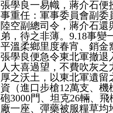
張學良一易幟，蔣介石便
事重任：軍事委員會副委
陸空副總司令，蔣介石還
弟，待之非薄。
9.18事
平溫柔鄉里度春宵、銷金
張學良便急令東北軍撤退
人大喜過望，不費吹灰之
厚之沃土，以東北軍遺留
資（進口步槍12萬支、機槍
砲3000門、坦克26輛、飛
廠一座、彈藥被服糧草均