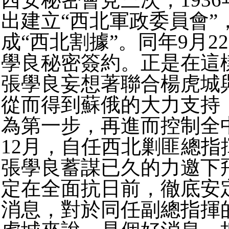
出建立“西北軍政委員會”
成“西北割據”。
同年9月2
學良秘密簽約。
正是在這
張學良妄想著聯合楊虎城
從而得到蘇俄的大力支持
為第一步，再進而控制全
12月，自任西北剿匪總指
張學良蓄謀已久的力邀下
定在全面抗日前，徹底安
消息，對於同任副總指揮