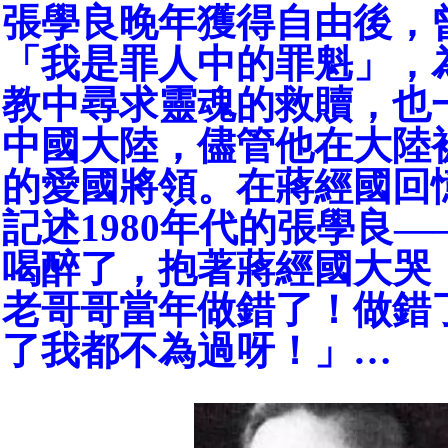
張學良晚年獲得自由後，
「我是罪人中的罪魁」，
教中尋求靈魂的救贖，也
中國大陸，儘管他在大陸
的愛國將領。在蔣經國回
記述1980年代的張學良
喝醉了，抱著蔣經國大哭
老哥哥當年做錯了！做錯
了我都不為過呀！」…