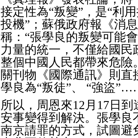
接定性為“叛變”，是“利
投機”；蘇俄政府報《消
稱：“張學良的叛變可能
力量的統一，不僅給國民
整個中國人民都帶來危險
關刊物《國際通訊》則直
學良為“叛徒”、 “強盜”…
所以，周恩來12月17日
安事變得到解決。
張學良
南京請罪的方式，試圖避