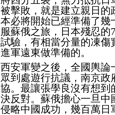
被擊敗，就是建立親日的
本必將開始已經準備了幾
服蘇俄之旅，日本殘忍的7
試驗，有相當分量的凍傷
進軍遠東做準備的。
西安軍變之後，全國輿論
眾到處遊行抗議，南京政
協。
最讓張學良沒有想到
決反對。
蘇俄擔心一旦中
侵略中國成功，幾百萬日