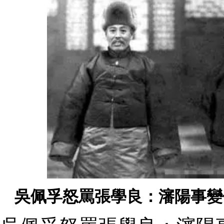
吳佩孚怒罵張學良：瀋陽事變