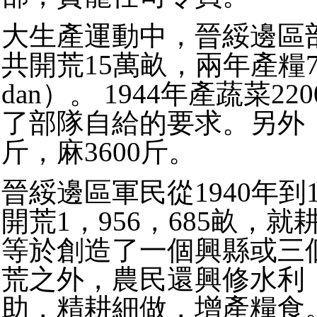
大生產運動中，晉綏邊區部
共開荒15萬畝，兩年產糧7
dan）。 1944年產蔬菜2
了部隊自給的要求。另外
斤，麻3600斤。
晉綏邊區軍民從1940年到1
開荒1，956，685畝，
等於創造了一個興縣或三
荒之外，農民還興修水利
助，精耕細做，增產糧食