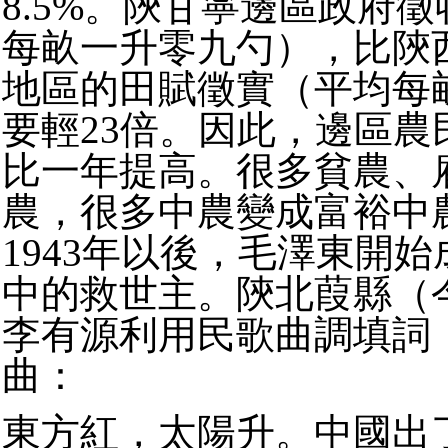
8.5%。陝甘寧邊區政府
每畝一升零九勺），比陝
地區的田賦徵實（平均每
要輕23倍。因此，邊區農
比一年提高。很多貧農、
農，很多中農變成富裕中
1943年以後，毛澤東開
中的救世主。陝北葭縣（
李有源利用民歌曲調填詞
曲：
東方紅，太陽升。中國出