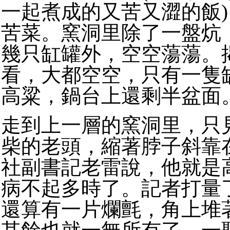
一起煮成的又苦又澀的飯
苦菜。窯洞里除了一盤炕
幾只缸罐外，空空蕩蕩。
看，大都空空，只有一隻
高粱，鍋台上還剩半盆面
走到上一層的窯洞里，只
柴的老頭，縮著脖子斜靠
社副書記老雷說，他就是
病不起多時了。記者打量
還算有一片爛氈，角上堆