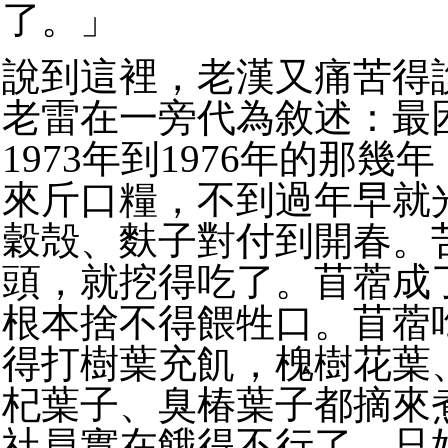
了。」
說到這裡，老漢又痛苦得
老雷在一旁代為敘述：最
1973年到1976年的那幾
來斤口糧，不到過年早就
穀殻、麩子對付到開春。
頭，就挖得吃了。苜蓿成
根本捨不得餵牲口。苜蓿
得打樹葉充飢，槐樹花葉
杞葉子、臭椿葉子都摘來
社員實在餓得不行了，只