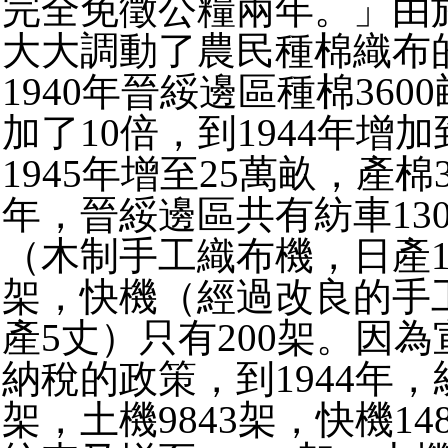
完全免徵公糧兩年。」由
大大調動了農民種棉織布
1940年晉綏邊區種棉3600
加了10倍，到1944年增加到
1945年增至25萬畝，產棉3
年，晉綏邊區共有紡車130
（木制手工織布機，日產1丈
架，快機（經過改良的手
產5丈）只有200架。因
納稅的政策，到1944年，紡
架，土機9843架，快機148