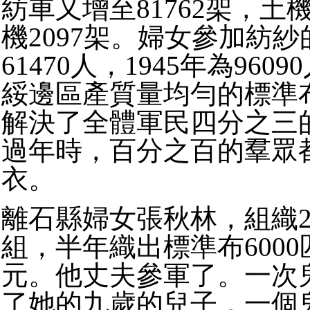
紡車又增至81762架，土機
機2097架。婦女參加紡紗的
61470人，1945年為9609
綏邊區產質量均勻的標準
解決了全體軍民四分之三
過年時，百分之百的羣眾
衣。
離石縣婦女張秋林，組織2
組，半年織出標準布6000
元。他丈夫參軍了。一次
了她的九歲的兒子，一個