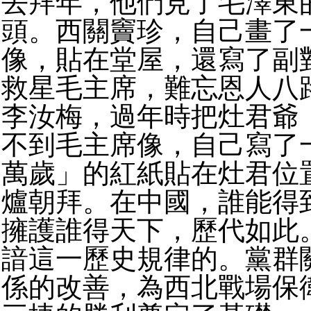
去拜年，他們見了毛澤東
頭。西關竇珍，自己畫了
像，貼在堂屋，還寫了副
救星毛主席，難忘恩人八
李汝梅，過年時把灶君爺
不到毛主席像，自己寫了
萬歲」的紅紙貼在灶君位
爐朝拜。在中國，誰能得
擁護誰得天下，歷代如此
諳這一歷史規律的。黨群
係的改善，為西北戰場保