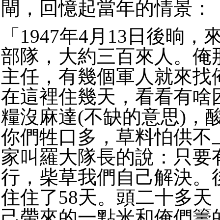
閘，回憶起當年的情景：
「1947年4月13日後晌
部隊，大約三百來人。俺
主任，有幾個軍人就來找
在這裡住幾天，看看有啥
糧沒麻達(不缺的意思)，
你們牲口多，草料怕供不
家叫羅大隊長的說：只要
行，柴草我們自己解決。
住住了58天。頭二十多天
己帶來的一點米和俺們籌