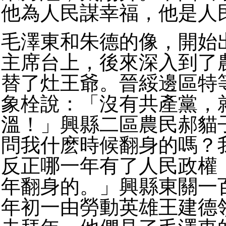
他為人民謀幸福，他是人
毛澤東和朱德的像，開始
主席台上，後來深入到了
替了灶王爺。晉綏邊區特
象栓說：「沒有共產黨，
溫！」興縣二區農民郝貓
問我什麽時候翻身的嗎？
反正哪一年有了人民政權
年翻身的。」興縣東關一
年初一由勞動英雄王建德