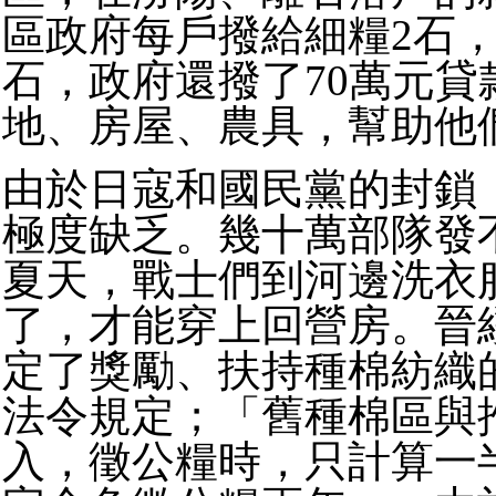
區政府每戶撥給細糧2石，
石，政府還撥了70萬元貸
地、房屋、農具，幫助他
由於日寇和國民黨的封鎖
極度缺乏。幾十萬部隊發
夏天，戰士們到河邊洗衣
了，才能穿上回營房。晉
定了獎勵、扶持種棉紡織
法令規定；「舊種棉區與
入，徵公糧時，只計算一