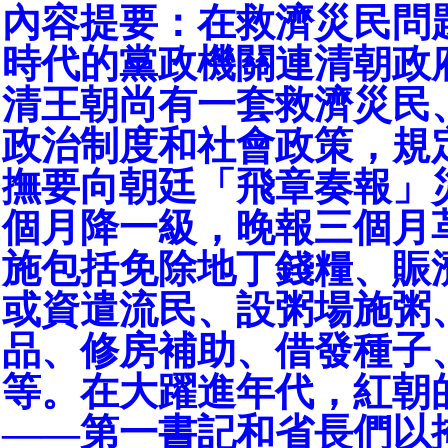
內容提要：在救濟災民問
時代的黨政機關連清朝政
清王朝尚有一套救濟災民
政治制度和社會政策，規
撫要向朝廷「飛章奏報」
個月降一級，晚報三個月
施包括免除地丁錢糧、賑
或資遣流民、設粥場施粥
品、修房補助、借發種子
等。在大躍進年代，紅朝
——第一書記和省長們以