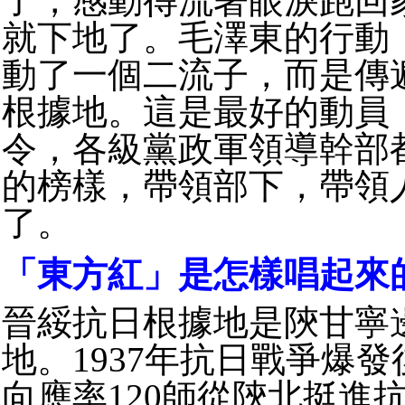
了，感動得流著眼淚跑回
就下地了。毛澤東的行動
動了一個二流子，而是傳
根據地。這是最好的動員
令，各級黨政軍領導幹部
的榜樣，帶領部下，帶領
了。
「東方紅」是怎樣唱起來
晉綏抗日根據地是陝甘寧
地。1937年抗日戰爭爆
向應率120師從陝北挺進抗