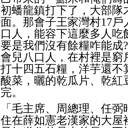
初蟠龍鎮打下了，大部隊
面。那會子王家灣村17戶
口人，能容下這麼多人吃
要是我們沒有餘糧咋能成
會兒八口人，在村裡是窮
打十四五石糧，洋芋還不
酸菜，曬的乾瓜片、乾紅
完。
「毛主席、周總理、任弼
住在薛如憲老漢家的大屋