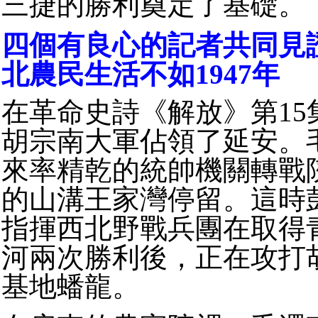
三捷的勝利奠定了基礎。
四個有良心的記者共同見證
北農民生活不如1947年
在革命史詩《解放》第15集
胡宗南大軍佔領了延安。
來率精乾的統帥機關轉戰
的山溝王家灣停留。這時
指揮西北野戰兵團在取得
河兩次勝利後，正在攻打
基地蟠龍。