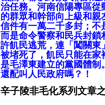
治任務。河南信陽專區從
的群眾和幹部向上級和親
信件有一萬二千多封；不
而是命令警察和民兵封鎖
許飢民逃荒，連「闖關東
被堵死了，飢民只能在家
是毛澤東建立的黨國體制
還配叫人民政府嗎？！
辛子陵非毛化系列文章