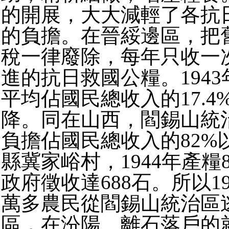
的開展，大大減輕了各抗
的負擔。在晉綏邊區，把
稅一律廢除，每年只收一
進的抗日救國公糧。194
平均佔國民總收入的17.
降。同在山西，閻錫山統
負擔佔國民總收入的82%
縣冀家峪村，1944年產糧
政府徵收達688石。所以1
萬多農民從閻錫山統治區
區，在汾陽、離石落戶的就