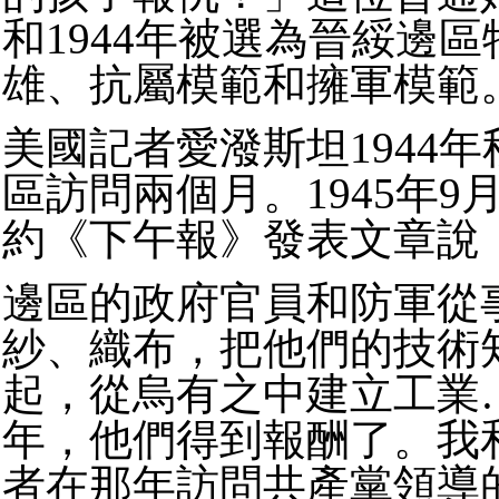
和1944年被選為晉綏邊
雄、抗屬模範和擁軍模範
美國記者愛潑斯坦1944
區訪問兩個月。1945年9
約《下午報》發表文章說
邊區的政府官員和防軍從
紗、織布，把他們的技術
起，從烏有之中建立工業…
年，他們得到報酬了。我
者在那年訪問共產黨領導