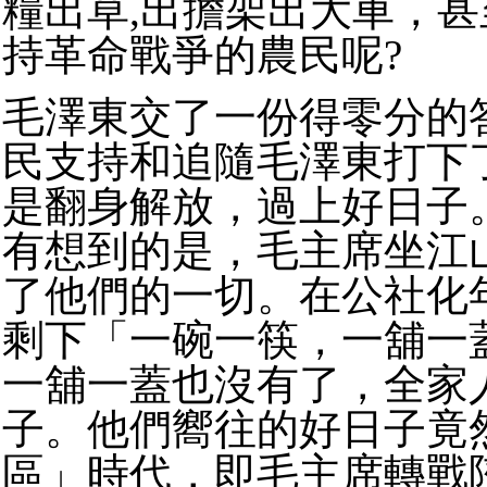
糧出草,出擔架出大車，
持革命戰爭的農民呢?
毛澤東交了一份得零分的
民支持和追隨毛澤東打下
是翻身解放，過上好日子
有想到的是，毛主席坐江
了他們的一切。在公社化
剩下「一碗一筷，一舖一
一舖一蓋也沒有了，全家
子。他們嚮往的好日子竟
區」時代，即毛主席轉戰