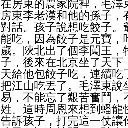
在房東的農家院裡，毛澤
房東李老漢和他的孫子，
對話。孩子說想吃餃子。
能吃，因為餃子是元寶，
歲。陝北出了個李闖王，
子，後來在北京坐了天下
天給他包餃子吃，連續吃
把江山吃丟了。毛澤東說
易，不能忘了艱苦奮鬥，
姓。這時周恩來想到蟠龍
告訴孩子，打完這一仗讓