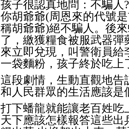
孩子很認真地問：不騙人
你胡爺爺(周恩來的代號
稱胡爺爺)絕不騙人。後
了，繳獲糧食被服武器彈
來立即兌現，叫警衛員給
一袋麵粉，孩子終於吃上
這段劇情，生動直觀地告
和人民群眾的生活應該是
打下蟠龍就能讓老百姓吃
天下應該怎樣報答這些出