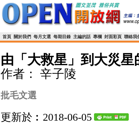
首頁
關於我們
每月文選
每期目錄
主編的話
專欄
封面彩頁
聯絡我
由「大救星」到大災星
作者： 辛子陵
批毛文選
更新於︰2018-06-05