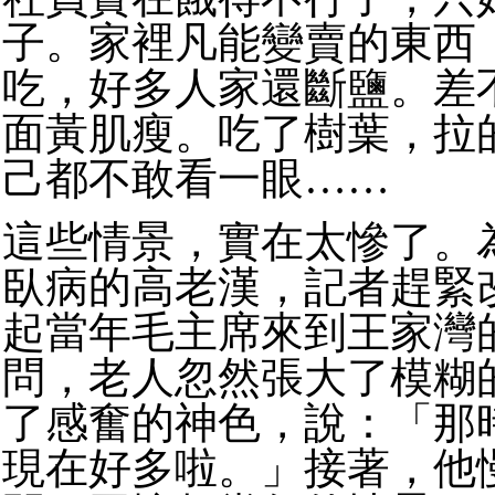
子。家裡凡能變賣的東西
吃，好多人家還斷鹽。差
面黃肌瘦。吃了樹葉，拉
己都不敢看一眼……
這些情景，實在太慘了。
臥病的高老漢，記者趕緊
起當年毛主席來到王家灣
問，老人忽然張大了模糊
了感奮的神色，說：「那
現在好多啦。」接著，他