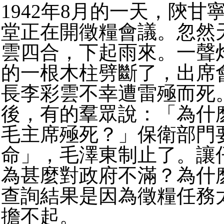
1942年8月的一天，陝甘
堂正在開徵糧會議。忽然
雲四合，下起雨來。一聲
的一根木柱劈斷了，出席
長李彩雲不幸遭雷殛而死
後，有的羣眾說：「為什
毛主席殛死？」保衛部門
命」，毛澤東制止了。讓
為甚麼對政府不滿？為什
查詢結果是因為徵糧任務
擔不起。