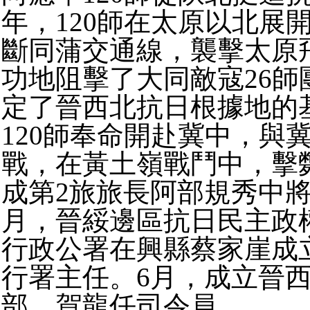
年，120師在太原以北展
斷同蒲交通線，襲擊太原
功地阻擊了大同敵寇26師
定了晉西北抗日根據地的基
120師奉命開赴冀中，與
戰，在黃土嶺戰鬥中，擊
成第2旅旅長阿部規秀中將。
月，晉綏邊區抗日民主政
行政公署在興縣蔡家崖成
行署主任。6月，成立晉
部，賀龍任司令員。