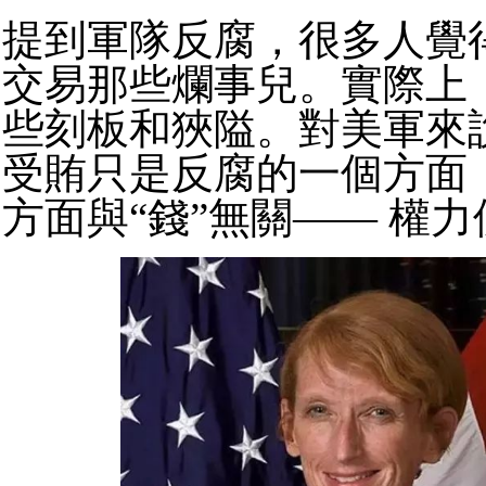
提到軍隊反腐，很多人覺
交易那些爛事兒。實際上
些刻板和狹隘。對美軍來
受賄只是反腐的一個方面
方面與“錢”無關—— 權