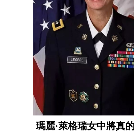
瑪麗·萊格瑞女中將真