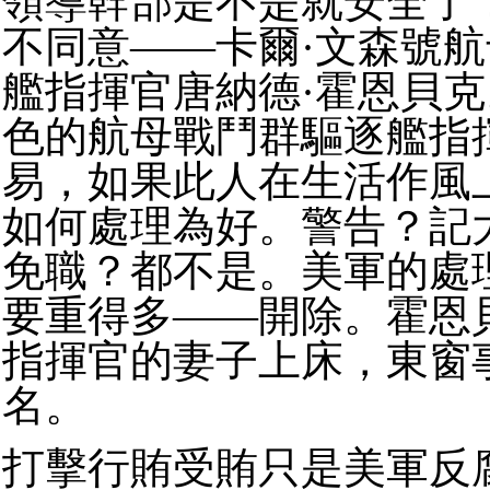
領導幹部是不是就安全了
不同意——卡爾·文森號
艦指揮官唐納德·霍恩貝
色的航母戰鬥群驅逐艦指
易，如果此人在生活作風
如何處理為好。警告？記
免職？都不是。美軍的處
要重得多——開除。霍恩
指揮官的妻子上床，東窗
名。
打擊行賄受賄只是美軍反