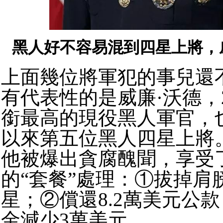
黑人好不容易混到四星上將，
上面幾位將軍犯的事兒還
有代表性的是威廉·沃德，2
銜最高的現役黑人軍官，
以來第五位黑人四星上將
他被爆出貪腐醜聞，享受
的“套餐”處理：①拔掉肩
星；②償還8.2萬美元公
金減少3萬美元。