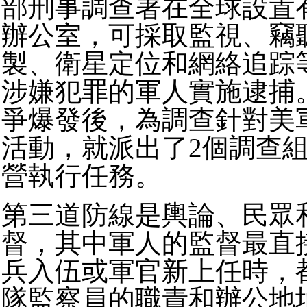
部刑事調查署在全球設置有
辦公室，可採取監視、竊
製、衛星定位和網絡追踪
涉嫌犯罪的軍人實施逮捕
爭爆發後，為調查針對美
活動，就派出了2個調查
營執行任務。
第三道防線是輿論、民眾
督，其中軍人的監督最直
兵入伍或軍官新上任時，
隊監察員的職責和辦公地