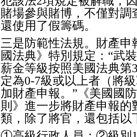
犯該法2項規定被解職，因為
賭場參與賭博，不僅對調
還使用了假籌碼。
三是防範性法規。財產申
國法典》特別規定：“武
薪金等級按照美國法典第37
定為0-7級或以上者（將
加財產申報。”《美國國
則》進一步將財產申報的
類，除了將官，還包括以
①高級行政人員；②級別1