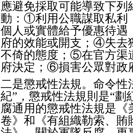
應避免採取可能導致下列
動：①利用公職謀取私利
個人或實體給予優惠待遇
府的效能或開支；④失去
不倚的態度；⑤在官方渠
府決定；⑥損害公眾對政
二是懲戒性法規。命令性
紀”，懲戒性法規則是“劃
腐通用的懲戒性法規是《
卷》和《有組織勒索、賄
法》。關於軍隊反腐，更