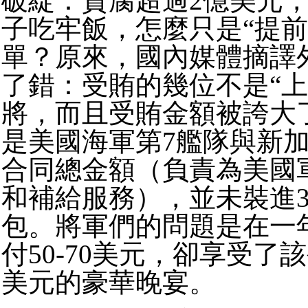
破綻：貪腐超過2億美元
子吃牢飯，怎麼只是“提前
單？原來，國內媒體摘譯
了錯：受賄的幾位不是“上
將，而且受賄金額被誇大
是美國海軍第7艦隊與新
合同總金額（負責為美國
和補給服務），並未裝進
包。將軍們的問題是在一
付50-70美元，卻享受了該
美元的豪華晚宴。