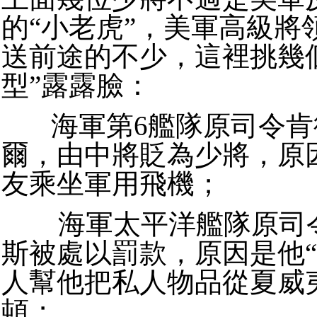
的“小老虎”，美軍高級將
送前途的不少，這裡挑幾
型”露露臉：
海軍第6艦隊原司令肯
爾，由中將貶為少將，原
友乘坐軍用飛機
；
海軍太平洋艦隊原司令
斯被處以罰款，原因是他“
人幫他把私人物品從夏威
頓
；