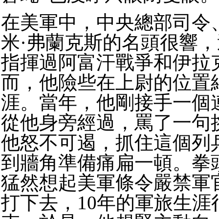
在美軍中，中央總部司令
米·弗蘭克斯的名頭很響
指揮過阿富汗戰爭和伊拉
而，他險些在上尉的位置
涯。當年，他剛接手一個
從他身旁經過，罵了一句
他怒不可遏，抓住這個列
到牆角準備痛扁一頓。拳
猛然想起美軍條令嚴禁軍
打下去，10年的軍旅生涯