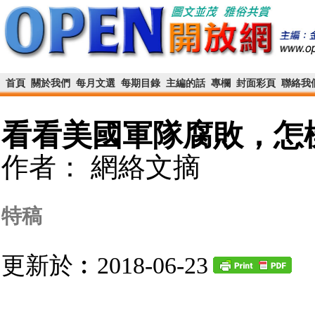
首頁
關於我們
每月文選
每期目錄
主編的話
專欄
封面彩頁
聯絡我
看看美國軍隊腐敗，怎
作者： 網絡文摘
特稿
更新於︰2018-06-23