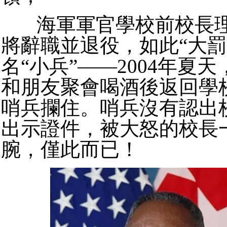
海軍軍官學校前校長理
將辭職並退役，如此“大罰
名“小兵”——2004年夏
和朋友聚會喝酒後返回學
哨兵攔住。
哨兵沒有認出
出示證件，被大怒的校長
腕
，僅此而已！