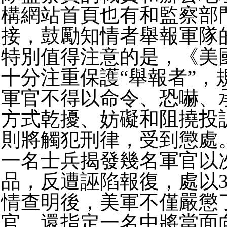
構網站首頁也有和監察部
接，鼓勵知情者舉報軍隊
特別值得注意的是，《美
十分注重保護“舉報者”，
軍官不得以命令、恐嚇、
方式乾擾、妨礙和阻撓投
則將觸犯刑律，受到懲處
一名士兵揭發幾名軍官以
品，反遭誣陷報復，處以3
情查明後，美軍不僅嚴懲
官，還指定一名中將當面