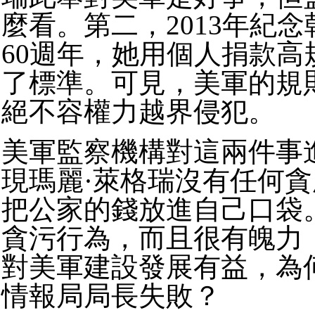
麼看。第二，2013年紀
60週年，她用個人捐款高
了標準。可見，美軍的規
絕不容權力越界侵犯。
美軍監察機構對這兩件事
現瑪麗·萊格瑞沒有任何
把公家的錢放進自己口袋
貪污行為，而且很有魄力
對美軍建設發展有益，為
情報局局長失敗？