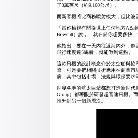
了3萬英尺（約9,100公尺）。
而新客機將比商務噴射機大，但比波音7
「當你檢視有關從世上任何地方A點到
Bowcutt）說，「就在於你想要多
他指出，要在一天內往返海內外，超
飛行速度達5馬赫，就能做到這點。
這款飛機的設計概念介於太空船與協
際，可是要把相關技術應用在商業市
廣，其中包括市場．法規與環保要求
世界各地的航太巨擘都想打造新世代協和
Group）都著眼於研發超音速飛機
推升到另一個新層次。