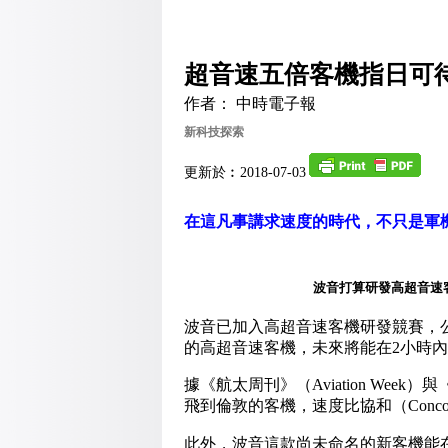
超音速五倍客機指日可
作者： 中時電子報
新科技探索
更新於︰2018-07-03
在這凡事講求速度的時代，不只是軍
波音打算研發高超音速
波音已加入高超音速客機研發競賽，公佈
的高超音速客機，未來將能在2小時
據《航太周刊》（Aviation Week
飛到倫敦的客機，速度比協和（Conco
此外，波音這款尚未命名的新客機能在