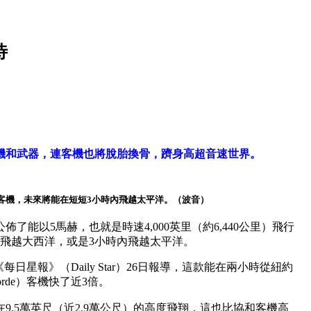
待
機和武器，連客機也將脫胎換骨，躋身高超音速世界。
客機，未來將能在短短3小時內飛越太平洋。（波音）
了能以5馬赫，也就是時速4,000英里（約6,440公里）飛行
內飛越大西洋，或是3小時內飛越太平洋。
）與《每日星報》（Daily Star）26日報導，這款能在兩小時從紐約
rde）客機快了近3倍。
9.5萬英尺（近2.9萬公尺）的高度飛翔，這也比協和客機高