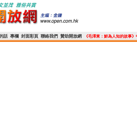
的話
專欄
封面彩頁
聯絡我們
贊助開放網
《毛澤東：鮮為人知的故事》