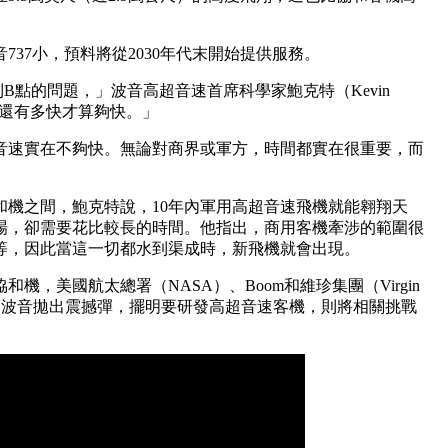
37小，預料將從2030年代末開始提供服務。
B點的問題，」波音高超音速首席科學家鮑克特（Kevin
快，還有多快才算夠快。」
音速實在不夠快。無論對商界或軍方，時間都實在很重要，而
和機之間，鮑克特說，10年內軍用高超音速飛機就能翱翔天
場，卻需要花比較長的時間。他指出，商用客機牽涉的範圍很
等，因此當這一切都水到渠成時，新飛機就會出現。
機，美國航太總署（NASA）、Boom和維珍集團（Virgin
。而波音拋出震撼彈，擺明要研發高超音速客機，則將相關挑戰