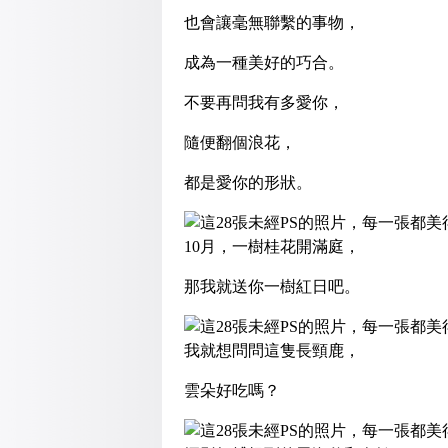
也會讓毫無聯繫的事物，
成為一種美好的巧合。
不要再問我有多愛你，
隨便翻個浪花，
都是愛你的形狀。
10月，一樹桂花開滿庭，
那我就送你一樹紅日吧。
我就想問問這隻長頸鹿，
雲朵好吃嗎？