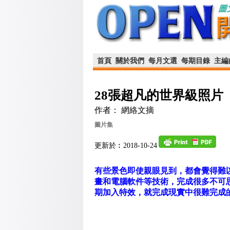
首頁
關於我們
每月文選
每期目錄
主編
28張超凡的世界級照片
作者： 網絡文摘
圖片集
更新於︰2018-10-24
有些景色即使親眼見到，都會覺得難以
畫和電腦軟件等技術，完成很多不可
期加入特效，就完成現實中很難完成