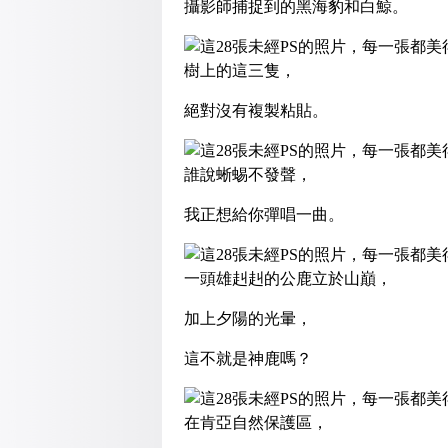
攝影師捕捉到的黑海豹和白鯨。
樹上的這三隻，
絕對沒有複製粘貼。
誰說蜥蜴不發聲，
我正想給你彈唱一曲。
一頭雄赳赳的公鹿立於山巔，
加上夕陽的光暈，
這不就是神鹿嗎？
在肯亞自然保護區，