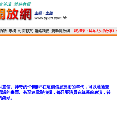
的話
專欄
封面彩頁
聯絡我們
贊助開放網
《毛澤東：鮮為人知的故事》
置信。神奇的“P圖師”在這個信息技術的年代，可以通過畫
思議的畫面。甚至連電影拍攝，都只要演員在綠幕前表演，後
的鏡頭。