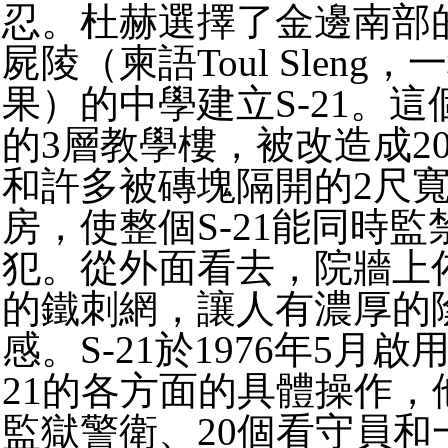
忍。杜赫選擇了金邊南部
屍陵（柬語Toul Sleng
果）的中學建立S-21。
的3層教學樓，被改造成2
和許多被磚塊隔開的2尺寬
房，使整個S-21能同時監禁
犯。從外面看去，院牆上
的鐵刺網，讓人有濃厚的
感。S-21於1976年5月啟
21的各方面的具體操作，
監獄警衛、20個看守員和