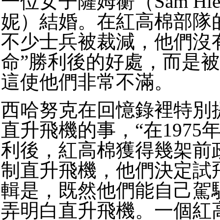
一位女子薩姆蘅（Sam Hi
妮）結婚。在紅高棉部隊
不少士兵被裁減，他們沒
命”勝利後的好處，而是
這使他們非常不滿。
西哈努克在回憶錄裡特別
直升飛機的事，“在1975
利後，紅高棉獲得幾架前
制直升飛機，他們決定試
輯是，既然他們能自己駕
弄明白直升飛機。一個紅