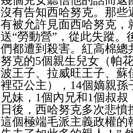
沒有告知西哈努克。那些
有被允許見面西哈努克，
送“勞動營”，從此失蹤。
們都遭到殺害。紅高棉總
努克的5個親生兒女（帕
波王子、拉威旺王子、蘇
裡亞公主），14個嫡親孫
兄妹，1個內兄和1個叔叔
日後，西哈努克多次悲憤控
這個極端毛派主義政權的