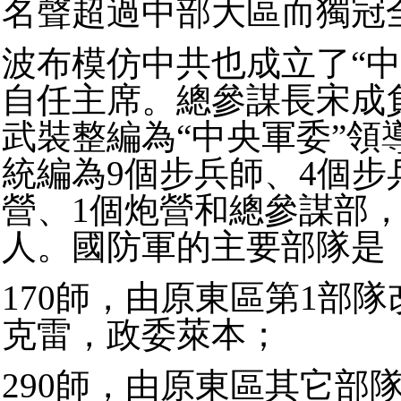
名聲超過中部大區而獨冠
波布模仿中共也成立了“中
自任主席。總參謀長宋成
武裝整編為“中央軍委”領
統編為9個步兵師、4個步
營、1個炮營和總參謀部，共計
人。國防軍的主要部隊是
170師，由原東區第1部
克雷，政委萊本；
290師，由原東區其它部