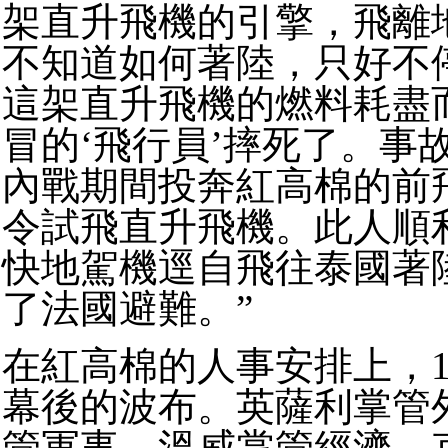
架直升飛機的引擎，飛離
不知道如何著陸，只好不
這架直升飛機的燃料耗盡
冒的‘飛行員’摔死了。事
內戰期間投奔紅高棉的前
令試飛直升飛機。此人順
快地駕機逕自飛往泰國著
了法國避難。”
在紅高棉的人事安排上，
幕後的波布。英薩利掌管
管軍事，溫威掌管經濟，