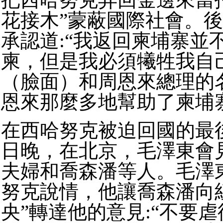
花接木”蒙蔽國際社會。
承認道:“我返回柬埔寨並
柬，但是我必須犧牲我自
（臉面）和周恩來總理的
恩來那麼多地幫助了柬埔
在西哈努克被迫回國的最後
日晚，在北京，毛澤東會
夫婦和喬森潘等人。毛澤
努克說情，他讓喬森潘向
央”轉達他的意見:“不要