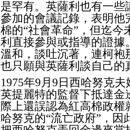
是罕有。英薩利也有一些
參加的會議記錄，表明他
棉的“社會革命”，但迄今
利直接參與或指導的證據
溫和，談吐沉著，連柯袍
也只願與英薩利談自己的
1975年9月9日西哈努克
英提麗特的監督下抵達金
際上還誤認為紅高棉政權
哈努克的“流亡政府”，因
把西哈努克弄回金邊來當