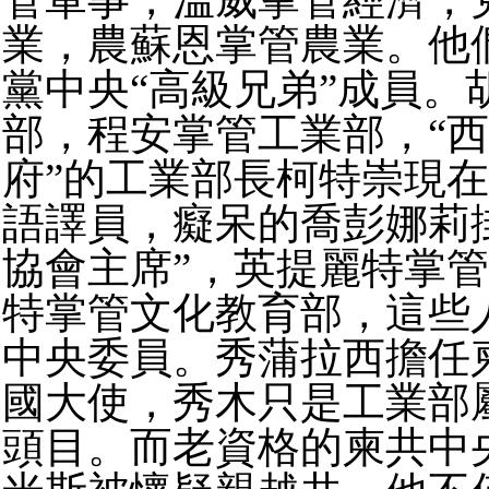
業，農蘇恩掌管農業。他
黨中央“高級兄弟”成員。
部，程安掌管工業部，“
府”的工業部長柯特崇現
語譯員，癡呆的喬彭娜莉
協會主席”，英提麗特掌
特掌管文化教育部，這些
中央委員。秀蒲拉西擔任
國大使，秀木只是工業部
頭目。而老資格的柬共中