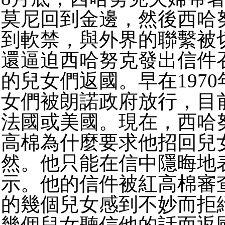
莫尼回到金邊，然後西哈
到軟禁，與外界的聯繫被
還逼迫西哈努克發出信件
的兒女們返國。早在197
女們被朗諾政府放行，目
法國或美國。現在，西哈
高棉為什麼要求他招回兒
然。他只能在信中隱晦地
示。他的信件被紅高棉審
的幾個兒女感到不妙而拒
幾個兒女聽信他的話而返