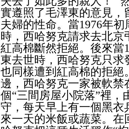
失去了如此多的親人！” 
實遵照了毛澤東的意見，
夫婦的性命。當1976年
時，西哈努克請求去北京
紅高棉斷然拒絕。後來當19
東去世時，西哈努克只求
也同樣遭到紅高棉的拒絕
邊，西哈努克一家被軟禁
個“三間房屋小院落”裡，
守，每天早上有一個黑衣
來一天的米飯或蔬菜。在