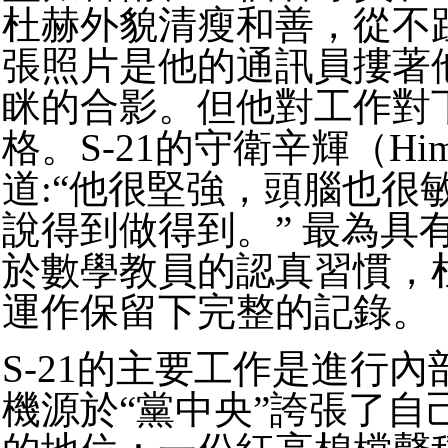
杜赫外貌清瘦和善，從不
張照片是他的通訊員摟著
眯的合影。但他對工作對
格。S-21的守衛辛輝（Him
道:“他很堅強，頭腦也很
說得到做得到。” 最為具
於數學教員的認真習慣，杜
運作保留下完整的記錄。
S-21的主要工作是進行
機源於“黨中央”誇張了自