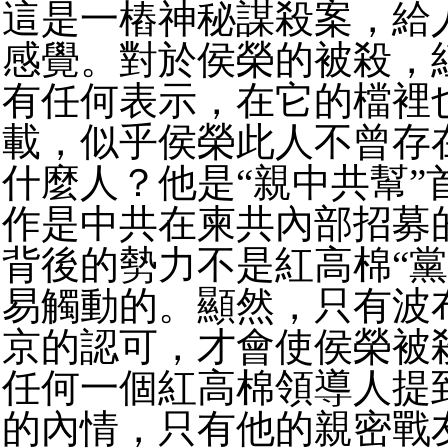
這是一樁神秘謀殺案，給
感覺。對於侯榮的被殺，
有任何表示，在它的檔裡
載，似乎侯榮此人不曾存
什麼人？他是“親中共幫”
作是中共在柬共內部招募
背後的勢力不是紅高棉“黨
易觸動的。顯然，只有波
京的認可，才會使侯榮被
任何一個紅高棉領導人提
的內情，只有他的親密戰