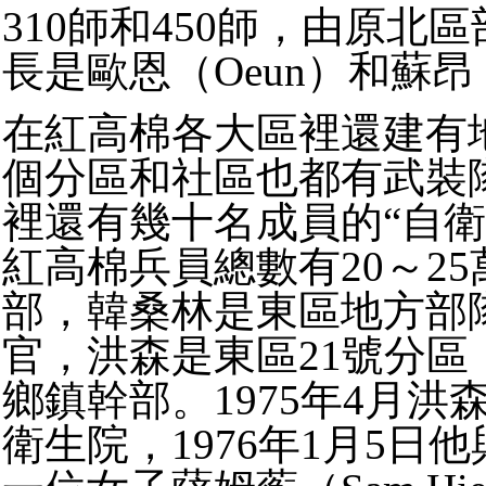
310師和450師，由原北
長是歐恩（Oeun）和蘇昂（
在紅高棉各大區裡還建有
個分區和社區也都有武裝
裡還有幾十名成員的“自衛
紅高棉兵員總數有20～2
部，韓桑林是東區地方部
官，洪森是東區21號分區
鄉鎮幹部。1975年4月洪
衛生院，1976年1月5日