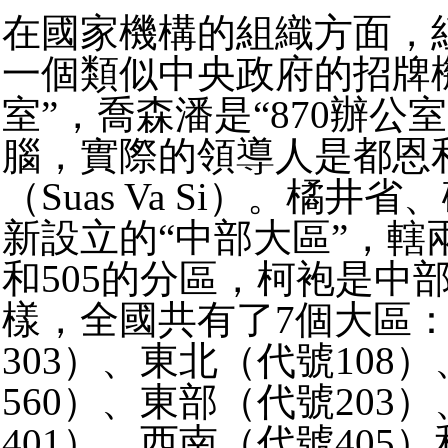
在國家機構的組織方面，
一個類似中央政府的招牌機
室”，喬森潘是“870辦公
腦，實際的領導人是都恩
（Suas Va Si）。橘井
新設立的“中部大區”，轄兩
和505的分區，柯袍是中
樣，全國共有了7個大區
303）、東北（代號108
560）、東部（代號203
401）、西南（代號405