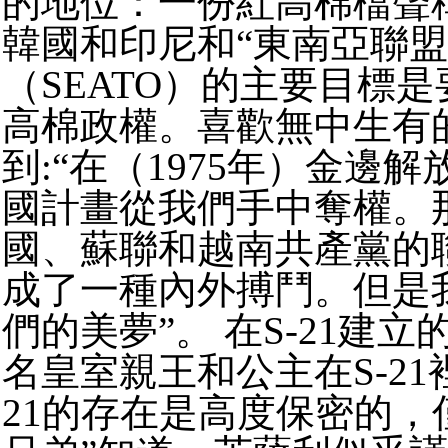
的地位：一份紅高棉檔聲
韓國和印尼和“東南亞聯盟
（SEATO）的主要目標
高棉政權。喜歡無中生有
到:“在（1975年）金邊
國計畫從我們手中奪權。
國、蘇聯和越南共產黨的
成了一種內外搏鬥。但是
們的美夢”。 在S-21建立
名皇室親王和公主在S-21
21的存在是高度保密的，