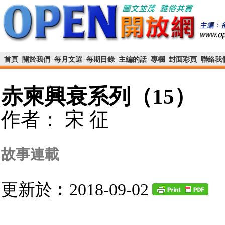
首頁
關於我們
每月文選
每期目錄
主編的話
專欄
封面彩頁
聯絡我
赤柬興衰系列（15）
作者： 宋 征
故事連載
更新於︰2018-09-02