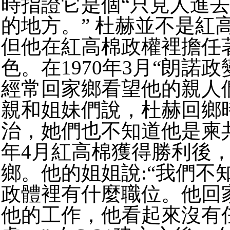
時指證它是個“只見人進
的地方。” 杜赫並不是紅
但他在紅高棉政權裡擔任
色。在1970年3月“朗諾
經常回家鄉看望他的親人
親和姐妹們說，杜赫回鄉
治，她們也不知道他是柬共
年4月紅高棉獲得勝利後
鄉。他的姐姐說:“我們不
政體裡有什麼職位。他回
他的工作，他看起來沒有