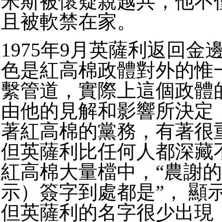
米斯被懷疑親越共，他不
且被軟禁在家。
1975年9月英薩利返回金
色是紅高棉政體對外的惟
繫管道，實際上這個政體
由他的見解和影響所決定
著紅高棉的黨務，有著很
但英薩利比任何人都深藏
紅高棉大量檔中，“農謝
示）簽字到處都是”， 顯
但英薩利的名字很少出現