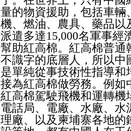
量的物資援助，包括車輛
機、燃油、農具、藥品以
派遣多達15,000名軍事
幫助紅高棉。紅高棉普通
不識字的底層人，所以中
是單純從事技術性指導和
接為紅高棉做勞務。例如
紅高棉駕駛飛機和運轉機
電話局、電廠、水廠、水
理廠、以及柬埔寨各地的