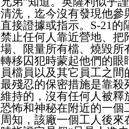
兄弟”知道。英薩利似乎
清洗，迄今沒有發現他參與
直接證據或指示。S-21
禁止任何人靠近營地、把
場、限量所有檔、燒毀所
轉移囚犯時蒙起他們的眼
員檔員以及其它員工之間
最殘忍的保密措施是靠殺
維持的，沒有任何人被釋放
恐怖和神秘在附近的一個
周知，該廠一個工人後來在