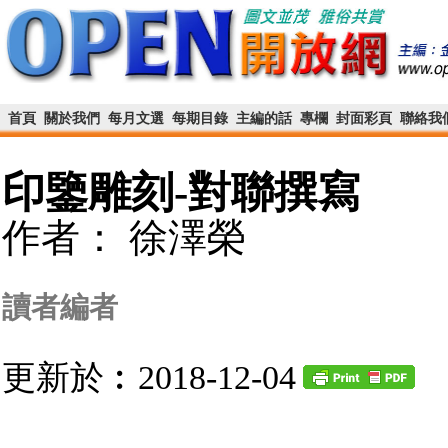
首頁
關於我們
每月文選
每期目錄
主編的話
專欄
封面彩頁
聯絡我
印鑒雕刻-對聯撰寫
作者： 徐澤榮
讀者編者
更新於︰2018-12-04