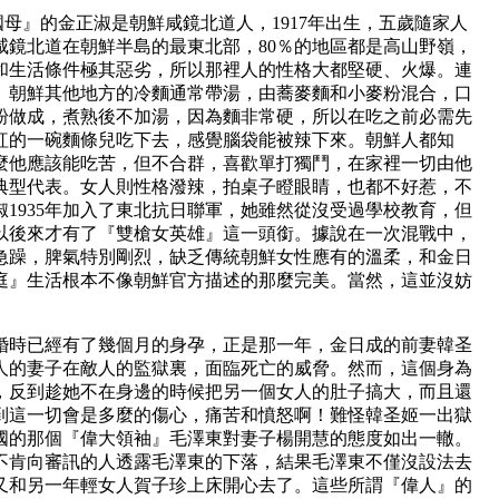
』的金正淑是朝鮮咸鏡北道人，1917年出生，五歲隨家人
咸鏡北道在朝鮮半島的最東北部，80％的地區都是高山野嶺，
和生活條件極其惡劣，所以那裡人的性格大都堅硬、火爆。連
。朝鮮其他地方的冷麵通常帶湯，由蕎麥麵和小麥粉混合，口
粉做成，煮熟後不加湯，因為麵非常硬，所以在吃之前必需先
紅的一碗麵條兒吃下去，感覺腦袋能被辣下來。朝鮮人都知
麼他應該能吃苦，但不合群，喜歡單打獨鬥，在家裡一切由他
典型代表。女人則性格潑辣，拍桌子瞪眼睛，也都不好惹，不
1935年加入了東北抗日聯軍，她雖然從沒受過學校教育，但
以後來才有了『雙槍女英雄』這一頭銜。據說在一次混戰中，
急躁，脾氣特別剛烈，缺乏傳統朝鮮女性應有的溫柔，和金日
庭』生活根本不像朝鮮官方描述的那麼完美。當然，這並沒妨
結婚時已經有了幾個月的身孕，正是那一年，金日成的前妻韓圣
人的妻子在敵人的監獄裏，面臨死亡的威脅。然而，這個身為
，反到趁她不在身邊的時候把另一個女人的肚子搞大，而且還
到這一切會是多麼的傷心，痛苦和憤怒啊！難怪韓圣姬一出獄
國的那個『偉大領袖』毛澤東對妻子楊開慧的態度如出一轍。
不肯向審訊的人透露毛澤東的下落，結果毛澤東不僅沒設法去
又和另一年輕女人賀子珍上床開心去了。這些所謂『偉人』的