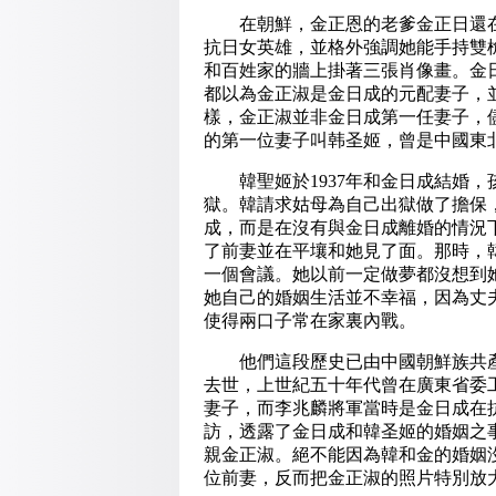
在朝鮮，金正恩的老爹金正日還在
抗日女英雄，並格外強調她能手持雙
和百姓家的牆上掛著三張肖像畫。金
都以為金正淑是金日成的元配妻子，
樣，金正淑並非金日成第一任妻子，
的第一位妻子叫韩圣姬，曾是中國東
韓聖姬於1937年和金日成結婚，孩
獄。韓請求姑母為自己出獄做了擔保
成，而是在沒有與金日成離婚的情況下
了前妻並在平壤和她見了面。那時，
一個會議。她以前一定做夢都沒想到
她自己的婚姻生活並不幸福，因為丈
使得兩口子常在家裏內戰。
他們這段歷史已由中國朝鮮族共產黨
去世，上世紀五十年代曾在廣東省委
妻子，而李兆麟將軍當時是金日成在
訪，透露了金日成和韓圣姬的婚姻之
親金正淑。絕不能因為韓和金的婚姻
位前妻，反而把金正淑的照片特別放