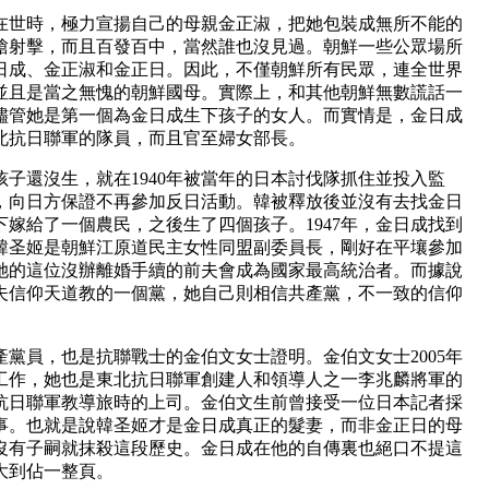
世時，極力宣揚自己的母親金正淑，把她包裝成無所不能的
槍射擊，而且百發百中，當然誰也沒見過。朝鮮一些公眾場所
日成、金正淑和金正日。因此，不僅朝鮮所有民眾，連全世界
並且是當之無愧的朝鮮國母。實際上，和其他朝鮮無數謊話一
儘管她是第一個為金日成生下孩子的女人。而實情是，金日成
北抗日聯軍的隊員，而且官至婦女部長。
子還沒生，就在1940年被當年的日本討伐隊抓住並投入監
，向日方保證不再參加反日活動。韓被釋放後並沒有去找金日
嫁給了一個農民，之後生了四個孩子。1947年，金日成找到
韓圣姬是朝鮮江原道民主女性同盟副委員長，剛好在平壤參加
她的這位沒辦離婚手續的前夫會成為國家最高統治者。而據說
夫信仰天道教的一個黨，她自己則相信共產黨，不一致的信仰
員，也是抗聯戰士的金伯文女士證明。金伯文女士2005年
工作，她也是東北抗日聯軍創建人和領導人之一李兆麟將軍的
抗日聯軍教導旅時的上司。金伯文生前曾接受一位日本記者採
事。也就是說韓圣姬才是金日成真正的髮妻，而非金正日的母
沒有子嗣就抹殺這段歷史。金日成在他的自傳裏也絕口不提這
大到佔一整頁。