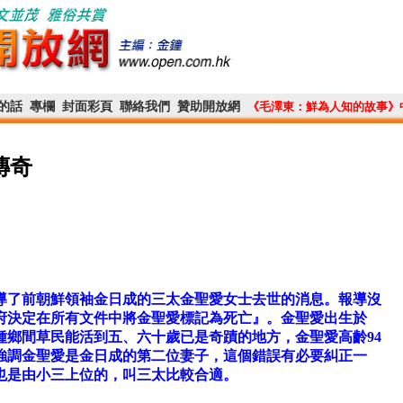
的話
專欄
封面彩頁
聯絡我們
贊助開放網
《毛澤東：鮮為人知的故事》
傳奇
】報導了前朝鮮領袖金日成的三太金聖愛女士去世的消息。報導沒
府決定在所有文件中將金聖愛標記為死亡』。金聖愛出生於
鮮那種鄉間草民能活到五、六十歲已是奇蹟的地方，金聖愛高齡94
強調金聖愛是金日成的第二位妻子，這個錯誤有必要糾正一
也是由小三上位的，叫三太比較合適。