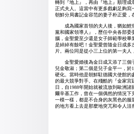
轉到『地上』，再由『地上』順理成
正式夫人。這當中有更多戲劇足夠寫一
朝鮮分局書記金容范的妻子朴正愛，
成為國家首領的夫人後，猶如鯉魚
黨和國家領導人』，歷任中央各部委
腦，金聖愛至少還是女子師範學校畢
是綽綽有餘吧！金聖愛曾隨金日成多
片。兩位同是從小三上位的第一夫人
金聖愛婚後為金日成又添了三個子女
兒金敬淑；第二個是兒子金平一，於19
硬化。當時他是朝鮮駐德國大使館的
的最大競爭對手。在殘酷的『金家宮
日，自1988年開始就被流放到歐洲
爾辛基工作，曾在一個偶然的情況下
一模一樣，都是不合身的灰黑色的服
的地方看上去是那麼地突兀和令人沮