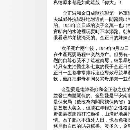
私德原來都是如此這般『偉大』！
金正淑和金日成隨抗聯第一路軍餘部撤
夫城郊外抗聯駐地附近的一間醫院出
的。1944年金日成的次子金萬一也出
官邸內的水池裡玩耍時不幸溺斃。朝
眼看著弟弟被淹死的。金正日的妹妹金
次子死亡兩年後，1949年9月22
在生產死嬰過程中突然身亡。但另有
烈的自尊心受不了這種侮辱，結果暴
時只有主治醫生和七歲的長子金正日
正日一生都非常排斥這位導致母親早
軟，最終把繼母和同父異母弟弟一並
金聖愛是繼韓圣姬和金正淑之後的金
並發生肉體關係的。金聖愛是平安南
是保安局（後改為內閣民族保衛省）
是甚麼大美女，但勝在年輕加之性格
野嶺裏摸爬滾打扛過槍，山溝野地裏
情。為了肥水不流外人田，也為免夜
務局做自己的貼身秘書。沒多久，金