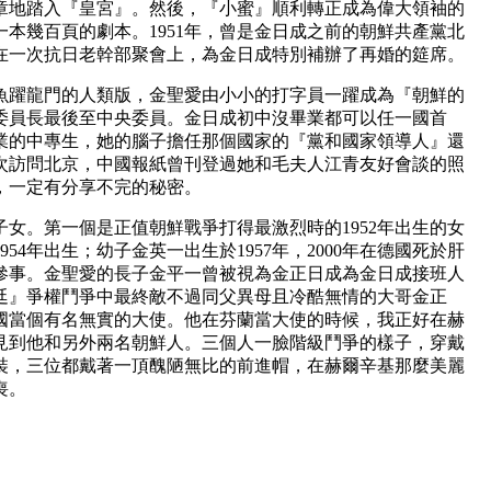
章地踏入『皇宮』。然後，『小蜜』順利轉正成為偉大領袖的
本幾百頁的劇本。1951年，曾是金日成之前的朝鮮共產黨北
在一次抗日老幹部聚會上，為金日成特別補辦了再婚的筵席。
躍龍門的人類版，金聖愛由小小的打字員一躍成為『朝鮮的
委員長最後至中央委員。金日成初中沒畢業都可以任一國首
業的中專生，她的腦子擔任那個國家的『黨和國家領導人』還
次訪問北京，中國報紙曾刊登過她和毛夫人江青友好會談的照
，一定有分享不完的秘密。
。第一個是正值朝鮮戰爭打得最激烈時的1952年出生的女
54年出生；幼子金英一出生於1957年，2000年在德國死於肝
參事。金聖愛的長子金平一曾被視為金正日成為金日成接班人
廷』爭權鬥爭中最終敵不過同父異母且冷酷無情的大哥金正
諸國當個有名無實的大使。他在芬蘭當大使的時候，我正好在赫
見到他和另外兩名朝鮮人。三個人一臉階級鬥爭的樣子，穿戴
裝，三位都戴著一頂醜陋無比的前進帽，在赫爾辛基那麼美麗
喪。