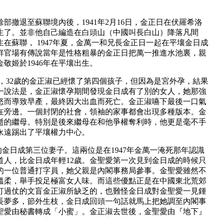
退至蘇聯境內後，1941年2月16日，金正日在伏羅希洛
生了。並非他自己編造在白頭山（中國叫長白山）降落凡間
生在蘇聯， 1947年夏，金萬一和兄長金正日一起在平壤金日成
鮮官場有傳說當年是性格粗暴的金正日把萬一推進水池裏，親
敬姬於1946年在平壤出生。
日，32歲的金正淑已經懷了第四個孩子，但因為是宮外孕，結果
一說法是，金正淑懷孕期間發現金日成有了別的女人，她那強
怒而導致早產，最終因大出血而死亡。金正淑嚥下最後一口氣
在旁邊。一個封閉的社會，領袖的家事都會出現多種版本。金
逝的繼母。特別是後來繼母在和他爭權奪利時，他更是毫不手
永遠踢出了平壤權力中心。
日成第三位妻子。這兩位是在1947年金萬一淹死那年認識
道人，比金日成年輕12歲。金聖愛第一次見到金日成的時候只
的一位普通打字員，她父親是內閣事務局參事。金聖愛雖然不
溫柔，舉手投足極富女人味。而這些優點正是在中國東北荒郊
打過仗的文盲金正淑所缺乏的，也難怪金日成對金聖愛一見鍾
長夢多，節外生枝，金日成回頭一句話就馬上把她調至內閣事
聖愛由秘書轉成「小蜜」。金正淑去世後，金聖愛由『地下』