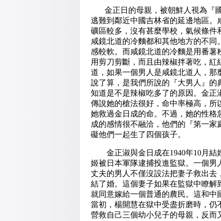
金正日的母親，被朝鮮人視為『國母
逃難到鄰近中國吉林省的延邊地區。
礦區較多，沒有甚麼學校，氣候條件
咸鏡北道的冷麵都和其他地方的不同
感較軟。而咸鏡北道的冷麵是用番薯
用剪刀剪斷，而且由辣椒拌著吃，紅
道，如果一個男人是咸鏡北道人，那
說了算，是我們所說的『大男人』的
知道是不是辣椒吃多了的原因。金正淑
傳說她的槍法很好，命中率極高，所
她救過金日成的命。不過，她的性格
成的感情很不融洽，他們的『第一家
礙他們一起生了四個孩子。
金正淑與金日成在1940年10月
姬被日本軍隊逮捕投進監獄。一個男
丈夫的男人不僅沒設法把妻子救出去
結了婚。這個妻子如果在監獄中瞭解
就同意嫁給一個普通的農民。這和中
當初，楊開慧在獄中受盡折磨時，仍
營救自己三個幼小兒子的母親，反而