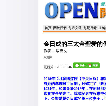
首頁
關於我們
每月文選
每期目錄
主編
金日成的三太金聖爱的
作者： 康春女
八卦陣
更新於︰2019-01-07
2018年12月韓國媒體【中央日報
有她的準確離世日期，只確定了『政
1924年，如果死於2018年，在朝
歲實在是笑喪了。韓國記者在報導中
下。金聖愛是金日成的第三位妻子，