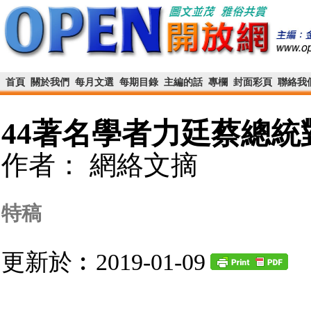
首頁
關於我們
每月文選
每期目錄
主編的話
專欄
封面彩頁
聯絡我
44著名學者力廷蔡總統
作者： 網絡文摘
特稿
更新於︰2019-01-09