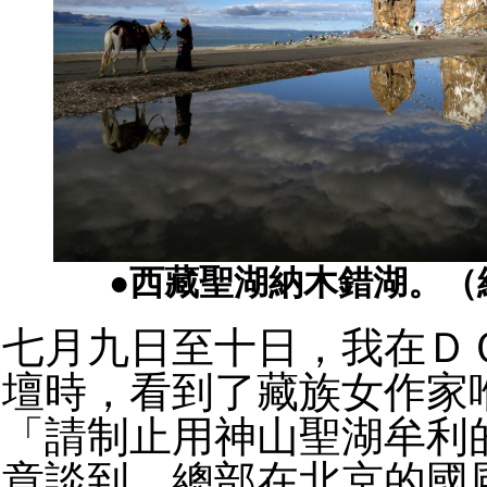
●西藏聖湖納木錯湖。（
七月九日至十日，我在Ｄ
壇時，看到了藏族女作家
「請制止用神山聖湖牟利
章談到，總部在北京的國