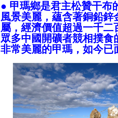
● 甲瑪鄉是君主松贊干布
風景美麗，蘊含著銅鉛鋅
屬，經濟價值超過一千二
眾多中國開礦者競相撲食
非常美麗的甲瑪，如今已