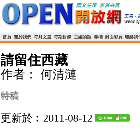
首頁
關於我們
每月文選
每期目錄
主編的話
專欄
封面彩頁
聯絡我
請留住西藏
作者： 何清漣
特稿
更新於︰2011-08-12