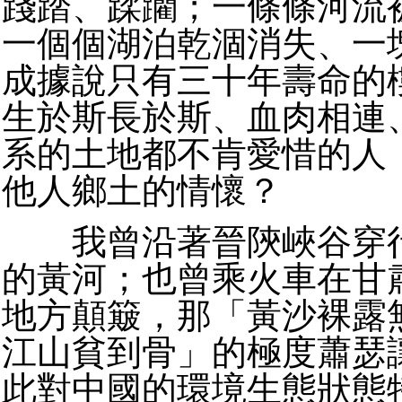
踐踏、蹂躪；一條條河流
一個個湖泊乾涸消失、一
成據說只有三十年壽命的
生於斯長於斯、血肉相連
系的土地都不肯愛惜的人
他人鄉土的情懷？
我曾沿著晉陝峽谷穿行
的黃河；也曾乘火車在甘
地方顛簸，那「黃沙裸露
江山貧到骨」的極度蕭瑟
此對中國的環境生態狀態