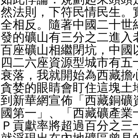
然法則，下符民情民生。
全相反。隨著中國二十世
發的礦山有三分之二進入
百座礦山相繼閉坑，中國
四二六座資源型城市有五
衰落，我就開始為西藏擔
貪婪的眼睛會盯住這塊土
到新華網宣佈「西藏銅礦
國第一」、「西藏礦產業
Ｐ貢獻率將超過百分之三