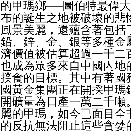
的甲瑪鄉──圖伯特最偉
布的誕生之地被破壞的悲
風景美麗，還蘊含著包括
鉛、鋅、金、銀等多種金
濟價值被估算超過一千二
也成為眾多來自中國內地
撲食的目標。其中有著國
國黃金集團正在開採甲瑪
開礦量為日產一萬二千噸
麗的甲瑪，如今已面目全
的反抗無法阻止這些貪婪