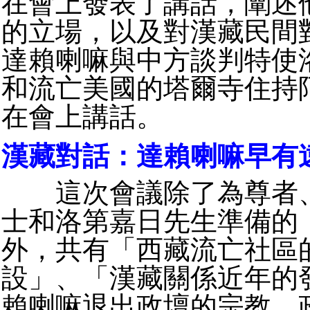
在會上發表了講話，闡述
的立場，以及對漢藏民間
達賴喇嘛與中方談判特使
和流亡美國的塔爾寺住持
在會上講話。
漢藏對話：達賴喇嘛早有
這次會議除了為尊者、
士和洛第嘉日先生準備的
外，共有「西藏流亡社區
設」、「漢藏關係近年的
賴喇嘛退出政壇的宗教、