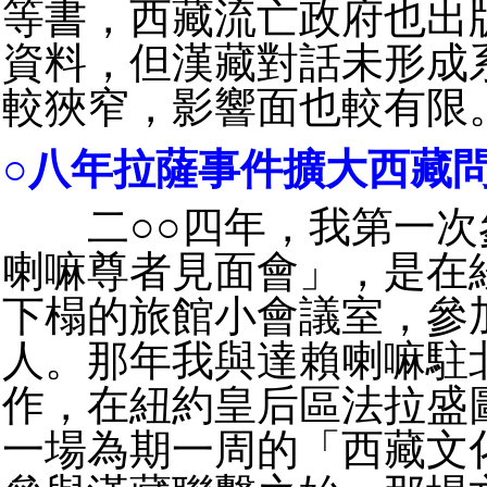
等書，西藏流亡政府也出
資料，但漢藏對話未形成
較狹窄，影響面也較有限
○八年拉薩事件擴大西藏
二○○四年，我第一次
喇嘛尊者見面會」，是在
下榻的旅館小會議室，參
人。那年我與達賴喇嘛駐
作，在紐約皇后區法拉盛
一場為期一周的「西藏文