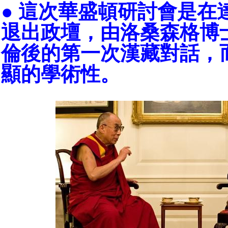
● 這次華盛頓研討會是在
退出政壇，由洛桑森格博
倫後的第一次漢藏對話，
顯的學術性。