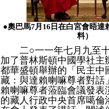
●奧巴馬7月16日在白宮會晤
料）
二○一一年七月九至十
加了普林斯頓中國學社主
都華盛頓舉辦的「民主中
藏：與達賴喇嘛尊者對話
賴喇嘛尊者蒞臨會議發表
的藏人行政中央首席噶倫