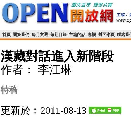
首頁
關於我們
每月文選
每期目錄
主編的話
專欄
封面彩頁
聯絡我
漢藏對話進入新階段
作者： 李江琳
特稿
更新於︰2011-08-13