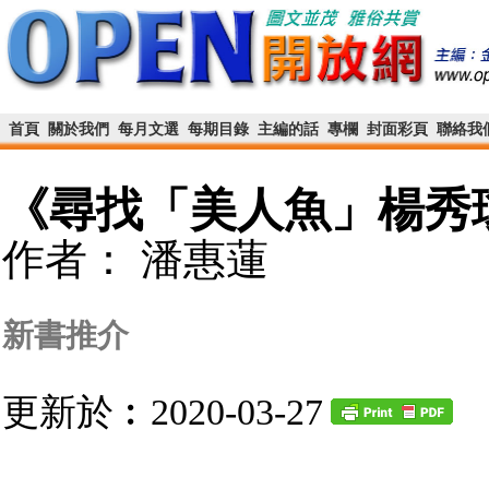
首頁
關於我們
每月文選
每期目錄
主編的話
專欄
封面彩頁
聯絡我
《尋找「美人魚」楊秀
作者： 潘惠蓮
新書推介
更新於︰2020-03-27