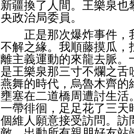
新疆換了人間。王樂泉也
央政治局委員。
正是那次爆炸事件，我
不解之緣。我順藤摸瓜，
離主義運動的來龍去脈。
是王樂泉那三寸不爛之舌
燕舞的時代，烏魯木齊的
壅塞在二道橋周遭討生活
一帶徘徊，足足花了三天
個維人願意接受訪問。訪
敵，出動所有親朋好友站