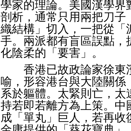
學家的理論。美國漢學界
剖析，通常只用兩把刀子
織結構」切入，一把從「
手。兩派都有盲區誤點，
化陰柔的「要害」。
香港已故政論家徐東濱
喻，形容港台與大陸關係
系於軀體。太緊則亡，太
持若即若離方為上策。中
成「單丸」巨人，若再收
金庸提供的「葵花寶典」