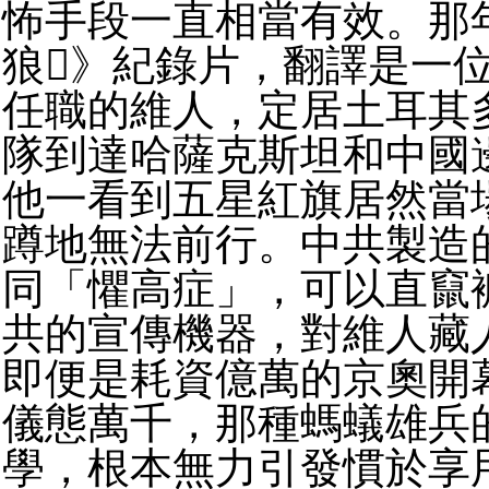
怖手段一直相當有效。那
狼》紀錄片，翻譯是一
任職的維人，定居土耳其
隊到達哈薩克斯坦和中國
他一看到五星紅旗居然當
蹲地無法前行。中共製造
同「懼高症」，可以直竄
共的宣傳機器，對維人藏
即便是耗資億萬的京奧開
儀態萬千，那種螞蟻雄兵
學，根本無力引發慣於享