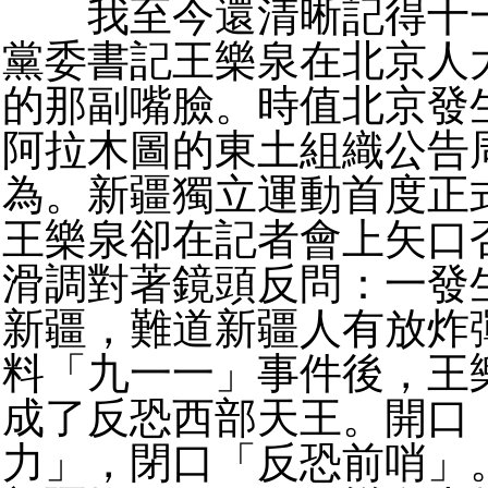
我至今還清晰記得十一
黨委書記王樂泉在北京人
的那副嘴臉。時值北京發
阿拉木圖的東土組織公告
為。新疆獨立運動首度正
王樂泉卻在記者會上矢口
滑調對著鏡頭反問：一發
新疆，難道新疆人有放炸
料「九一一」事件後，王
成了反恐西部天王。開口
力」，閉口「反恐前哨」