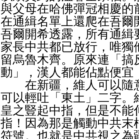
與父母在哈佛彈冠相慶的
在通緝名單上還爬在吾爾
吾爾開希透露，所有通緝
家長中共都已放行，唯獨
留烏魯木齊。原來連「搞
動」，漢人都能佔點便宜
在新疆，維人可以隨意
可以輕吐「東土」二字。
皇之豎起中指，但是不能
指！因為那是觸動中共末
符號。也就是中共視之為