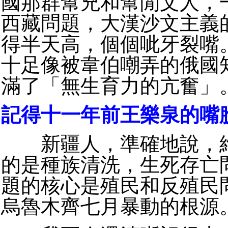
國那群幫兇和幫閒文人，
西藏問題，大漢沙文主義
得半天高，個個呲牙裂嘴
十足像被韋伯嘲弄的俄國
滿了「無生育力的亢奮」
記得十一年前王樂泉的嘴
新疆人，準確地說，維
的是種族清洗，生死存亡
題的核心是殖民和反殖民
烏魯木齊七月暴動的根源