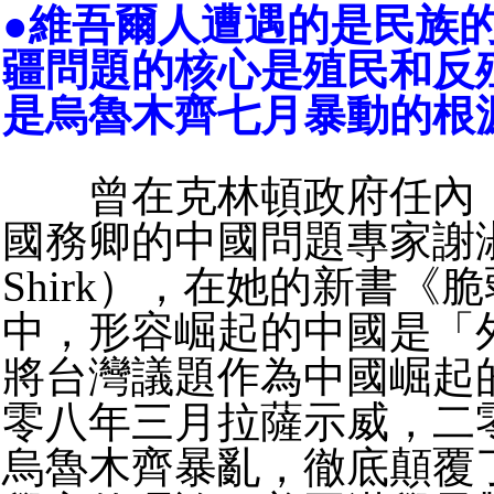
●維吾爾人遭遇的是民族
疆問題的核心是殖民和反
是烏魯木齊七月暴動的根
曾在克林頓政府任內，
國務卿的中國問題專家謝淑麗（
Shirk），在她的新書《
中，形容崛起的中國是「
將台灣議題作為中國崛起
零八年三月拉薩示威，二
烏魯木齊暴亂，徹底顛覆