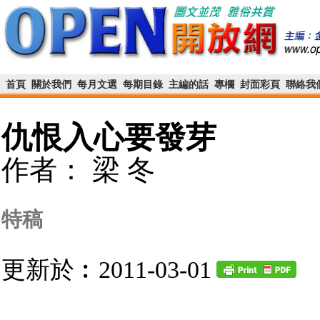
首頁
關於我們
每月文選
每期目錄
主編的話
專欄
封面彩頁
聯絡我
仇恨入心要發芽
作者： 梁 冬
特稿
更新於︰2011-03-01