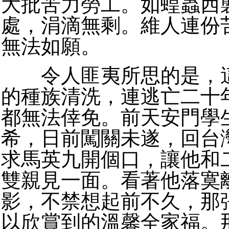
大批苦力勞工。如蝗蟲西
處，涓滴無剩。維人連份
無法如願。
令人匪夷所思的是，這
的種族清洗，連逃亡二十
都無法倖免。前天安門學
希，日前闖關未遂，回台
求馬英九開個口，讓他和
雙親見一面。看著他落寞
影，不禁想起前不久，那
以欣賞到的溫馨全家福。