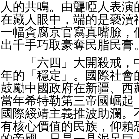
人的共鳴。由聾啞人表演
在藏人眼中，端的是褻瀆
一幅貪腐京官寫真嘴臉，
出千手巧取豪奪民脂民膏
「六四」大開殺戒，中
年的「穩定」。國際社會
鼓勵中國政府在新疆、西
當年希特勒第三帝國崛起
國際綏靖主義推波助瀾。
有核心價值的民族，仰賴
的帝國，只是一具泥足巨