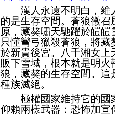
漢人永遠不明白，維人
的是生存空間。蒼狼徵召
原，藏獒嘯天馳躍於皚皚
只懂彎弓獵殺蒼狼，將藏
於新貴後宮。八千湘女上
販下雪域，根本就是明火
狼，藏獒的生存空間。這
種族滅絕。
極權國家維持它的國家
仰賴兩樣武器：恐怖加宣