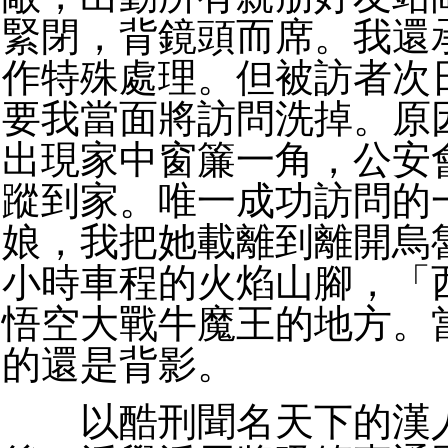
緊閉，背鏡頭而席。我還
作特殊處理。但被訪者次
要我當面將訪問洗掉。原
出現家中窗簾一角，公安
蹤到家。唯一成功訪問的
娘，我把她載離到離開烏
小時車程的火焰山腳，「
悟空大戰牛魔王的地方。
的還是背影。
以酷刑聞名天下的漢人