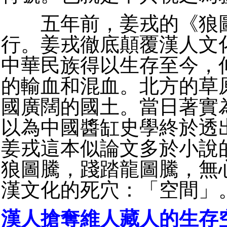
五年前，姜戎的《狼圖
行。姜戎徹底顛覆漢人文
中華民族得以生存至今，
的輸血和混血。北方的草
國廣闊的國土。當日著實
以為中國醬缸史學終於透
姜戎這本似論文多於小說
狼圖騰，踐踏龍圖騰，無
漢文化的死穴：「空間」
漢人搶奪維人藏人的生存