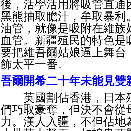
後，活學活用將吸管直通
黑熊抽取膽汁，牟取暴利
油管，就像是吸附在維族
血管。新疆殖民的特色是
要把維吾爾姑娘逼上舞台
飾太平一番。
吾爾開希二十年未能見雙
英國割佔香港，日本殖
們巧取豪奪，但決不會從
力。漢人入疆，不但佔地