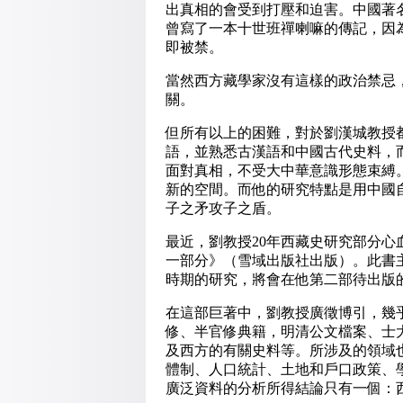
出真相的會受到打壓和迫害。中國著名
曾寫了一本十世班禪喇嘛的傳記，因
即被禁。
當然西方藏學家沒有這樣的政治禁忌
關。
但所有以上的困難，對於劉漢城教授
語，並熟悉古漢語和中國古代史料，
面對真相，不受大中華意識形態束縛
新的空間。而他的研究特點是用中國
子之矛攻子之盾。
最近，劉教授20年西藏史研究部分心
一部分》（雪域出版社出版）。此書
時期的研究，將會在他第二部待出版
在這部巨著中，劉教授廣徵博引，幾
修、半官修典籍，明清公文檔案、士
及西方的有關史料等。所涉及的領域
體制、人口統計、土地和戶口政策、
廣泛資料的分析所得結論只有一個：