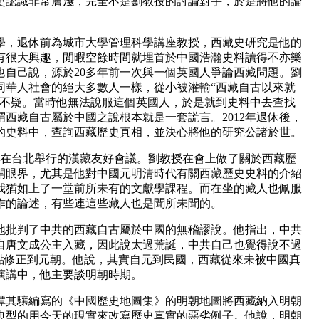
史認識非常膚淺，完全不是劉教授的討論對手，於是將他的論
學，退休前為城市大學管理科學講座教授，西藏史研究是他的
有很大興趣，閒暇空餘時間就埋首於中國浩瀚史料讀得不亦樂
他自己說，源於20多年前一次與一個英國人爭論西藏問題。劉
同華人社會的絕大多數人一樣，從小被灌輸“西藏自古以來就
信不疑。當時他無法說服這個英國人，於是就到史料中去查找
西藏自古屬於中國之說根本就是一套謊言。2012年退休後，
的史料中，查詢西藏歷史真相，並決心將他的研究公諸於世。
參加在台北舉行的漢藏友好會議。劉教授在會上做了關於西藏歷
開眼界，尤其是他對中國元明清時代有關西藏歷史史料的介紹
我猶如上了一堂前所未有的文獻學課程。而在坐的藏人也佩服
作的論述，有些連這些藏人也是聞所未聞的。
地批判了中共的西藏自古屬於中國的無稽謬說。他指出，中共
自唐文成公主入藏，因此說太過荒誕，中共自己也覺得說不過
間點修正到元朝。他說，其實自元到民國，西藏從來未被中國真
演講中，他主要談明朝時期。
譚其驤編寫的《中國歷史地圖集》的明朝地圖將西藏納入明朝
典型的用今天的現實來改寫歷史真實的惡劣例子。他說，明朝