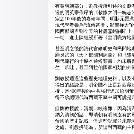
有關明朝部分，劉教授所引述的文獻
過的明英宗作序的《敕修大明一統志
宗之100年後的嘉靖年間，明狀元羅
現代學者譽為“流傳甚廣，影響極大”
國西部國界到今天的甘肅嘉峪關即止
一朝，進士陳組綬所著《皇明職方地
甚至明之後的清代官修明史和民間地
顧炎武的《天下郡國利病圖》和《肇
明代流行的十幾本通俗類書，均未將
竺、爪哇，甚至阿拉伯國家相類的外
劉教授通過這些歷史地理史料，以及
得出的結論是，明帝國不止是對西藏
權，是400年後的中共強行追加給明
得不承認明代時西藏不屬中國可說是
但劉教授說，清朝比較複雜，因為清
納入清朝的話，即清朝有明朝沒有的
帝國的歷史記載，但這些記載並未能
之處。劉教授認為，所謂對西藏的主