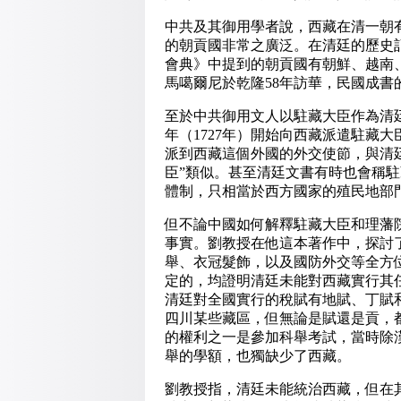
中共及其御用學者說，西藏在清一朝
的朝貢國非常之廣泛。在清廷的歷史
會典》中提到的朝貢國有朝鮮、越南
馬噶爾尼於乾隆58年訪華，民國成書
至於中共御用文人以駐藏大臣作為清
年（1727年）開始向西藏派遣駐藏
派到西藏這個外國的外交使節，與清廷
臣”類似。甚至清廷文書有時也會稱駐
體制，只相當於西方國家的殖民地部
但不論中國如何解釋駐藏大臣和理藩
事實。劉教授在他這本著作中，探討
舉、衣冠髮飾，以及國防外交等全方
定的，均證明清廷未能對西藏實行其
清廷對全國實行的稅賦有地賦、丁賦
四川某些藏區，但無論是賦還是貢，
的權利之一是參加科舉考試，當時除
舉的學額，也獨缺少了西藏。
劉教授指，清廷未能統治西藏，但在