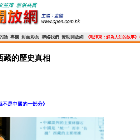
的話
專欄
封面彩頁
聯絡我們
贊助開放網
《毛澤東：鮮為人知的故事》
西藏的歷史真相
就不是中國的一部分》