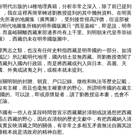
有明代出版的14種地理典籍，分析非常之深入，除了前已提到
》，我在這裡再簡單轉述劉教授提到的其中幾例資料。在明英
洪先所著的地圖集《廣輿圖》，受到後世很高評價，但這部被
的明代地圖集所稱的明帝國版圖只 “西至嘉峪”，即是說，明帝
，而嘉峪關離西藏東部邊界尚有上千里。到明朝末代皇帝崇禎
圖》，西藏仍未在明帝國版圖中。
理輿志之類，也沒有任何史料指西藏是明帝國的一部分。如清
域記》所記載明代地理，國內領土並無西藏。而劉教授查閱了
西藏列入國內行政區，而是將西藏或列入與日本、高麗、天
國、外夷或諸夷之列，或根本就未提到。
有關明朝的封贈、朝貢、戶口記錄、徵稅和執法等歷史記載，
沒有主權，而且也毫無主權要求的野心。所謂明帝國的在藏主
帝國的。可以說，即或原懷疑者，讀了劉教授這本書，也會不
定論。
帝國有一些人在某段時間曾宣示西藏屬於清朝或說過想把西藏
霸占西藏的野心，因此在清朝的歷史文獻中，有把西藏納入清
真實反映清藏之間的關係，有非常之多相互矛盾無法自圓其說
權根本就是清政府的精神自慰。