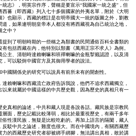
一統志》，明英宗作序，聲稱是要宣示“我國家一統之盛”，但
將西蕃（即西藏）列入七十多個國家的外夷名單，附於《大明
圖》也顯示，西藏的標註是在明帝國大一統的版圖之外，劉教
問道，如果連明朝皇帝本人都沒有將西藏視為自己統治之地，
圖之中？
還提到了明朝時期的一些稱之為類書的民間通俗百科全書類的
沒有包括西藏在內，他特別以類書《萬用正宗不求人》為例。
成公主、清朝時達賴喇嘛和班禪喇嘛的金瓶掣籤認證，以及清
究，可以駁倒中國官方及其御用學者的說法。
和中國關係史的研究可以說具有前所未有的開創性。
嘛，達賴喇嘛和西藏流亡政府告訴我說，他們不追求西藏獨立，
古以來就屬於中國這樣的中共歷史觀，因為歷史的真相只有一
歷史真相的論述，中共和藏人現是各說各話。藏民族是宗教民
靈層面，歷史記載比較薄弱，相比於最重視歷史，有兩千多年
世俗性漢民族，無疑是比較吃虧的。再加上語言的隔閡，藏人
，反駁中共之論述，難度也很大。而在中國境內，有關西藏歷
實力的西藏歷史研究者卻被綁手綁腳，無法講出真相，敢於講