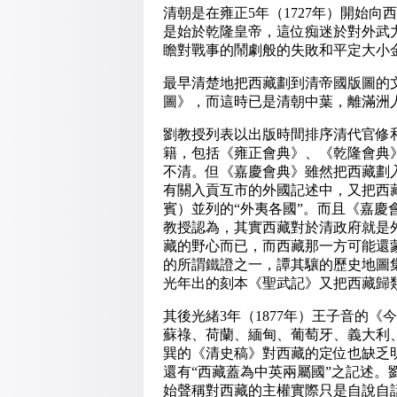
清朝是在雍正5年（1727年）開始
是始於乾隆皇帝，這位痴迷於對外武
瞻對戰事的鬧劇般的失敗和平定大小
最早清楚地把西藏劃到清帝國版圖的
圖》，而這時已是清朝中葉，離滿洲人
劉教授列表以出版時間排序清代官修和
籍，包括《雍正會典》、《乾隆會典
不清。但《嘉慶會典》雖然把西藏劃
有關入貢互市的外國記述中，又把西
賓）並列的“外夷各國”。而且《嘉
教授認為，其實西藏對於清政府就是
藏的野心而已，而西藏那一方可能還
的所謂鐵證之一，譚其驤的歷史地圖
光年出的刻本《聖武記》又把西藏歸
其後光緒3年（1877年）王子音的
蘇祿、荷蘭、緬甸、葡萄牙、義大利
巽的《清史稿》對西藏的定位也缺乏
還有“西藏蓋為中英兩屬國”之記述
始聲稱對西藏的主權實際只是自說自