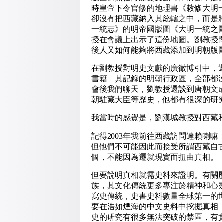
時皇帝下令官修的地理書《敕修大明
卻沒有把西藏納入其統轄之中，而是
一統志》的明帝國版圖《大明一統之
授在會議上出示了這份地圖。劉教授
後人又如何能夠將西藏添加到明朝版
在劉教授對明史文獻的廣徵博引中，
書籍，其記錄的明朝行政區，全部都
會後我們聊天，劉教授還談到唐朝文
朝駐藏大臣等歷史，他都有很深的研
我當時的感覺是，劉漢城教授對西藏
記得2003年我前往西藏訪問達賴喇
但他們不可能因此而接受所謂西藏自
個，不能因為遷就現實而扭曲真相。
但要說明真相就需史料來證明。有關
族，其文化傳統更多專注於精神和心
寫史傳統，史書史料數量全球第一的
要在浩如煙海的中文史料中挖掘真相
史的研究有很多無法突破的禁區，有