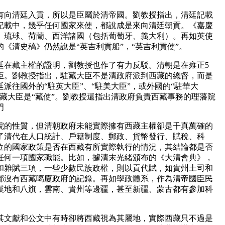
有向清廷入貢，所以是臣屬於清帝國。劉教授指出，清廷記載
記載中，幾乎任何國家來使，都說成是來向清廷朝貢。《嘉慶
、琉球、荷蘭、西洋諸國（包括葡萄牙、義大利）。再如英使
的《清史稿》仍然說是“英吉利貢船”，“英吉利貢使”。
廷在藏主權的證明，劉教授也作了有力反駁。清朝是在雍正5
大臣。劉教授指出，駐藏大臣不是清政府派到西藏的總督，而是
派往國外的“駐英大臣”、“駐美大臣”，或外國的“駐華大
藏大臣是“藏使”。劉教授還指出清政府負責西藏事務的理藩院
門
院的性質，但清朝政府未能實際擁有西藏主權卻是千真萬確的
了清代在人口統計、戶籍制度、郵政、貨幣發行、賦稅、科
位的國家政策是否在西藏有所實際執行的情況，其結論都是否
任何一項國家職能。比如，據清末光緒頒布的《大清會典》，
和雜賦三項，一些少數民族政權，則以貢代賦，如貴州土司和
都沒有西藏噶廈政府的記錄。再如學政體系，作為清帝國臣民
漢地和八旗，雲南、貴州等邊疆，甚至新疆、蒙古都有參加科
其文獻和公文中有時卻將西藏視為其屬地，實際西藏只不過是