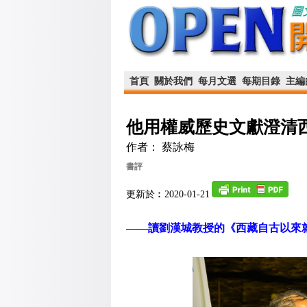
首頁
關於我們
每月文選
每期目錄
主編
他用權威歷史文獻澄清
作者： 蔡詠梅
書評
更新於︰2020-01-21
——讀劉漢城教授的《西藏自古以來