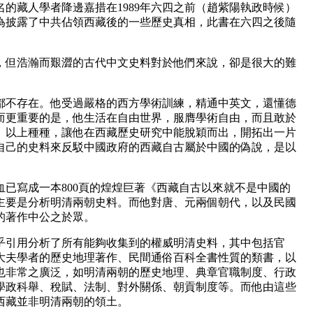
的藏人學者降邊嘉措在1989年六四之前（趙紫陽執政時候）
為披露了中共佔領西藏後的一些歷史真相，此書在六四之後隨
，但浩瀚而艱澀的古代中文史料對於他們來說，卻是很大的難
都不存在。他受過嚴格的西方學術訓練，精通中英文，還懂德
而更重要的是，他生活在自由世界，服膺學術自由，而且敢於
。以上種種，讓他在西藏歷史研究中能脫穎而出，開拓出一片
自己的史料來反駁中國政府的西藏自古屬於中國的偽說，是以
血已寫成一本800頁的煌煌巨著《西藏自古以來就不是中國的
主要是分析明清兩朝史料。而他對唐、元兩個朝代，以及民國
的著作中公之於眾。
乎引用分析了所有能夠收集到的權威明清史料，其中包括官
大夫學者的歷史地理著作、民間通俗百科全書性質的類書，以
也非常之廣泛，如明清兩朝的歷史地理、典章官職制度、行政
學政科舉、稅賦、法制、對外關係、朝貢制度等。而他由這些
西藏並非明清兩朝的領土。