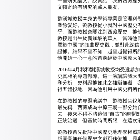
一些研究論文。說實話，我對西藏歷
文轉寄給有研究的藏人朋友。
劉漢城教授本身的學術專業是管理科
業餘愛好。劉教授從小就對中國歷史
乎。而劉教授會關注到西藏歷史，據
教授是出生於新加坡的華人，當時他
屬於中國”的扭曲歷史觀，並對此深
證據。結果不查不知，越查越覺得所謂
他開始一心一意皓首窮經於中國龐大
2016年4月我和劉漢城教授均受邀
史真相的專題報導。這一演講讓我大
和分析，史料證據如此之雄辯無礙，
得五體投地，因為他引用中國史料所
在劉教授的專題演講中，劉教授尖銳
最先稱，西藏成為中原王朝一部分始
去，後來不得不將這個“自古”的時
正統治過，但基於時間所限，在這次
劉教授首先批評中國歷史地理學權威
版圖毫無任何歷史文獻可作依據，是