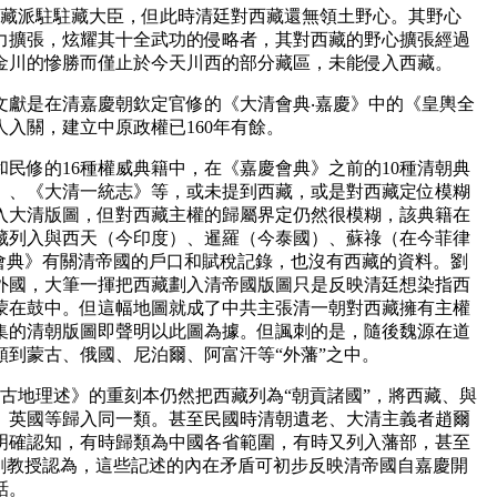
向西藏派駐駐藏大臣，但此時清廷對西藏還無領土野心。其野心
力擴張，炫耀其十全武功的侵略者，其對西藏的野心擴張經過
金川的慘勝而僅止於今天川西的部分藏區，未能侵入西藏。
文獻是在清嘉慶朝欽定官修的《大清會典‧嘉慶》中的《皇輿全
入關，建立中原政權已160年有餘。
民修的16種權威典籍中，在《嘉慶會典》之前的10種清朝典
》、《大清一統志》等，或未提到西藏，或是對西藏定位模糊
入大清版圖，但對西藏主權的歸屬界定仍然很模糊，該典籍在
藏列入與西天（今印度）、暹羅（今泰國）、蘇祿（在今菲律
慶會典》有關清帝國的戶口和賦稅記錄，也沒有西藏的資料。劉
外國，大筆一揮把西藏劃入清帝國版圖只是反映清廷想染指西
蒙在鼓中。但這幅地圖就成了中共主張清一朝對西藏擁有主權
集的清朝版圖即聲明以此圖為據。但諷刺的是，隨後魏源在道
類到蒙古、俄國、尼泊爾、阿富汗等“外藩”之中。
《今古地理述》的重刻本仍然把西藏列為“朝貢諸國”，將西藏、與
、英國等歸入同一類。甚至民國時清朝遺老、大清主義者趙爾
明確認知，有時歸類為中國各省範圍，有時又列入藩部，甚至
。劉教授認為，這些記述的內在矛盾可初步反映清帝國自嘉慶開
話。