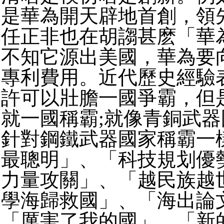
是華為開天辟地首創，領
任正非也在胡謅甚麽「
華
不知它源出美國，華為要
專利費用。
近代歷史經驗
許可以壯膽一國爭霸，
但
就一國稱霸;
就像青銅武器
針對鋼鐵武器國家稱霸一
最聰明」、「科技規划優
力量攻關」、「
越民族越
學海歸救國」、「海出論
「
厲害了我的國」、「新