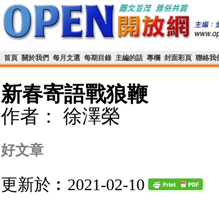
首頁
關於我們
每月文選
每期目錄
主編的話
專欄
封面彩頁
聯絡我
新春寄語戰狼鞭
作者： 徐澤榮
好文章
更新於︰2021-02-10