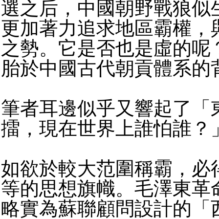
選之后，中國朝野戰狼似
更加著力追求地區霸權，
之勢。它是否也是虛的呢
胎於中國古代朝貢體系的
筆者耳邊似乎又響起了「
擂，現在世界上誰怕誰？
如欲於較大范圍稱霸，必
等的思想旗幟。
毛澤東革
略實為蘇聯顧問設計的「