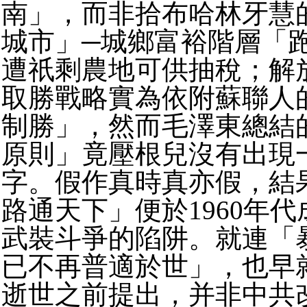
南」，
而非拾布哈林牙慧
城市」─城鄉富裕階層「
遭祇剩農地可供抽稅；
解
取勝戰略實為依附蘇聯人
制勝」，
然而毛澤東總結
原則」竟壓根兒沒有出現
字。假作真時真亦假，結
路通天下」
便於1960年
武裝斗爭的陷阱。就連「
已不再普適於世」，也早
逝世之前提出，
并非中共