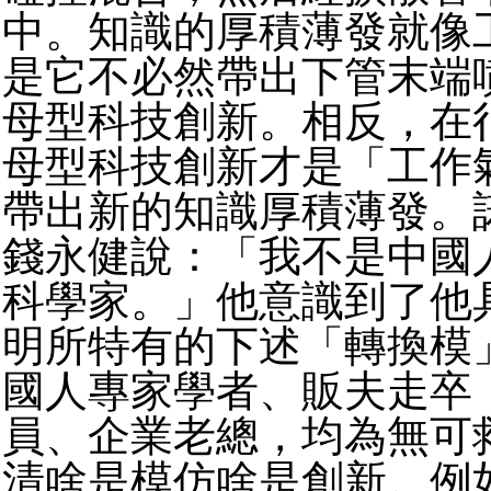
中。知識的厚積薄發就像
是它不必然帶出下管末端
母型科技創新。相反，
在
母型科技創新才是「工作
帶出新的知識厚積薄發。
錢永健說：「
我不是中國
科學家。」他意識到了他
明所特有的下述「
轉換模
國人專家學者、販夫走卒
員、
企業老總，均為無可
清啥是模仿啥是創新。例如