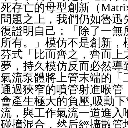
死存亡的母型創新（Matrix I
問題之上，我們仍如魯迅
復證明自己：「除了一無
所有。」模仿不是創新，
芬式「比而齊之，齊而上
夢，
持久模仿反而必然導
氣流泵體將上管末端的「
通過狹窄的噴管射進喉管
會產生極大的負壓,吸動
流，
與工作氣流一道進入
碰撞混合，
然后經擴散管