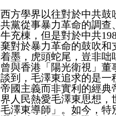
西方學界以往對於中共鼓
共黨從事暴力革命的調查
牛充棟，
但是對於中共19
棄對於暴力革命的鼓吹和
着墨，虎頭蛇尾，豈非咄
曾與香港「陽光衛視」
董
談到，
毛澤東追求的是一
帝國主義而非實利的經典
界人民熱愛毛澤東思想，
毛澤東導師」。如今，
特