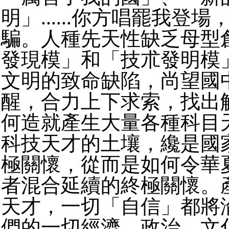
明」......你方唱罷我登場
騙。人種先天性缺乏母型
發現模」和「
技朮發明模
文明的致命缺陷，尚望國
醒，
合力上下求索，找出
何造就產生大量各種科目
科技天才的土壤，纔是國
極關懷，
從而是如何令華
者混合延續的終極關懷。
天才，一切「自信」都將
們的一切經濟、
政治、文