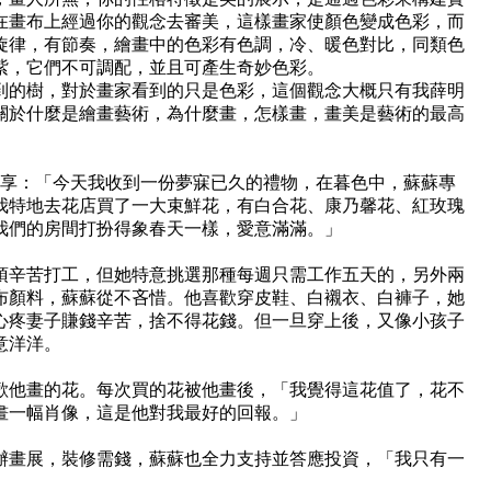
在畫布上經過你的觀念去審美，這樣畫家使顏色變成色彩，而
旋律，有節奏，繪畫中的色彩有色調，冷、暖色對比，同類色
紫，它們不可調配，並且可產生奇妙色彩。
到的樹，對於畫家看到的只是色彩，這個觀念大概只有我薛明
關於什麼是繪畫藝術，為什麼畫，怎樣畫，畫美是藝術的最高
分享：「今天我收到一份夢寐已久的禮物，在暮色中，蘇蘇專
我特地去花店買了一大束鮮花，有白合花、康乃馨花、紅玫瑰
我們的房間打扮得象春天一樣，愛意滿滿。」
須辛苦打工，但她特意挑選那種每週只需工作五天的，另外兩
布顏料，蘇蘇從不吝惜。他喜歡穿皮鞋、白襯衣、白褲子，她
心疼妻子賺錢辛苦，捨不得花錢。但一旦穿上後，又像小孩子
意洋洋。
歡他畫的花。每次買的花被他畫後，「我覺得這花值了，花不
畫一幅肖像，這是他對我最好的回報。」
辦畫展，裝修需錢，蘇蘇也全力支持並答應投資，「我只有一