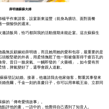
薛明德蘇蘇夫婦
師楊平作東請客，設宴新東溢豐（前身為膳坊、面對面餐
過一個愉快的週末。
次邀請飯局，恰巧都與我的活動撞期未能赴宴。這次蘇蘇生
她義無反顧嫁給薛明德，而且她用她的愛和包容，最重要的是
石頭般堅硬的外表，用柔情撫慰了他一顆被傷害得千瘡百孔的
換骨。昔日一臉戾氣、一觸即發的「火藥桶」，如今愛有所
柔情，脾氣變好了，還學會跟人道歉。
當天跟蘇蘇登記結婚。接著，他邀請我去他家做客，鄭重其事發來
新婚燕爾，千金一刻的喜慶日子，你可以用車載王渝、立群同
蘇蘇的「傳奇愛情故事」。
她點評他的畫，一語中的，他覺得自己遇到了知音人。