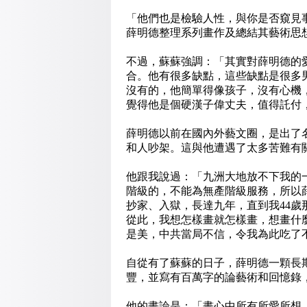
「他們也是檢驗人性，與你是否窺見
薛明德整理系列畫作及總結其藝術思
不過，蘇蘇強調：「其實對薛明德的
合。他有很多缺點，這些缺點是很多
沒有的，他簡單得像孩子，沒有心機
覺得他是個硬漢子偉丈夫，值得託付
薛明德以前在國內外藝文圈，是出了
和人吵架。這與他遭遇了太多苦難有
他跟我說過：「九洲大地放不下我的
階級的，不能為無產階級服務，所以薛明
抄家、入獄，長達九年，直到我44
從此，我想怎樣畫就怎樣畫，想畫什
是美，中共當局不信，令我為此吃了
自從有了蘇蘇的日子，薛明德一顆長
豐，並寫有百萬字的論藝術和回憶錄
他的畫論是：「畫心中所有所愛所想