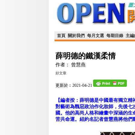
首頁
關於我們
每月文選
每期目錄
主編
薛明德的鐵漢柔情
作者： 曾慧燕
好文章
更新於︰2021-04-21
【編者按：薛明德是中國最有獨立精神的
對藝術為醜惡政治作化妝師，先後七
國。他的高尚人格和繪畫中深涵的生
苦共命運。紐約名記者曾慧燕將他們