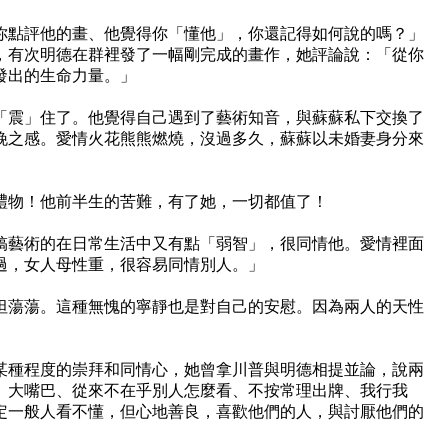
你點評他的畫、他覺得你「懂他」，你還記得如何說的嗎？」
，有次明德在群裡發了一幅剛完成的畫作，她評論說：「從你
發出的生命力量。」
「震」住了。他覺得自己遇到了藝術知音，與蘇蘇私下交換了
晚之感。愛情火花熊熊燃燒，沒過多久，蘇蘇以未婚妻身分來
禮物！他前半生的苦難，有了她，一切都值了！
搞藝術的在日常生活中又有點「弱智」，很同情他。愛情裡面
過，女人母性重，很容易同情別人。」
坦蕩蕩。這種無愧的寧靜也是對自己的安慰。因為兩人的天性
某種程度的崇拜和同情心，她曾拿川普與明德相提並論，說兩
、大嘴巴、從來不在乎別人怎麼看、不按常理出牌、我行我
定一般人看不懂，但心地善良，喜歡他們的人，與討厭他們的