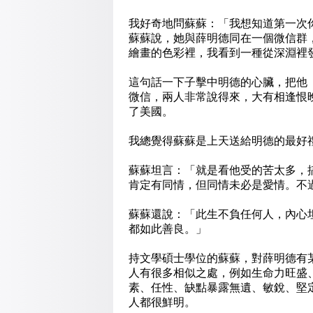
我好奇地問蘇蘇：「我想知道第一次
蘇蘇說，她與薛明德同在一個微信群
繪畫的色彩裡，我看到一種從深淵裡
這句話一下子擊中明德的心臟，把他
微信，兩人非常說得來，大有相逢恨
了美國。
我總覺得蘇蘇是上天送給明德的最好
蘇蘇坦言：「就是看他受的苦太多，
肯定有同情，但同情未必是愛情。不
蘇蘇還說：「此生不負任何人，內心
都如此善良。」
持文學碩士學位的蘇蘇，對薛明德有
人有很多相似之處，例如生命力旺盛
素、任性、缺點暴露無遺、敏銳、堅
人都很鮮明。