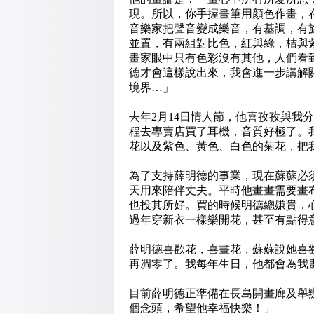
現。所以，你手握畫筆用顏色作畫，
音樂家把聲音變成樂音，有基調，有
並置，有兩組對比色，紅與綠，桔與
畫家眼中只有色彩沒有其他，人們看
德才會這樣說出來，我會進一步講解
境界…」
去年2月14日情人節，他喜孜孜與我
程去專賣店買了耳機，音質好極了。
花以及紫色、黃色、白色的菊花，把
為了支持薛明德的事業，現在蘇蘇必
天用來陪伴丈夫。平時他畫畫需要畫
也投其所好。買的時候明德總嫌貴，
過年穿新衣一樣樂開花，甚至有點得
薛明德喜歡花，喜畫花，蘇蘇說她喜
再凋零了。我每年生日，他都會為我
目前薛明德正準備在長島開畫廊及舉
個念頭，希望他幸福快樂！」