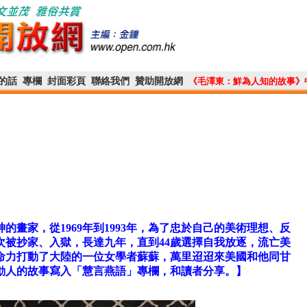
的話
專欄
封面彩頁
聯絡我們
贊助開放網
《毛澤東：鮮為人知的故事》
畫家，從1969年到1993年，為了忠於自己的美術理想、反
次被抄家、入獄，長達九年，直到44歲選擇自我放逐，流亡美
命力打動了大陸的一位女學者蘇蘇，萬里迢迢來美國和他同甘
動人的故事寫入「慧言燕語」專欄，和讀者分享。】