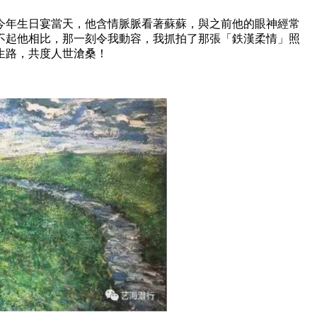
今年生日宴當天，他含情脈脈看著蘇蘇，與之前他的眼神經常
不起他相比，那一刻令我動容，我抓拍了那張「鉄漢柔情」照
生路，共度人世滄桑！