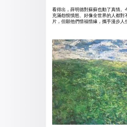
看得出，薛明德對蘇蘇也動了真情。
充滿怨恨憤怒、好像全世界的人都對
片，但願他們惜福惜緣，攜手漫步人