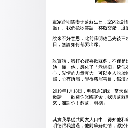
畫家薛明德妻子蘇蘇生日，室內設計
廳）。我們歡歌笑語，杯觥交錯，度
說來不好意思，此前薛明德已先後三
日，無論如何都要出席。
說實話，我打心裡喜歡蘇蘇，不僅是
她「懂」他，感化了「老橡樹」貌似
心，愛情的力量真大，可以令人脫胎
歸，心有所屬，變得慈眉善目，鐵漢
2019年1月18日，明德通知我，
邀請：「歡迎你光臨寒舍，我與蘇蘇
來，謝謝你！蘇蘇、明德」
其實我早從共同友人口中，得知他和
明德跟我提過，他對蘇蘇動情，源於