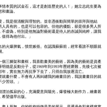
事情本質的試金石，這才是創造歷史的人！」她立志此生要為
想和畫論。
愛，我是很清醒與理智的。並非憑衝動與簡單的崇拜與他結
男人具有的，也是可以包容的。但他的優點，卻是很多男人所
，不虛偽，特別是他無論對藝術還是待人的赤誠與純粹，讓我
，值得為他付出。」
名的火爆脾氣，憤世嫉俗。在認識蘇蘇前，經常看誰不順眼就
關。
一個三腳架和畫框，我喜歡畫美的藝術，因為美的藝術是資產
德是反動分子，從1969年到1993年歷經磨難，先後七次被
歲那年，實在無力再抗爭下去了，只得自我放逐流亡。
麼就畫什麼，不會有人再糾纏我的繪畫目的，我說畫畫目的就
不少苦頭。」
期漂泊孤寂的心，充滿愛意與陽光，爆發極大創作力，繪畫甚
，希望儘早出版。
，畫人所無，你的性格特徵是美的展示，是通過色彩來構建實