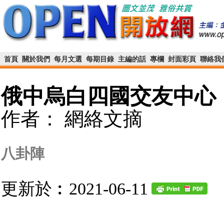
首頁
關於我們
每月文選
每期目錄
主編的話
專欄
封面彩頁
聯絡我
俄中烏白四國交友中心
作者： 網絡文摘
八卦陣
更新於︰2021-06-11