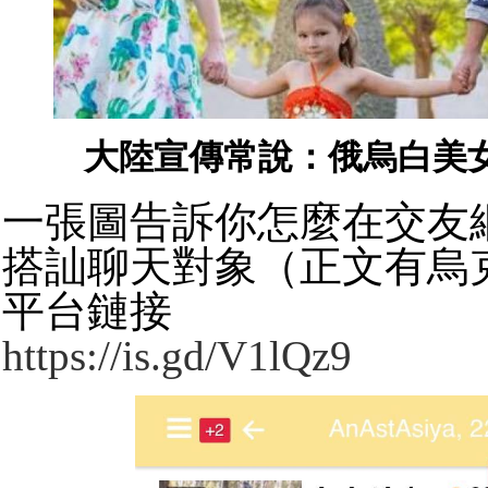
大陸宣傳常說：俄烏白美
一張圖告訴你怎麼在交友
搭訕聊天對象（正文有烏
平台鏈接
https://is.gd/V1lQz9