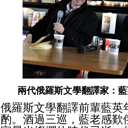
兩代俄羅斯文學翻譯家：藍
俄羅斯文學翻譯前輩藍英
酌。酒過三巡，藍老感歎