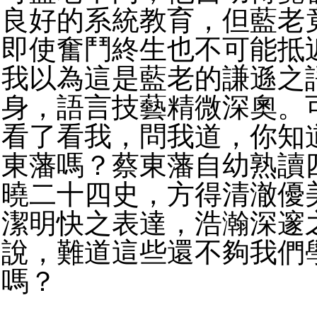
良好的系統教育，但藍老
即使奮鬥終生也不可能抵
我以為這是藍老的謙遜之
身，語言技藝精微深奧。
看了看我，問我道，你知
東藩嗎？蔡東藩自幼熟讀
曉二十四史，方得清澈優
潔明快之表達，浩瀚深邃
說，難道這些還不夠我們
嗎？