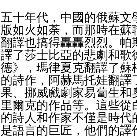
五十年代，中國的俄蘇文
版如火如荼，而那時在蘇
翻譯也搞得轟轟烈烈。帕
譯了莎士比亞的悲劇和歌
德》，瑪律夏克翻譯了蘇
的詩作，阿赫馬托娃翻譯
果、挪威戲劇家易蔔生和
里爾克的作品等。這些從
的詩人和作家不僅是時代
是語言的巨匠，他們的譯