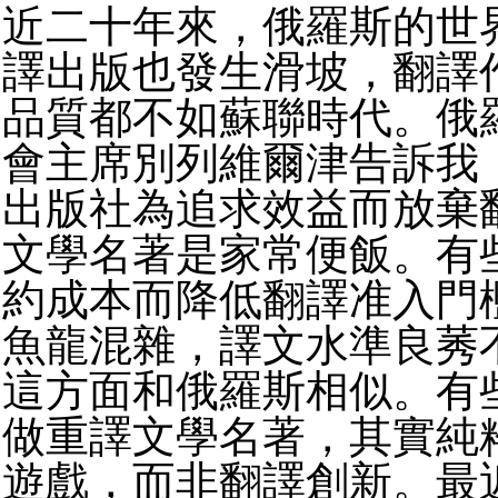
近二十年來，俄羅斯的世
譯出版也發生滑坡，翻譯
品質都不如蘇聯時代。俄
會主席別列維爾津告訴我
出版社為追求效益而放棄
文學名著是家常便飯。有
約成本而降低翻譯准入門
魚龍混雜，譯文水準良莠
這方面和俄羅斯相似。有
做重譯文學名著，其實純
遊戲，而非翻譯創新。最