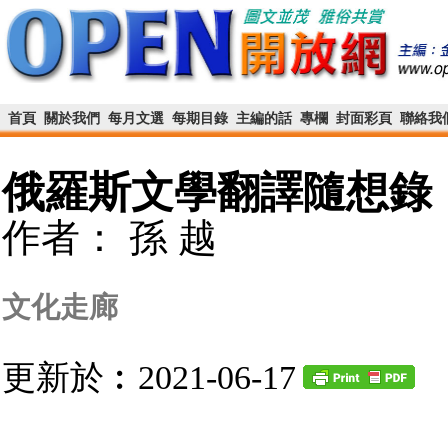
首頁
關於我們
每月文選
每期目錄
主編的話
專欄
封面彩頁
聯絡我
俄羅斯文學翻譯隨想錄
作者： 孫 越
文化走廊
更新於︰2021-06-17