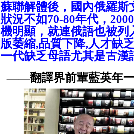
蘇聯解體後，國內俄羅斯
狀況不如70-80年代，20
機明顯，就連俄語也被列
版萎縮,品質下降,人才缺
一代缺乏母語尤其是古漢
——翻譯界前輩藍英年一