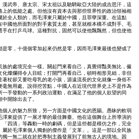
漢武帝、唐太宗、宋太祖以及馳騁歐亞大陸的成吉思汗，這
格上的低能之處。但他沒有資本去與那些世界性的政治領袖相
屬於全人類的，而毛澤東只屬於中國，且罪孽深重。在這點
在中國他所面對的對手素質太差，甚至就根本構不成對手。毛
選手在打乒乓球。這種對抗，固然可以使他飄飄然，但也使他
是零，十億個零加起來仍然是零，因而毛澤東最後也變成了
族的處境完全一樣。關起門來看自己，真覺得豔美無比，儼
文化燦爛得令人目眩；打開門再看自己，頓時相形見絀，非但
拄著杖卻又要吃母乳的老小孩，源遠流長的文化就像一身俗不
便毫無用處。說得挖苦點，中國人在近現代世界史上不是作為
所一手發動的一系列政治運動，在滿足了他的個人欲望的同
類中開除出去了。
個人的魅力所致，另一方面是中國文化的恩賜。愚昧的軟弱
毛澤東提供了一展才華的最佳舞臺。他在這個舞台上所導演的
、「四清」等轟動一時的劇碼，但是這些都是模仿之作，完全
。屬於毛澤東個人獨創的傑作是「文革」。這是一部以全民族
的獨一無二就在於把專制主義發展到了前無古人的境地。因