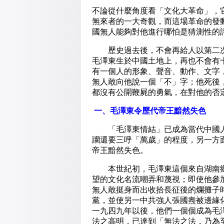
不論從什麼角度看「文化大革命」，
無來者的一大奇觀，而這場革命的發
國無人能夠對他進行哪怕是猜測性的
歷史過去後，不會再給人以第二次
毛澤東生於中國土地上，再也不會有
有一個人的形象、聲音、動作、文字
無人敢向他說一個「不」字；他死後
都沒有公開鞭屍的勇氣，在對他的否
一、毛澤東令歷代帝王黯然失色
「毛澤東情結」已成為當代中國人
躪還要三呼「萬歲」的程度，另一方
帝王黯然失色。
本世紀初，毛澤東這個來自湖南鄉
望的文化名流嘲弄和蔑視；即使他參
無人敢挺身而出收拾長征後的爛攤子
黨，並使另一中共強人張國燾被邊緣
一九四九年以後，他們一個個成為毛
法之高明，已達到「無法之法，乃為