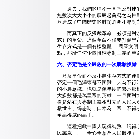
過去，我們的理論一直把反對建的
無數次大大小小的農民起義稱之為推
只造成了中國歷史的封閉迴圈和專制
而真正的反獨裁革命，必須是對以
式）的革命。這個革命不僅要打倒皇
生存方式是一個有機整體──農業文
點，那麼任何企圖推翻專制主義的革
六、否定毛是全民族的一次脫胎換骨
只反皇帝而不反小農生存方式的運動
否定一個毛澤東都不困難，人為不行
的小農意識。也就是像早期的魯迅那
大多數都是罵皇帝的英雄，一旦面對
看是站在與專制主義相對立的人民大
救世主。得志時，自奉為上帝；不得
至高權威的高手。
這種把戲中國人玩得純熟、玩得心
民萬歲」、「全心全意為人民服務」