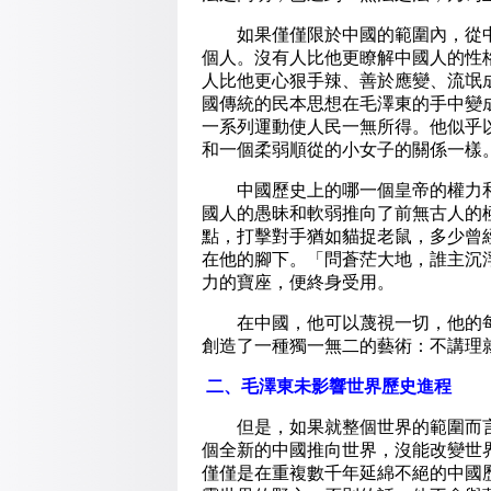
如果僅僅限於中國的範圍內，從中
個人。沒有人比他更瞭解中國人的性
人比他更心狠手辣、善於應變、流氓
國傳統的民本思想在毛澤東的手中變
一系列運動使人民一無所得。他似乎
和一個柔弱順從的小女子的關係一樣
中國歷史上的哪一個皇帝的權力和
國人的愚昧和軟弱推向了前無古人的
點，打擊對手猶如貓捉老鼠，多少曾
在他的腳下。「問蒼茫大地，誰主沉
力的寶座，便終身受用。
在中國，他可以蔑視一切，他的每
創造了一種獨一無二的藝術：不講理
二、毛澤東未影響世界歷史進程
但是，如果就整個世界的範圍而言
個全新的中國推向世界，沒能改變世
僅僅是在重複數千年延綿不絕的中國