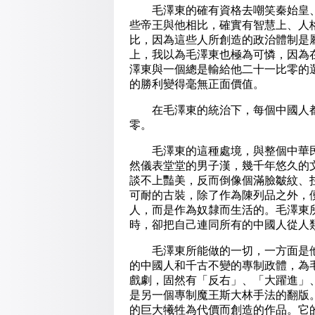
毛澤東的確有資格去嘲笑秦始皇、
些帝王與他相比，確實有智慧上、人
比，因為這些人所創造的政治體制是
上，我以為毛澤東也極為可憐，因為
澤東與一個總是輸給他二十一比零的
的勝利變得毫無正面價值。
在毛澤東的統治下，每個中國人都
零。
毛澤東的這種處境，與整個中華民
然儀表堂堂的男子漢，幾千年悠久的
談不上豔美，反而倒像個滿臉皺紋、
可耐的古裝，除了作為陳列品之外，
人，而是作為奴隸而生活的。毛澤東
時，卻把自己連同所有的中國人從人
毛澤東所能做的一切，一方面是他
的中國人和千古不變的專制政體，為
戲劇，固然有「反右」、「大躍進」
是另一個專制魔王斯大林手法的翻版
的巨大犧牲為代價而創造的作品。它