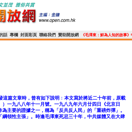
的話
專欄
封面彩頁
聯絡我們
贊助開放網
《毛澤東：鮮為人知的故事》
重發這篇文章時，曾有如下說明﹕本文寫於將近二十年前，原載
》）一九八八年十一月號。一九八九年六月廿四日《北京日
作為主要的證據之一，稱為「反共反人民」的「重磅炸彈」。
「綱領性主張」。時逢毛澤東死忌三十年，中共媒體又在大肆