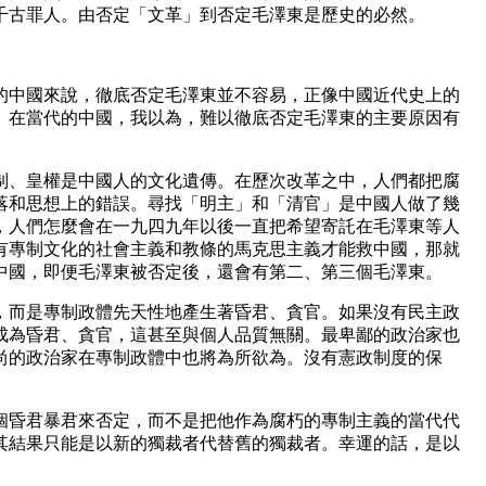
千古罪人。由否定「文革」到否定毛澤東是歷史的必然。
中國來說，徹底否定毛澤東並不容易，正像中國近代史上的
。在當代的中國，我以為，難以徹底否定毛澤東的主要原因有
、皇權是中國人的文化遺傳。在歷次改革之中，人們都把腐
落和思想上的錯誤。尋找「明主」和「清官」是中國人做了幾
，人們怎麼會在一九四九年以後一直把希望寄託在毛澤東等人
有專制文化的社會主義和教條的馬克思主義才能救中國，那就
中國，即便毛澤東被否定後，還會有第二、第三個毛澤東。
而是專制政體先天性地產生著昏君、貪官。如果沒有民主政
成為昏君、貪官，這甚至與個人品質無關。最卑鄙的政治家也
尚的政治家在專制政體中也將為所欲為。沒有憲政制度的保
昏君暴君來否定，而不是把他作為腐朽的專制主義的當代代
其結果只能是以新的獨裁者代替舊的獨裁者。幸運的話，是以
。