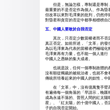
但是，無論怎樣，專制還是專制，
最重要的不是否定作為個人、作為昏
但改革以來對毛澤東的批判，仍然停
對昏君和貪官的否定中都爭相標榜自
五、中國人要敢於自我否定
其次，只否定少數當權者而不否定
真正否定。如前所述，「文革」的發
為以毛澤東為代表的當權者們極端化
毛澤東再有力量，也不能一個人進行
中國人之愚昧的集大成者。
也就是說，任何一個專制政體的產
沒有順從獨裁的被統治者，也就不會
傳統所培養起來的中國人的奴性，中
在「文革」中，沒有億萬隻手臂高
有遍佈每一個角落的「早請示，晚匯
成為永遠不落的、普照人間的紅太陽
星」、「紅太陽」的十億中國人，否
子的自我否定開始。