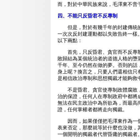
而，對於中華民族來說，毛澤東不啻
四、不能只反昏君不反專制
但是，對於有幾千年的封建傳統的
一次次反封建運動都以失敗告終一樣
以下兩點：
首先，只反昏君、貪官而不反專制
敗歸結為某個統治者的道德人格的墮
千年、至今仍然在做的夢。否則的話
身上呢？換言之，只要人們還相信只
是相信政治專制和思想獨裁才能夠救
不是昏君、貪官使專制政體腐敗，
治的保證，任何人在專制政府中都將
無法在民主政治中為所欲為，而最高
證，任何掌權者都將走向獨裁。
因而，如果僅僅把毛澤東作為一個
表來否定，那麼就等於什麼也沒做，
一個開明的獨裁者代替昏庸的獨裁者