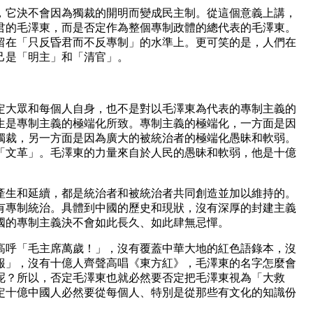
它決不會因為獨裁的開明而變成民主制。從這個意義上講，
君的毛澤東，而是否定作為整個專制政體的總代表的毛澤東。
留在「只反昏君而不反專制」的水準上。更可笑的是，人們在
己是「明主」和「清官」。
大眾和每個人自身，也不是對以毛澤東為代表的專制主義的
生是專制主義的極端化所致。專制主義的極端化，一方面是因
獨裁，另一方面是因為廣大的被統治者的極端化愚昧和軟弱。
「文革」。毛澤東的力量來自於人民的愚昧和軟弱，他是十億
生和延續，都是統治者和被統治者共同創造並加以維持的。
有專制統治。具體到中國的歷史和現狀，沒有深厚的封建主義
國的專制主義決不會如此長久、如此肆無忌憚。
呼「毛主席萬歲！」，沒有覆蓋中華大地的紅色語錄本，沒
報」，沒有十億人齊聲高唱《東方紅》，毛澤東的名字怎麼會
呢？所以，否定毛澤東也就必然要否定把毛澤東視為「大救
定十億中國人必然要從每個人、特別是從那些有文化的知識份