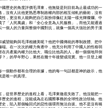
國歷史的角度評價毛澤東，他無疑是到目前為止最成功的一
格，沒有人比他更熟悉專制政權內部的相互傾軋的藝術，沒有
成性，更沒有人能夠把自己裝扮得像紅太陽一樣光輝燦爛。中
成了「人民萬歲」和「全心全意為人民服務」，而他又能通過
以一個人的力量與整個中國對抗，就像一個高大強壯的男子漢
。
威望能夠與毛澤相媲美呢？他把中國傳統的專制政體、把中
極端。在一次次的權力角逐中，他充分利用了中國人的性格弱
經在共產黨內權力比他大、職位比他高的人，都一個個地拜倒
浮？」的早年野心，果然在幾十年後變成現實。他一旦登上權
一個動作都有合理的依據，他的每一句話都是神的啟示，他
就是唯一的真理。
，從世界歷史的進程上看，毛澤東徹底失敗了。他沒能把一
界歷史的進程，沒能成為左右國際事務的全球性政治領袖。他
歷史，陷入那個輪回式的惡性循環而無法自拔。他不是沒有稱