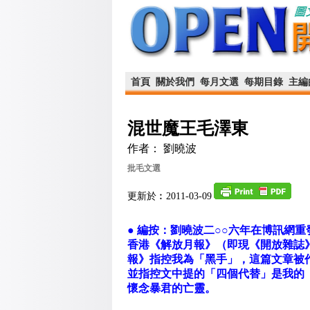
首頁
關於我們
每月文選
每期目錄
主編
混世魔王毛澤東
作者： 劉曉波
批毛文選
更新於︰2011-03-09
● 編按：劉曉波二○○六年在博訊網
香港《解放月報》（即現《開放雜誌
報》指控我為「黑手」，這篇文章被
並指控文中提的「四個代替」是我的
懷念暴君的亡靈。