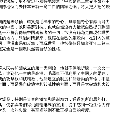
蘇聯決裂，更不會迫不及待地製造「中國是第三世界革命的中
國際地位而去慷本來就一窮二白的國家之慨，將大把大把的錢
的超級領袖，確實是毛澤東的野心。無奈他野心有餘而能力
大的中國，以與美蘇對抗，也就自然沒有力量把自己提升到國
無一不符合傳統中國獨裁者的一切，卻沒有絲毫走向現代世界
遠的地方，只能封閉起來，龜縮在自己的軀殼內，在對內的整
國，毛澤東易如反掌；而玩世界，他卻像個只知道死守二畝三
這完全是一個農民起義首領的性格。
人民共和國成立的第一天開始，他就不停地折騰，一次比一
革」達到他一生的最高潮。毛澤東不僅利用了中國人的愚昧，
洩的攻擊欲和破壞欲，他所建立的制度和所發動的革命，不是
方面，而是導向破壞性和毀滅性的方面，而且是大破壞和大毀
爆發，特別是青春的激情和過剩精力，通過無所顧忌的打、
典，使參與者們得到酣暢淋漓的宣泄，從中感到一種生命力釋
次又一次的失敗，甚至虛弱到不敢正視自己的程度。