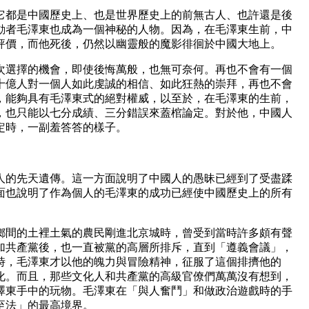
它都是中國歷史上、也是世界歷史上的前無古人、也許還是後
動者毛澤東也成為一個神秘的人物。因為，在毛澤東生前，中
評價，而他死後，仍然以幽靈般的魔影徘徊於中國大地上。
選擇的機會，即使後悔萬般，也無可奈何。再也不會有一個
十億人對一個人如此虔誠的相信、如此狂熱的崇拜，再也不會
，能夠具有毛澤東式的絕對權威，以至於，在毛澤東的生前，
，也只能以七分成績、三分錯誤來蓋棺論定。對於他，中國人
定時，一副羞答答的樣子。
的先天遺傳。這一方面說明了中國人的愚昧已經到了受盡蹂
面也說明了作為個人的毛澤東的成功已經使中國歷史上的所有
間的土裡土氣的農民剛進北京城時，曾受到當時許多頗有聲
加共產黨後，也一直被黨的高層所排斥，直到「遵義會議」，
時，毛澤東才以他的魄力與冒險精神，征服了這個排擠他的
化。而且，那些文化人和共產黨的高級官僚們萬萬沒有想到，
澤東手中的玩物。毛澤東在「與人奮鬥」和做政治遊戲時的手
至法」的最高境界。