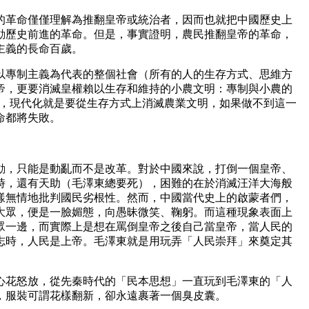
革命僅僅理解為推翻皇帝或統治者，因而也就把中國歷史上
動歷史前進的革命。但是，事實證明，農民推翻皇帝的革命，
主義的長命百歲。
專制主義為代表的整個社會（所有的人的生存方式、思維方
帝，更要消滅皇權賴以生存和維持的小農文明：專制與小農的
明，現代化就是要從生存方式上消滅農業文明，如果做不到這一
命都將失敗。
，只能是動亂而不是改革。對於中國來說，打倒一個皇帝、
時，還有天助（毛澤東總要死），困難的在於消滅汪洋大海般
樣無情地批判國民劣根性。然而，中國當代史上的啟蒙者們，
大眾，便是一臉媚態，向愚昧微笑、鞠躬。而這種現象表面上
眾一邊，而實際上是想在罵倒皇帝之後自己當皇帝，當人民的
志時，人民是上帝。毛澤東就是用玩弄「人民崇拜」來奠定其
花怒放，從先秦時代的「民本思想」一直玩到毛澤東的「人
，服裝可謂花樣翻新，卻永遠裹著一個臭皮囊。