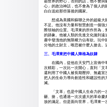
霸世界的野心，否則的話，他不會與
心」的政治神話，也不會為了個人的
白白送給那些落後的國家。
想成為美國和蘇聯之外的超級大國
不足。他沒有力量和智慧創造一個強
際領袖的位置。毛澤東的所作所為，
的跡象。他被人類的先進文化拋到遠
肅中發洩他的無限權力佔有欲。玩中
分地的土財主，唯恐被什麼人搶去。
三、毛澤東把中國人降格為奴隸
在國內，從他在天安門上宣佈中華
次精彩，一次比一次開心，直到「文
還利用了中國人被長期壓抑、無處宣
把人的生命力導向創造性和建設性的
滅。
「文革」也是中國人生命力的一次
砸、搶，也通過一次次盛大的革命慶
放的滿足。但是面向世界，毛澤東一