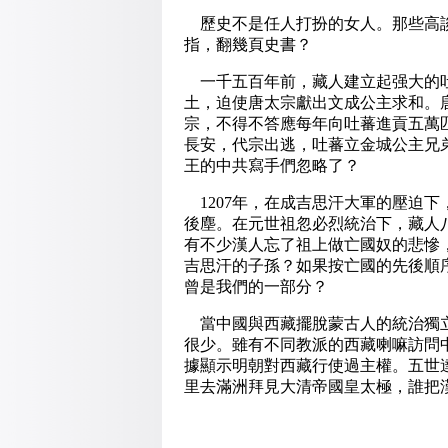
歷史不是任人打扮的女人。那些高談
指，翻幾頁史書？
一千五百年前，藏人建立起强大的吐
土，迫使唐太宗獻出文成公主求和。
宗，不得不答應每年向吐蕃進貢五萬
長安，代宗出逃，吐蕃立金城公主兄
王的中共寫手們忽略了？
1207年，在成吉思汗大軍的壓迫
後塵。在元世祖忽必烈統治下，藏人
有不少漢人忘了祖上做亡國奴的悲慘
吉思汗的子孫？如果按亡國的先後順
曾是我們的一部分？
當中國與西藏擺脫蒙古人的統治獨立
很少。雖有不同教派的西藏喇嘛訪問
據顯示明朝對西藏行使過主權。五世
里去滿洲拜見大清帝國皇太極，誰把