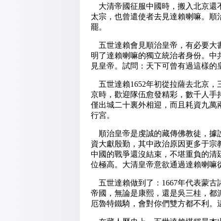
大清帝國征服中國時，搬入北京還不
太宗，也曾遣使者去見達賴喇嘛。順
罷。
五世達賴會見順治皇帝，有必要大書
明了達賴喇嘛的獨立統治者身份。中
見皇帝。試問：天下可曾有過這樣的
五世達賴1652年初從拉薩去北京
京時，歡迎隊伍愈發精彩，數千人手
僅出城二十裏外相迎，而且耗資九萬
行宮。
順治皇帝是虔誠的藏傳佛教徒，據說
資大獻殷勤，其中政治原因更多于宗
中國的戰爭還沒結束，不堪重負的清
位極高。大清皇帝意欲通過達賴喇嘛
五世達賴做到了：1667年代表蒙古
帝國，無論是康熙，還是吳三桂，都
厄魯特鐵騎，會對你們雙方都不利。