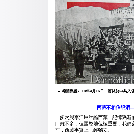
● 德國媒體2010年9月16日一篇關於中
西藏不相信眼泪
多次與李江琳討論西藏，記憶猶新的，
口雖不多，但國際地位極重要，我們必
前，西藏事實上已經獨立。