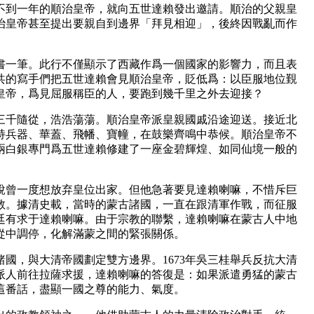
到一年的順治皇帝，就向五世達賴發出邀請。順治的父親皇
治皇帝甚至提出要親自到邊界「拜見相迎」，後終因戰亂而作
一筆。此行不僅顯示了西藏作爲一個國家的影響力，而且表
共的寫手們把五世達賴會見順治皇帝，貶低爲：以臣服地位覲
皇帝，爲見屈服稱臣的人，要跑到幾千里之外去迎接？
，三千隨從，浩浩蕩蕩。順治皇帝派皇親國戚沿途迎送。接近北
持兵器、華蓋、飛幡、寶幢，在鼓樂齊鳴中恭候。順治皇帝不
兩白銀專門爲五世達賴修建了一座金碧輝煌、如同仙境一般的
曾一度想放弃皇位出家。但他急著要見達賴喇嘛，不惜斥巨
教。據清史載，當時的蒙古諸國，一直在跟清軍作戰，而征服
廷有求于達賴喇嘛。由于宗教的聯繫，達賴喇嘛在蒙古人中地
從中調停，化解滿蒙之間的緊張關係。
諸國，與大清帝國劃定雙方邊界。1673年吳三桂舉兵反抗大清
派人前往拉薩求援，達賴喇嘛的答復是：如果派遣勇猛的蒙古
這番話，盡顯一國之尊的能力、氣度。