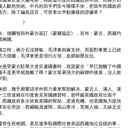
美國軍官要入藏考察，得繞道印度向西藏政府申請。而蔣介石
藏人斷然拒絕。中共的寫手們至今喋喋不休，把當年民國政府
地方。除了編造謊言，可曾拿出半點像樣的證據來？
7
堪布」德爾智與外蒙古簽訂《蒙藏協定》，宣布：蒙古、西藏均
成兩國。
立時，蔣介石沒脾氣，毛澤東肉麻支持。而面對事實上已經
武力侵藏，毛澤東更是强行占領，血腥鎮壓反抗。
東在接受蒙古駐華大使呈遞國書時，祝賀蒙古「早已脫離了中國
藏不是更早就脫離了嗎？蒙古靠著强大的蘇聯作後盾，沒人敢
宰割。
煩，幾乎都要請求外部力量來幫助解决。蒙古人、滿人、漢
年十三世達賴在印度會見英國總督時，曾呼籲英國政府出面干
，西藏政府多次依靠英國的幫助，度過危機。但英國無力提供
黎吉生所說：西藏幅員遼闊，高山寒冷，荒無人烟，又缺乏交
任。
管生死攸關。甚至連爭取國際社會承認西藏地位這樣的事，