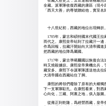
在藏人歷史上，五世達賴堪稱最杰出
全藏。派軍隊收復西藏的康區（現今
「西天大善」的尊號贈給他，實至名
十八世紀初，西藏的地位出現轉折
1705年，蒙古和碩特國末代國王
而代之。康熙皇帝站到了拉藏汗一邊
作爲回報，拉藏汗開始向大清帝國進
把西藏的地位降爲屬國。
1717年，蒙古準噶爾國以恢復合
時又燒殺擄掠。康熙皇帝乘機出兵，于
藏安多。康熙下令讓軍隊護送他去拉
大清帝國在西藏站住了脚。
康熙的將領們廢除了原有的大權獨攬
下一支軍隊駐扎。在康熙看來，對西
心向化，三藏、阿裏之地，俱入版圖
從雍正到乾隆，爲經營西藏，皇帝們