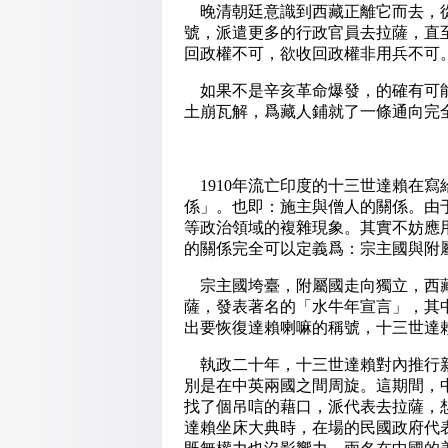
晚清朝廷意識到西藏正離它而去，從1
號，派遣更多的行政官員去拉薩，直
回政權不可，欲收回政權非用兵不可
如果不是辛亥革命爆發，的確有可能
土崩瓦解，爲藏人鋪就了一條通向完
1910年流亡印度的十三世達賴在
係」。也即：施主與僧人的關係。由
等政治領域的複雜現象。其實不妨應
的關係完全可以定義爲：宗主國與附
宗主國垮臺，附屬國走向獨立，西藏
薩，發表著名的「水牛年宣言」，其
出要恢復達賴喇嘛的稱號，十三世達
執政二十年，十三世達賴對內推行新
別是在中英兩國之間周旋。這期間，
找了個吊唁的藉口，派代表去拉薩，想
達賴坐床大典時，在場的民國政府代