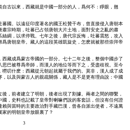
自古以來，西藏就是中國一部分的人，爲何不：睜眼，翹
蕃國。以遠征印度著名的國王松贊干布，曾直接侵入唐朝本
唐肅宗時期，吐蕃已占領唐朝大片土地，面對安史之亂的肅
匹絲綢，以求停戰。七年之後，唐代宗反悔，吐蕃震怒，攻入
弟爲唐朝皇帝。藏人的這段英雄凱旋史，怎麽就被那些崇拜帝
下，西藏成爲蒙古帝國的一部分。七十二年之後，整個中國步了
八思巴被尊爲帝師，而漢人的地位等而下之，受盡歧視。至今
，嘮叨什麽：西藏從元朝起就屬于我們的。莫非，漢人成了成
序，以及與蒙古人的親疏關係，藏人是不是更有理由說：中國
後，前者建立了明朝，後者出現了割據。兩者之間的聯繫，
中國，史料也記載了皇帝對喇嘛們說的客套話，但沒有任何證
達賴與當時的主要政治對手藏巴漢，曾各自派出使者，不遠萬
漢家的明朝皇帝放眼裏了？
3