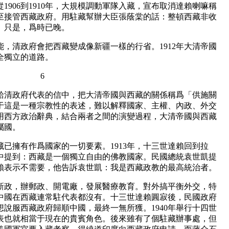
906到1910年，大規模調動軍隊入藏，宣布取消達賴喇嘛稱
至接管西藏政府。用駐藏幫辦大臣張蔭棠的話：整頓西藏非收
。只是，爲時已晚。
，清政府會把西藏變成像新疆一樣的行省。1912年大清帝國
全獨立的道路。
6
寫給清政府代表的信中，把大清帝國與西藏的關係稱爲「供施關
于這是一種宗教性的表述，難以解釋國家、主權、內政、外交
用西方政治辭典，結合兩者之間的演變過程，大清帝國與西藏
屬國。
已擁有作爲國家的一切要素。1913年，十三世達賴回到拉
中提到：西藏是一個獨立自由的佛教國家。民國總統袁世凱提
賴表示不需要，他告訴袁世凱：我是西藏政教的最高統治者。
政，辦郵政、開電廠，發展醫療教育。對外搞平衡外交，特
中國在西藏連常駐代表都沒有。十三世達賴圓寂後，民國政府
說服西藏政府歸順中國，最終一無所獲。1940年舉行十四世
表也就相當于現在的貴賓角色。後來雖有了個駐藏辦事處，但