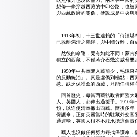
既無權力也沒影響力。兩名在中國的
想修一條穿越西藏的中印公路，也被
與西藏政府的關係，硬說成是中央與
1913年初，十三世達賴的「侍讀
已脫離滿清之羈絆，與中國分離，自
然後的命運，竟有如此不同！蒙古獨
獨立的西藏，不僅蔣介石幾次威脅要
1950年中共軍隊入藏前夕，毛澤
的反動統治」。真是虛僞到極點：西
惹。缺乏保護傘的西藏，只能任强權
回首歷史，每當西藏執政者面臨大麻
人、英國人，都伸出過援手。1910
預，以迫使清軍撤出西藏。隨後多年
保護傘，正如英國當時的駐藏外交官
通運輸，英國人根本不敢承擔這個責
藏人也沒做任何努力尋找保護傘，儘