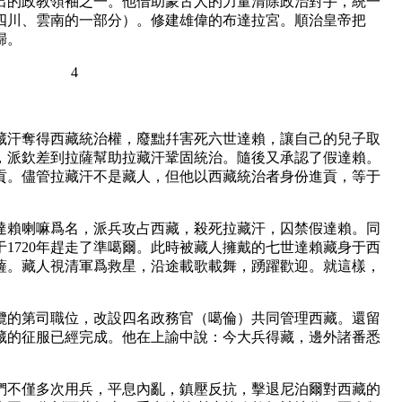
的政教領袖之一。他借助蒙古人的力量清除政治對手，統一
四川、雲南的一部分）。修建雄偉的布達拉宮。順治皇帝把
歸。
4
。
拉藏汗奪得西藏統治權，廢黜幷害死六世達賴，讓自己的兒子取
，派欽差到拉薩幫助拉藏汗鞏固統治。隨後又承認了假達賴。
貢。儘管拉藏汗不是藏人，但他以西藏統治者身份進貢，等于
法達賴喇嘛爲名，派兵攻占西藏，殺死拉藏汗，囚禁假達賴。同
1720年趕走了準噶爾。此時被藏人擁戴的七世達賴藏身于西
薩。藏人視清軍爲救星，沿途載歌載舞，踴躍歡迎。就這樣，
的第司職位，改設四名政務官（噶倫）共同管理西藏。還留
藏的征服已經完成。他在上諭中說：今大兵得藏，邊外諸番悉
。
不僅多次用兵，平息內亂，鎮壓反抗，擊退尼泊爾對西藏的