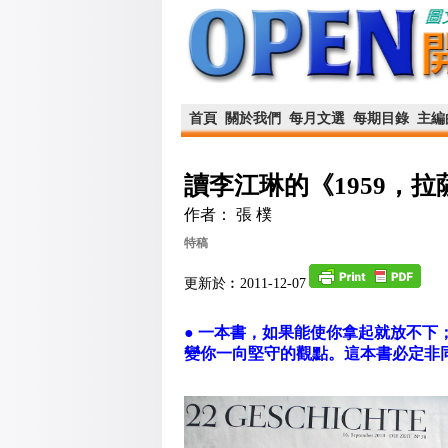
首頁
關於我們
每月文選
每期目錄
主編
讀李江琳的《1959，拉
作者： 張 樸
特稿
更新於︰2011-12-07
● 一本書，如果能使你拿起就放不
變你一向堅守的觀點。這本書必定非同