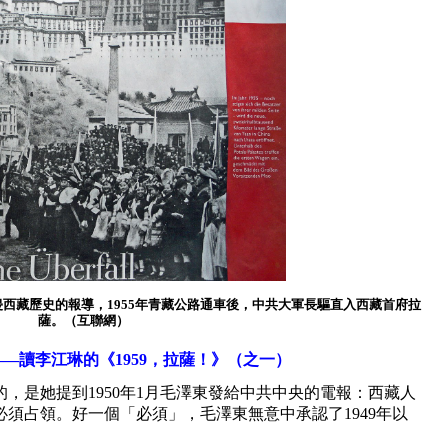
共入侵西藏歷史的報導，1955年青藏公路通車後，中共大軍長驅直入西藏首府拉
薩。（互聯網）
——
讀李江琳的《
1959
，拉薩！》
（之一）
是她提到1950年1月毛澤東發給中共中央的電報：西藏人
須占領。好一個「必須」，毛澤東無意中承認了1949年以