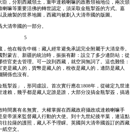
大臣，分割西藏領土，重申達賴喇嘛的政教領袖地位，兩次頒
賴喇嘛等重要活佛的轉世認定，須采取金瓶掣簽的方式。嘉
以及繪製的世界地圖，西藏均被劃入大清帝國的版圖。
爲大清帝國的一部分。
5
西藏，他在報告中稱：藏人經常避免承認完全附屬于大清皇帝。
國對蒙古、新疆的統治時，振振有辭：設立了多少邊防站；從
哪些官吏去管理。可一說到西藏，就空洞無詞了。這也難怪：
官吏是藏人的，貨幣是藏人的，稅收是藏人的，邊防是藏人
錢關係也沒有。
瓶掣簽」，形同虛設。首次實行應在1808年，從確定九世達
三世達賴，幾乎都是藏人定誰是誰，大部分沒搞金瓶掣簽，搞過
時間裏有名無實。大權掌握在西藏政府攝政或達賴喇嘛手
是皇帝派來監督藏人行動的大使。到十九世紀後半葉，連這點
前往拉薩的護照，藏人不予理睬。英國與大清帝國簽訂的西藏
一紙空文。