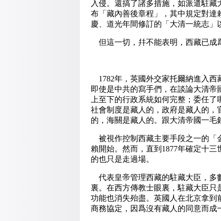
入侵。還搞了諸多措施，如派遣駐藏
布「藏內善後章程」，其中規定對達
慶、道光年間修訂的「大清一統志」
但這一切，幷不能表明，西藏已成
1782年，英國外交家托爾納進入
即使是中共的寫手們，在談論大清帝
上至下的行政系統如何完整；委任了
社會制度是藏人的，政府是藏人的，
的，海關是藏人的。跟大清帝國一毛
被視作控制西藏主要手段之一的「金
賴開始。然而，直到1877年確定十
的也只是走過場。
代表皇帝管理西藏的駐藏大臣，多數
裏。在西方傳教士眼裏，駐藏大臣只
功能也消失殆盡。英國人在北京拿到
商務協定，因爲沒有藏人的同意而成