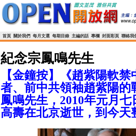
首頁
關於我們
每月文選
每期目錄
主編的話
專欄
封面彩頁
聯絡我
紀念宗鳳鳴先生
【金鐘按】《趙紫陽軟禁
者、前中共領袖趙紫陽的
鳳鳴先生，2010年元月
高壽在北京逝世，到今天